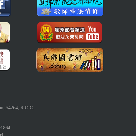
an, 54264, R.O.C.
01864
64