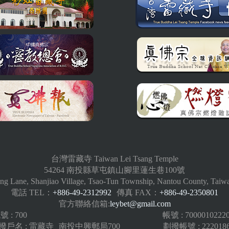
台灣雷藏寺 Taiwan Lei Tsang Temple
54264 南投縣草屯鎮山腳里蓮生巷100號
ng Lane, Shanjiao Village, Tsao-Tun Township, Nantou County, Taiw
電話 TEL：
+886-49-2312992
傳真 FAX：
+886-49-2350801
官方聯絡信箱:
leybet@gmail.com
: 700
帳號 : 7000010222
戶名 : 雷藏寺
南投中興郵局700
劃撥帳號 : 222018