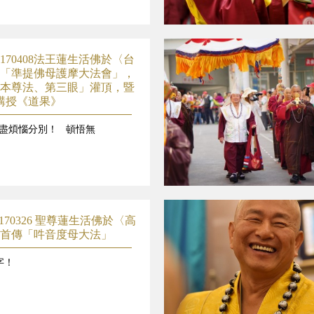
170408法王蓮生活佛於〈台
「準提佛母護摩大法會」，
本尊法、第三眼」灌頂，暨
講授《道果》
盡煩惱分別！ 頓悟無
170326 聖尊蓮生活佛於〈高
首傳「吽音度母大法」
字！