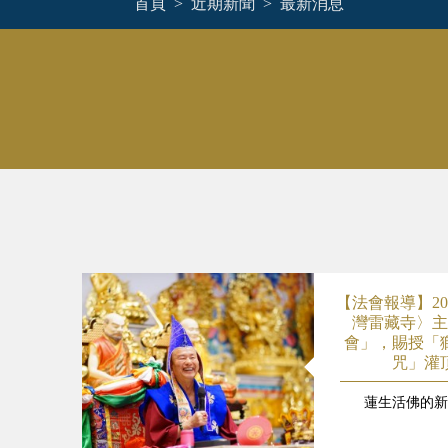
首頁
近期新聞
最新消息
【法會報導】20
灣雷藏寺〉主
會」，賜授「
咒」灌
蓮生活佛的新