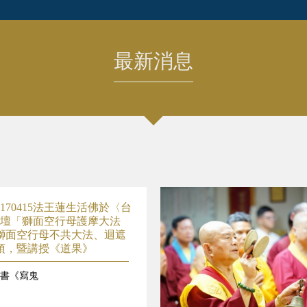
最新消息
170415法王蓮生活佛於〈台
壇「獅面空行母護摩大法
獅面空行母不共大法、迴遮
頂，暨講授《道果》
書《寫鬼