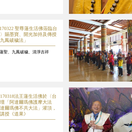
170322 聖尊蓮生活佛蒞臨台
〉賜墨寶、開光加持及傳授
九鳳破穢法」
蓮聖、九鳳破穢、清淨吉祥
170318法王蓮生活佛於〈台
壇「阿達爾瑪佛護摩大法
達爾瑪佛不共大法」灌頂，
講授《道果》