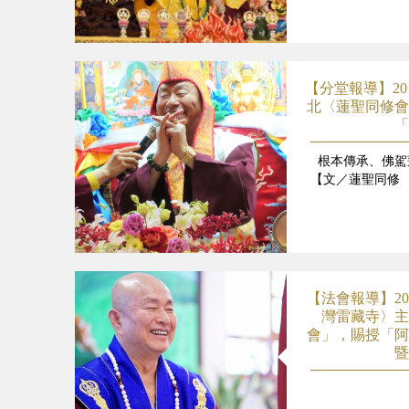
【分堂報導】20
北〈蓮聖同修會
「
根本傳承、佛駕
【文／蓮聖同修
【法會報導】20
灣雷藏寺〉主
會」，賜授「阿
暨