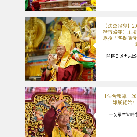
【法會報導】20
灣雷藏寺〉主壇
賜授「準提佛母
開悟見道尚未斷
【法會報導】20
雄展覽館〉
一切眾生皆吽