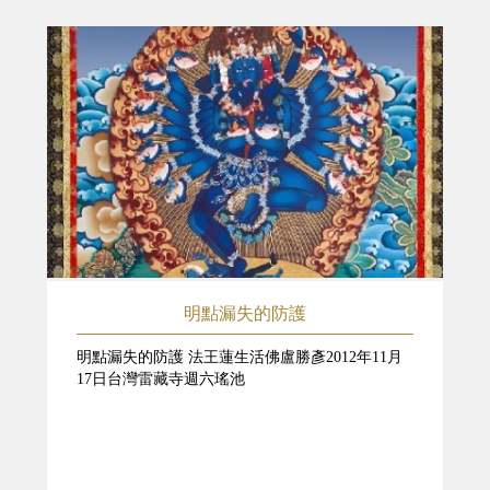
明點漏失的防護
明點漏失的防護 法王蓮生活佛盧勝彥2012年11月
17日台灣雷藏寺週六瑤池