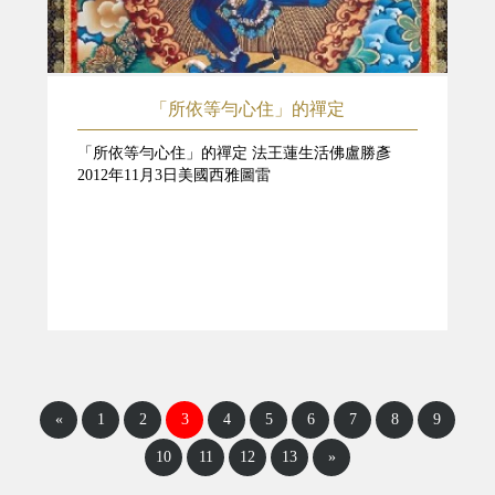
「所依等勻心住」的禪定
「所依等勻心住」的禪定 法王蓮生活佛盧勝彥
2012年11月3日美國西雅圖雷
«
1
2
3
4
5
6
7
8
9
10
11
12
13
»