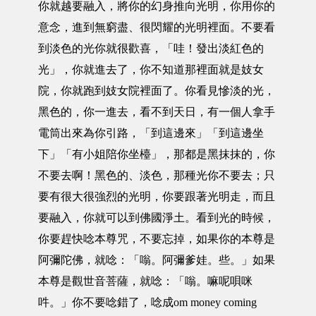
你就越要融入，將你的幻身推向光明，你用你的
意念，進到無窮盡、很閃耀的光明裡面。不要看
到淡色的光你就很歡喜，「哇！發出淡紅色的
光」，你就進去了，你不知道那裡面就是妓女
院，你就跑到妓女院裡面了。你看見慘淡的光，
黑色的，你一進去，看不到天日，有一個人拿手
電筒出來為你引路，「到這邊來」「到這邊坐
下」「有小姐陪你坐檯」，那都是黑抹抹的，你
不要去啊！黑色的、淡色，那種光你不要去；只
要有很大很強烈的光明，你要跟著光明走，而且
要融入，你就可以到佛國淨土。看到光的時候，
你要趕快唸本尊咒，不要忘掉，如果你的本尊是
阿彌陀佛，就唸：「嗡。阿彌爹娃。些。」如果
本尊是觀世音菩薩，就唸：「嗡。嘛呢唄咪
吽。」你不要唸錯了，唸成om money coming