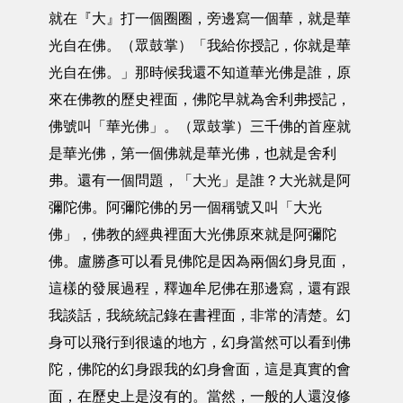
就在『大』打一個圈圈，旁邊寫一個華，就是華
光自在佛。（眾鼓掌）「我給你授記，你就是華
光自在佛。」那時候我還不知道華光佛是誰，原
來在佛教的歷史裡面，佛陀早就為舍利弗授記，
佛號叫「華光佛」。（眾鼓掌）三千佛的首座就
是華光佛，第一個佛就是華光佛，也就是舍利
弗。還有一個問題，「大光」是誰？大光就是阿
彌陀佛。阿彌陀佛的另一個稱號又叫「大光
佛」，佛教的經典裡面大光佛原來就是阿彌陀
佛。盧勝彥可以看見佛陀是因為兩個幻身見面，
這樣的發展過程，釋迦牟尼佛在那邊寫，還有跟
我談話，我統統記錄在書裡面，非常的清楚。幻
身可以飛行到很遠的地方，幻身當然可以看到佛
陀，佛陀的幻身跟我的幻身會面，這是真實的會
面，在歷史上是沒有的。當然，一般的人還沒修