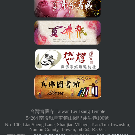
台灣雷藏寺 Taiwan Lei Tsang Temple
54264 南投縣草屯鎮山腳里蓮生巷100號
No. 100, LianSheng Lane, Shanjiao Village, Tsao-Tun Township,
Nantou County, Taiwan, 54264, R.O.C.