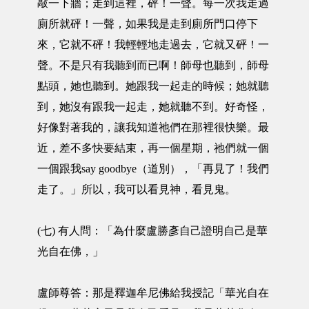
敲一下牆；走到這裡，砰！一聲。每一次我走過
廁所就砰！一聲，如果我是走到廁所門口停下
來，它就不砰！我輕輕地走過去，它就又砰！一
聲。不是只有我聽到而已啊！師母也聽到，師母
點頭，她也聽到。她跟我一起走的時候；她就聽
到，她沒有跟我一起走，她就聽不到。好奇怪，
好像對著我的，讓我知道祂們在那裡很快樂。最
近，差不多快要結束，再一個星期，祂們就一個
一個跟我say goodbye（道別），「再見了！我們
走了。」所以，我可以看見神，看見鬼。
(七) 有人問：「為什麼盧勝彥自己證明自己是華
光自在佛，」
盧師尊答：那是釋迦牟尼佛給我授記「華光自在