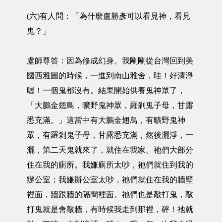
(六)有人問：「為什麼盧勝彥可以看見神，看見
鬼？」
盧師尊答：因為修成幻身。我剛剛從台灣回到美
國西雅圖的時候，一進到南山雅舍，哇！好清淨
喔！一個鬼都沒有。結果開始供養鬼神眾了，
「大鵬金翅鳥，曠野鬼神眾，羅剎鬼子母，甘露
悉充滿。」這當中有大鵬金翅鳥，有曠野鬼神
眾，有羅剎鬼子母，甘露悉充滿，然後灑淨，一
灑，第二天鬼就來了，就住在我家。祂們大部分
住在我的廁所。我嫌廁所太吵，祂們就住到我的
辦公室；我嫌辦公室太吵，祂們就住在我的牆壁
裡面，牆跟牆的隔間裡面。祂們也是敲打鬼，敲
打鬼就是會敲牆，有時候我走到那裡，砰！祂就