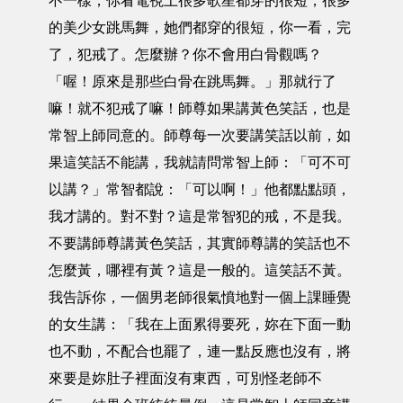
不一樣，你看電視上很多歌星都穿的很短，很多
的美少女跳馬舞，她們都穿的很短，你一看，完
了，犯戒了。怎麼辦？你不會用白骨觀嗎？
「喔！原來是那些白骨在跳馬舞。」那就行了
嘛！就不犯戒了嘛！師尊如果講黃色笑話，也是
常智上師同意的。師尊每一次要講笑話以前，如
果這笑話不能講，我就請問常智上師：「可不可
以講？」常智都說：「可以啊！」他都點點頭，
我才講的。對不對？這是常智犯的戒，不是我。
不要講師尊講黃色笑話，其實師尊講的笑話也不
怎麼黃，哪裡有黃？這是一般的。這笑話不黃。
我告訴你，一個男老師很氣憤地對一個上課睡覺
的女生講：「我在上面累得要死，妳在下面一動
也不動，不配合也罷了，連一點反應也沒有，將
來要是妳肚子裡面沒有東西，可別怪老師不