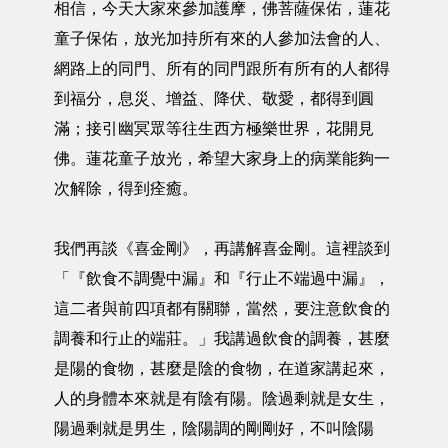
相信，今天大家來參加護摩，佛菩薩保佑，蓮花
童子保佑，放光加持所有來的人參加法會的人、
網路上的同門、所有的同門跟所有所有的人都得
到福分，息災、增益、降伏、敬愛，都得到圓
滿；接引幽冥眾等往生西方極樂世界，花開見
佛。蓮花童子放光，希望大家身上的病業能夠一
次解除，得到痊癒。
我們再談《喜金剛》，再講解喜金剛。這裡談到
「『飲食不調覺中漏』和『行止不端過中漏』，
這二者與前四項都有關聯，當然，要注意飲食的
調養和行止的端莊。」我講過飲食的調養，甚麼
是陽的食物，甚麼是陰的食物，在道家講起來，
人的身體本來就是有陰有陽。陰過剩就是女生，
陽過剩就是男生，陰陽調的剛剛好，不叫陰陽