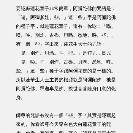
要認識蓮花童子非常簡單，阿彌陀佛的咒語是：
「嗡。阿彌爹娃。些。」這「些」字是阿彌陀佛
的種子字，就是蓮花童子。還有，你唸：「嗡。
啞。吽。別炸。古魯。貝嗎。悉地。吽。些。」
有一個「些」字出來，蓮花生大士的咒語：
「嗡。別炸。貝瑪。吽。些。」是短咒，長咒
「嗡。啞。吽。別炸。古魯。貝嗎。悉地。吽。
些。」這「些」種子字跟阿彌陀佛的是一樣的。
所以蓮華生大士主要的根源就是阿彌陀佛，祂是
阿彌陀佛、釋迦牟尼佛、觀世音菩薩身口意的化
身。
師尊的咒語有沒有一個「些」字？其實是隱藏起
來的。你看師尊今天穿白色大白蓮花童子的龍