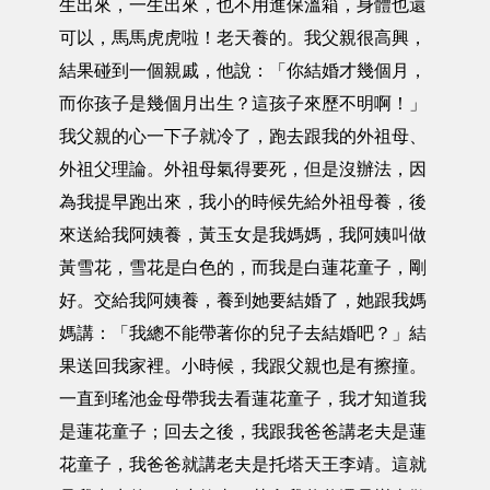
生出來，一生出來，也不用進保溫箱，身體也還
可以，馬馬虎虎啦！老天養的。我父親很高興，
結果碰到一個親戚，他說：「你結婚才幾個月，
而你孩子是幾個月出生？這孩子來歷不明啊！」
我父親的心一下子就冷了，跑去跟我的外祖母、
外祖父理論。外祖母氣得要死，但是沒辦法，因
為我提早跑出來，我小的時候先給外祖母養，後
來送給我阿姨養，黃玉女是我媽媽，我阿姨叫做
黃雪花，雪花是白色的，而我是白蓮花童子，剛
好。交給我阿姨養，養到她要結婚了，她跟我媽
媽講：「我總不能帶著你的兒子去結婚吧？」結
果送回我家裡。小時候，我跟父親也是有擦撞。
一直到瑤池金母帶我去看蓮花童子，我才知道我
是蓮花童子；回去之後，我跟我爸爸講老夫是蓮
花童子，我爸爸就講老夫是托塔天王李靖。這就