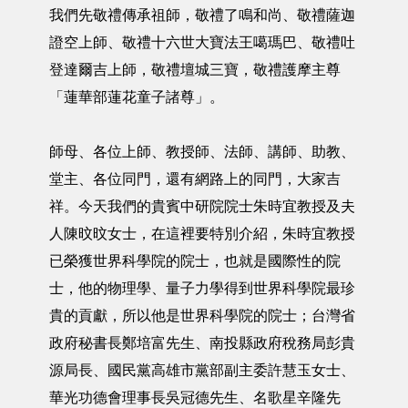
我們先敬禮傳承祖師，敬禮了鳴和尚、敬禮薩迦
證空上師、敬禮十六世大寶法王噶瑪巴、敬禮吐
登達爾吉上師，敬禮壇城三寶，敬禮護摩主尊
「蓮華部蓮花童子諸尊」。
師母、各位上師、教授師、法師、講師、助教、
堂主、各位同門，還有網路上的同門，大家吉
祥。今天我們的貴賓中研院院士朱時宜教授及夫
人陳旼旼女士，在這裡要特別介紹，朱時宜教授
已榮獲世界科學院的院士，也就是國際性的院
士，他的物理學、量子力學得到世界科學院最珍
貴的貢獻，所以他是世界科學院的院士；台灣省
政府秘書長鄭培富先生、南投縣政府稅務局彭貴
源局長、國民黨高雄市黨部副主委許慧玉女士、
華光功德會理事長吳冠德先生、名歌星辛隆先