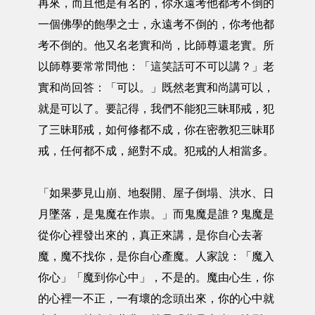
再來，而且他是有名的，你永遠考他都考不倒的
一個佛學的飽學之士，永遠考不倒的，你考他都
考不倒的。他又名老實和尚，比師尊還老實。所
以師尊要常常問他：「這笑話可不可以講？」老
實和尚回答：「可以。」既然老實和尚講可以，
就是可以了。要記得，我們不能犯三昧耶戒，犯
了三昧耶戒，如何修都不成，你在密教犯三昧耶
戒，任何都不成，絕對不成。犯戒的人相當多。
「如果夢見山崩、地裂開、屋子倒塌、洪水、日
月墜落，是鬼魔在作祟。」而鬼魔是誰？鬼魔是
從你心裡發出來的，真正來講，是你自心去著
魔，魔不找你，是你自心產魔。人家說：「魔入
你心」「魔到你心中」，不是的。魔由心生，你
的心裡一不正，一有壞的念頭出來，你的心中就