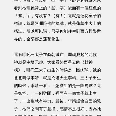
袍，你看，有沒有「些」字？（師尊起身讓大家
看到祂龍袍背上的「些」字）後面有一個紅色的
「些」字，有沒有？（有！）這就是蓮花童子的
標誌，就是阿彌陀佛的標誌，就是蓮華生大士的
標誌。所以可以講，只要你能往生到西方極樂世
界的，全部都是蓮花化生。
還有哪吒三太子在商朝滅亡、周朝興起的時候，
祂就是中壇元帥。大家看陸西星寫的《封神
榜》，哪吒三太子出生的時候是一團肉球，祂的
爸爸叫做李靖，就是托塔天王李靖。三太子出生
的時候，李靖一看：「怎麼生的是一團肉球？這
是妖怪。」一劍劈開，裡面有一個童子就出生
了，一出生就有神力。最後，李靖誤會自己的兒
子，祂們之間有了擦撞，感情不是很好，因為祂