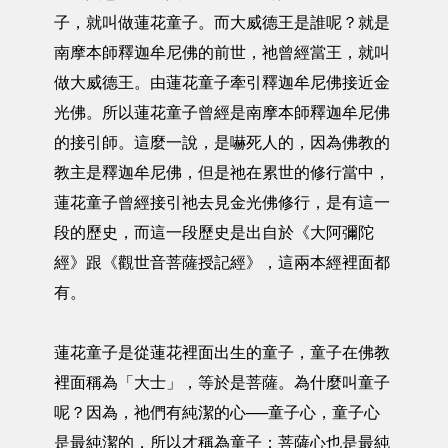
子，就叫做蓮花童子。而大威德王是誰呢？就是
南摩本師釋迦牟尼佛的前世，祂曾經當王，就叫
做大威德王。由蓮花童子牽引釋迦牟尼佛接近金
光佛。所以蓮花童子曾經是南摩本師釋迦牟尼佛
的接引師。這麼一說，是嚇死人的，因為佛教的
教主是釋迦牟尼佛，但是祂在累世的修行當中，
蓮花童子曾經接引祂去見金光佛修行，是有這一
段的歷史，而這一段歷史是出自於《大阿彌陀
經》跟《觀世音菩薩授記經》，這兩本經裡面都
有。
蓮花童子是從蓮花裡面出生的童子，童子在佛教
裡面稱為「大士」，等於是菩薩。為什麼叫童子
呢？因為，祂們有純潔的心──童子心，童子心
是最純潔的，所以才稱為童子；菩薩心也是最純