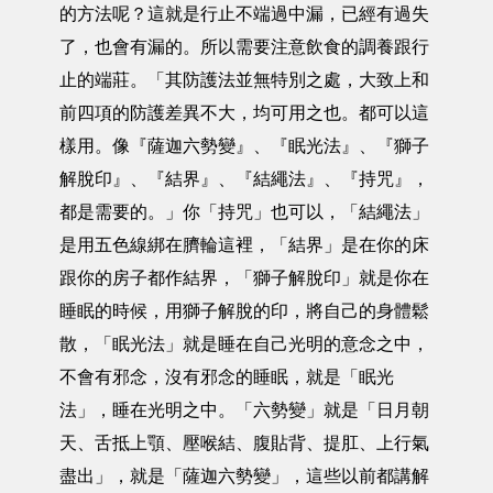
的方法呢？這就是行止不端過中漏，已經有過失
了，也會有漏的。所以需要注意飲食的調養跟行
止的端莊。「其防護法並無特別之處，大致上和
前四項的防護差異不大，均可用之也。都可以這
樣用。像『薩迦六勢變』、『眠光法』、『獅子
解脫印』、『結界』、『結繩法』、『持咒』，
都是需要的。」你「持咒」也可以，「結繩法」
是用五色線綁在臍輪這裡，「結界」是在你的床
跟你的房子都作結界，「獅子解脫印」就是你在
睡眠的時候，用獅子解脫的印，將自己的身體鬆
散，「眠光法」就是睡在自己光明的意念之中，
不會有邪念，沒有邪念的睡眠，就是「眠光
法」，睡在光明之中。「六勢變」就是「日月朝
天、舌抵上顎、壓喉結、腹貼背、提肛、上行氣
盡出」，就是「薩迦六勢變」，這些以前都講解