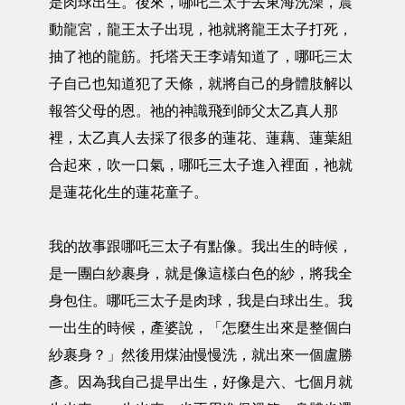
是肉球出生。後來，哪吒三太子去東海洗澡，震
動龍宮，龍王太子出現，祂就將龍王太子打死，
抽了祂的龍筋。托塔天王李靖知道了，哪吒三太
子自己也知道犯了天條，就將自己的身體肢解以
報答父母的恩。祂的神識飛到師父太乙真人那
裡，太乙真人去採了很多的蓮花、蓮藕、蓮葉組
合起來，吹一口氣，哪吒三太子進入裡面，祂就
是蓮花化生的蓮花童子。
我的故事跟哪吒三太子有點像。我出生的時候，
是一團白紗裹身，就是像這樣白色的紗，將我全
身包住。哪吒三太子是肉球，我是白球出生。我
一出生的時候，產婆說，「怎麼生出來是整個白
紗裹身？」然後用煤油慢慢洗，就出來一個盧勝
彥。因為我自己提早出生，好像是六、七個月就