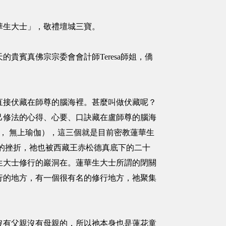
華生大士」，敬禮壇城三寶。
賓真佛宗宗委會會計師Teresa師姐，僑
直接伏藏在師尊的腦海裡。甚麼叫做伏藏呢？
己修法的心得、心要、口訣藏在盧師尊的腦海
Yoga， 無上瑜伽），這三個就是目前密教蓮華生
的挫折，祂也被西藏王赤松德真底下的二十
生大士修行的巖洞在。蓮華生大士所謂的閉關
行的地方，有一個很有名的修行地方，祂聚集
沒有父親沒有母親的，所以祂本身也是蓮花童