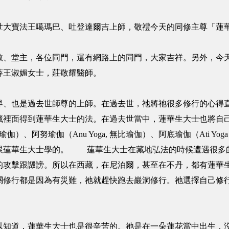
世大寶法王噶瑪巴、吐登達爾吉上師，敬禮今天的同修主尊「蓮
、堂主，各位同門，還有網路上的同門，大家吉祥。另外，今天的貴
薛王淑媚女士，莊敬耀醫師。
界、也是過去世師尊的上師。在過去世，祂將祂很多修行的心得
藏裡面得到蓮華生大士的法。在過去世當中，蓮華生大士也將自
瑜伽）、阿努瑜伽（Anu Yoga, 無比瑜伽）、阿底瑜伽（Ati 
跟蓮華生大士學的。 蓮華生大士在藏地弘法的時候遭遇很多
的攻擊跟譭謗。所以在西藏，在尼泊爾，甚至在不丹，都有蓮華
關修行都是因為有災難，祂就趕快跑去巖洞修行。祂選擇自己修
。
以知道，蓮華生大士也是很辛苦的。祂是在一朵蓮花當中出生，