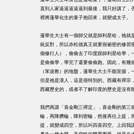
直到人家逼逼逼逼逼到最後，我只好講了，
裡將蓮華化生的童子抱回來，就變成太子。
蓮華生大士有一個師父就是師利星哈，祂就
統反對，所以赤松德真王就要很祕密的修習
個修行人），偷偷去了印度跟師利星哈學，
是偷偷學，學完了還要偷偷跑。因此，有幾
（笨波教）的地盤，蓮華生大士不能宣揚，
但是祂是漢人，這是很特別的。西藏有禪宗
西藏歷史的，或者不了解印度的歷史是沒有
我們再講「喜金剛三禪定」，喜金剛的第三
輪，再降臍輪，降到密輪，然後再往上提，
提，就變成四空，所以叫四喜四空。上回我