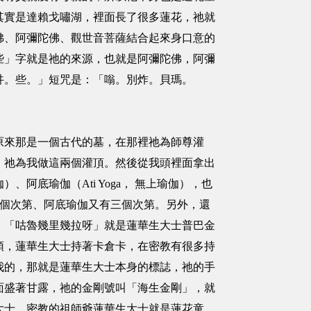
其實是達賴戈嘯湖，裡面長了很多蓮花，祂就
佛、阿彌陀佛、觀世音菩薩結合起來身口意的
些」字就是祂的來源，也就是阿彌陀佛，阿彌
吽。些。」短咒是：「嗡。別炸。貝瑪。
原來那是一個古代的墓，在那裡祂為師尊灌
，祂為我做這兩個灌頂。然後從我頭裡面拿出
）、阿底瑜伽（Ati Yoga， 無上瑜伽），也
有三個次第、阿底瑜伽又有三個次第。另外，還
，「咕魯幾里幾拉呀」就是蓮華生大士普巴金
頭，蓮華生大士持著卡倉卡，在密教有很多持
我的，那就是蓮華生大士本身的標誌，祂的手
面盛著甘露，祂的金剛號叫「海生金剛」，就
大士。密教的祖師爺蓮華生大士就是蓮花童