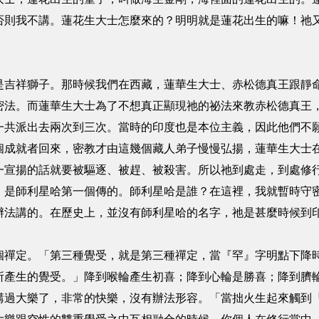
否則我不講。蓮花生大士怎麼來的？明明就是蓮花出生的嘛！祂
是吉祥獅子。那時候我們在西藏，蓮華生大士、赤松德真王跟靜
密法。而蓮華生大士為了不想真正顯現祂的祕法來教赤松德真王
一共派出去兩次到三次。當時的印度也是本位主義，因此他們不
個成就者回來，密教才由這幾個藏人弟子慢慢弘揚，蓮華生大士
一宣揚的話就要被驅逐、被趕、被殺害。所以祂到處走，到處修
，是師利星哈第一個傳的。師利星哈是誰？在這裡，我就暫時守
辦法講的。在歷史上，並沒有師利星哈的名字，祂是甚麼時候到
個禪定。「第三種覺受，就是第三種禪定，當『罕』字明點下降
所產生的覺受。」降到喉輪產生初喜；降到心輪是勝喜；降到臍
講過大樂了，非常的快樂，沒有辦法形容。「當拙火生起來觸到