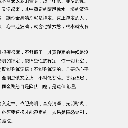
也不需要太多的營養，跟「冬眠」非常的像。
，又活起來，其中禪定的階段像水一樣的清淨
定；讓你全身清淨就是禪定。真正禪定的人，
火，心中起波濤，就會七情六慾，根本就沒有
腳很痠很麻，不舒服了，其實禪定的時候是沒
光明的禪定，依照空性的禪定，你一切都空，
怎麼能夠禪定嘛！不能夠禪定的。只要你心平
，金剛是憤怒之火，不叫做菩薩。菩薩低眉，
，而金剛怒目是降伏四魔，是這個道理。
進入定中。依照光明，全身清淨，光明顯現，
。必須要這樣才能禪定的。如果是憤怒金剛，
的護法。