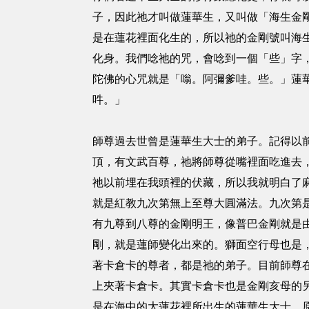
子，因此祂才叫做蓮華生，又叫做「海生金
是在蓮花裡面化生的，所以祂的金剛號叫海
化身。我們唸祂的咒，會唸到一個「些」字
陀佛的心咒就是「嗡。阿彌爹哇。些。」蓮
吽。」
師尊過去世曾是蓮華生大士的弟子。記得以
頂，有文武百尊，祂將師尊從嘴裡面吃進去
祂以前埋在我頭裡的伏藏，所以我就明白了麻哈瑜伽（
就是紅教九次第無上至尊大圓滿法。九次第是一
有九尊到八尊的金剛明王，像普巴金剛就是
剛，就是蓮師變化出來的。獅面空行母也是
著卡倉卡的尊者，都是祂的弟子。目前師尊
上夾著卡倉卡。其實卡倉卡也是金剛亥母的
是在海中的大蓮花裡所出生的蓮華生大士，