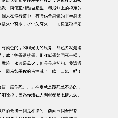
，依照大樂跟空性產生的禪定，這種禪定就被
感覺，兩個互相融合產生一種最無上的禪定的
一個人在修行當中，有時候會身體的下半身出
候是火中有水，水中又有火，「而從這種禪定
。
，有顏色的，閃耀光明的境界。無色界就是進
界，成了等覺跟妙覺。那種感覺如同死一樣，
它燃燒，永遠是母火，但是是冷卻的。我講過
多。因為如果你的佛性滅了，吹一口氣，呼！
台語：讓你死）。」禪定就是跟死差不多的，
子消除掉，因為你活在人間就都是七情六慾。
以它的最後一個是相接的，前面五個全部都