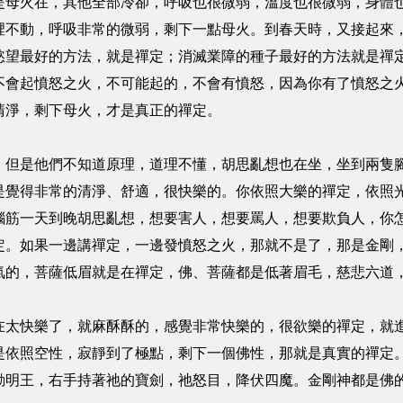
是母火在，其他全部冷卻，呼吸也很微弱，溫度也很微弱，身體
裡不動，呼吸非常的微弱，剩下一點母火。到春天時，又接起來
慾望最好的方法，就是禪定；消滅業障的種子最好的方法就是禪
不會起憤怒之火，不可能起的，不會有憤怒，因為你有了憤怒之
清淨，剩下母火，才是真正的禪定。
，但是他們不知道原理，道理不懂，胡思亂想也在坐，坐到兩隻
是覺得非常的清淨、舒適，很快樂的。你依照大樂的禪定，依照
腦筋一天到晚胡思亂想，想要害人，想要罵人，想要欺負人，你
定。如果一邊講禪定，一邊發憤怒之火，那就不是了，那是金剛
氣的，菩薩低眉就是在禪定，佛、菩薩都是低著眉毛，慈悲六道
在太快樂了，就麻酥酥的，感覺非常快樂的，很欲樂的禪定，就
是依照空性，寂靜到了極點，剩下一個佛性，那就是真實的禪定
動明王，右手持著祂的寶劍，祂怒目，降伏四魔。金剛神都是佛