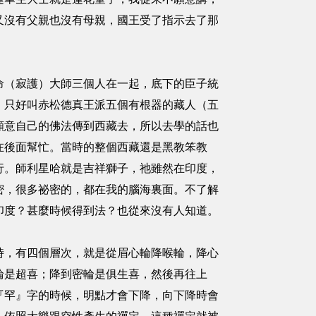
又沒有父親也沒有母親，國王受了指示去了那
命（寂護）大師三個人在一起，底下的臣子統
，只好叫赤松德真王派五個有根器的藏人（五
願意自己的佛法傳到西藏去，所以去學的話也
在後面幫忙。當時的整個西藏還是黑教笨教
行。師利星哈就是吉祥獅子，祂雖然在印度，
密，很多祕密的，都在我的腦海裏面。不了解
印度？甚麼時候得到法？也從來沒有人知道。
時，有四個層次，就是從眉心輪降喉輪，降心
輪是超喜；降到密輪是俱生喜，然後再往上
『罕』字的時候，明點才會下降，向下降時會