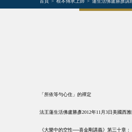
首頁
根本傳承上師
蓮生活佛盧勝彥講
「所依等勻心住」的禪定
法王蓮生活佛盧勝彥2012年11月3日美國
《大樂中的空性──喜金剛講義》第三十章：