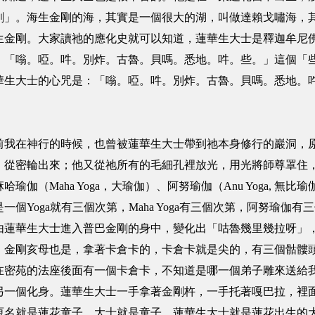
剛」。海生金剛的海，其實是一個很大的湖，叫做達賴戈嘯海，
生金剛。大家讀祂的應化史就可以知道，蓮華生大士是釋迦牟尼
，「嗡。啞。吽。別炸。古魯。貝嗎。悉地。吽。些。」這個「
華生大士的心咒是：「嗡。啞。吽。別炸。古魯。貝嗎。悉地。
前我在神行的時候，也曾被蓮華生大士帶到祂本身修行的巖洞，
，從密輪出來；他又從祂所有的毛細孔裡放光，用光將師尊罩住
Maha Yoga，大瑜伽）、阿努瑜伽（Anu Yoga, 無比瑜伽
個Yoga就有三個次第，Maha Yoga有三個次第，阿努瑜伽
由蓮華生大士進入普巴金剛的身中，變化出「咕魯幾里幾拉呀」
，金剛亥母也是，拿著卡倉卡的，卡倉卡就是尖的，有三個骷髏
在密苑的法座後面有一個卡倉卡，不知道是哪一個弟子雕來送給
另一個化身。蓮華生大士一手拿著金剛杵，一手托著嘎巴拉，裡
原名就是蓮花童子。大士就是童子，蓮華生大士就是蓮花出生的