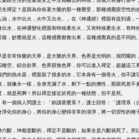
大樂跟空性的雙重覺受之中互相融合的時候，你個人在修行當中
產生禪定？是因為你依著大樂的那一種覺受，那種感覺跟空性的
入油，水中出火，火中又出水。」在《神通經》裡面有提到過，
身出水，在神通變化裡面有時候產生火，又有時候產生水，有時
菩薩，妙覺就是火，這種感覺都會出來，這種感覺真的是不同的
界是非常快樂的天界，是大樂的天界。色界是光明的，很閃耀的
四種空。綜合欲界、色界跟無色界，你可以進入禪定，超越這三
我們的熱水器，裡面裝了很多的水，它本身有一個母火，你不讓
候，就像水一樣，全身充滿了水，剩下一點的佛性，那跟死差不
度，就是死啊！所以禪定接近於死的一種狀態，但不是死。
，有一個病人問護士：「妳讀甚麼系？」護士回答：「護理系（
會淨化你的身心，將你的身心變得非常的清淨，將一切習性的種
坤六斷，坤都是斷的，禪定不是斷的，如果全是六斷就死了。所