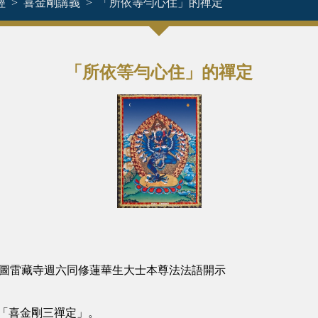
經
喜金剛講義
「所依等勻心住」的禪定
「所依等勻心住」的禪定
西雅圖雷藏寺週六同修蓮華生大士本尊法法語開示
「喜金剛三禪定」。