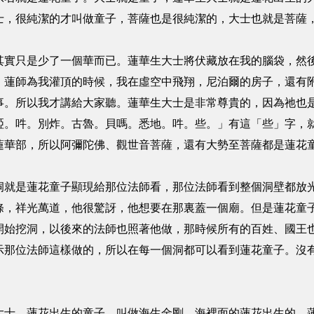
士，很純潔的才叫做童子，菩薩也是很純潔的，大士也就是菩薩
其實只是少了一個華而已。蓮華生大士將伏藏放在我的腦袋，然
，蓮師為我灌頂的時候，我在虛空中飛翔，尼泊爾的房子，還有
事。所以我才講給大家聽。蓮華生大士是非常尊貴的，因為祂也
啞。吽。別炸。古魯。貝嗎。悉地。吽。些。」有這「些」字，
蓮華部，所以阿彌陀佛、觀世音菩薩，還有大勢至菩薩都是蓮花
洞就是蓮花童子顯現給那位法師看，那位法師看到整個洞壁都放
條，祥光萬道，他很驚訝，他想要在那裏蓋一個廟。但是蓮花童
開始挖洞，以後來的法師也照著他做，那時候所有的百姓、國王
示那位法師這樣做的，所以在每一個洞都可以看到蓮花童子。沒
大士，蓮花出生的童子，叫做海生金剛，海裡面的蓮花出生的。