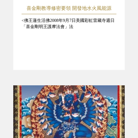
喜金剛教導修密要領 開發地水火風能源
<佛王蓮生活佛2008年9月7日美國彩虹雷藏寺週日
「喜金剛明王護摩法會」法