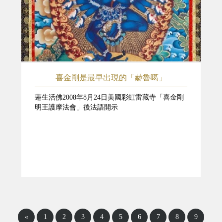
喜金剛是最早出現的「赫魯噶」
蓮生活佛2008年8月24日美國彩虹雷藏寺「喜金剛
明王護摩法會」後法語開示
«
1
2
3
4
5
6
7
8
9