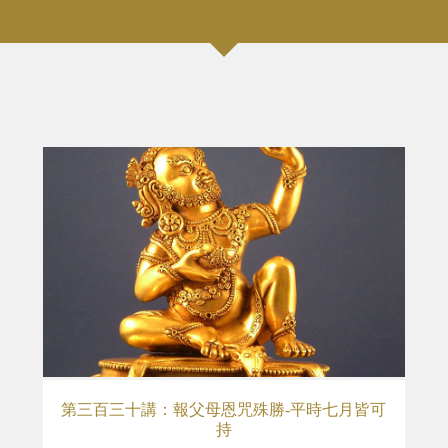
第三百三十講：報父母恩咒殊勝-平時七月皆可
持