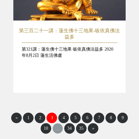
第三百二十一講：蓮生佛十三地果-皈依真佛法
益多
第321講：蓮生佛十三地果 皈依真佛法益多 2020
年8月2日 蓮生活佛盧
«
1
2
3
4
5
6
7
8
9
10
34
35
»
...