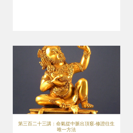
第三百二十三講：命氣從中脈出頂竅-修證往生
唯一方法