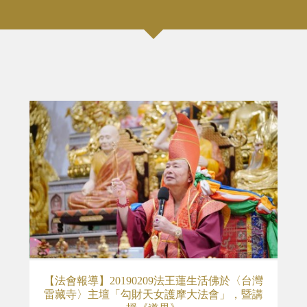
【法會報導】20190209法王蓮生活佛於〈台灣
雷藏寺〉主壇「勾財天女護摩大法會」，暨講