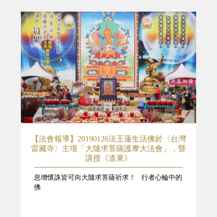
【法會報導】20190126法王蓮生活佛於〈台灣
雷藏寺〉主壇「大隨求菩薩護摩大法會」，暨
講授《道果》
息增懷誅皆可向大隨求菩薩祈求！ 行者心輪中的
佛