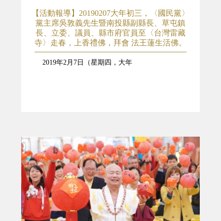
【活動報導】20190207大年初三，〈國民黨〉
黨主席吳敦義先生暨南投縣副縣長、草屯鎮
長、立委、議員、縣市府官員至〈台灣雷藏
寺〉走春，上香禮佛，拜會 法王蓮生活佛。
2019年2月7日（星期四，大年