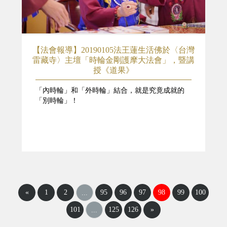
【法會報導】20190105法王蓮生活佛於〈台灣
雷藏寺〉主壇「時輪金剛護摩大法會」，暨講
授《道果》
「內時輪」和「外時輪」結合，就是究竟成就的
「別時輪」！
«
1
2
95
96
97
98
99
100
...
101
125
126
»
...