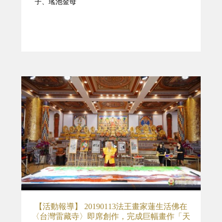
子、瑤池金母
【活動報導】 20190113法王畫家蓮生活佛在
〈台灣雷藏寺〉即席創作，完成巨幅畫作「天