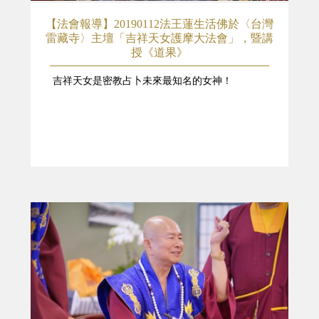
【法會報導】20190112法王蓮生活佛於〈台灣
雷藏寺〉主壇「吉祥天女護摩大法會」，暨講
授《道果》
吉祥天女是密教占卜未來最知名的女神！