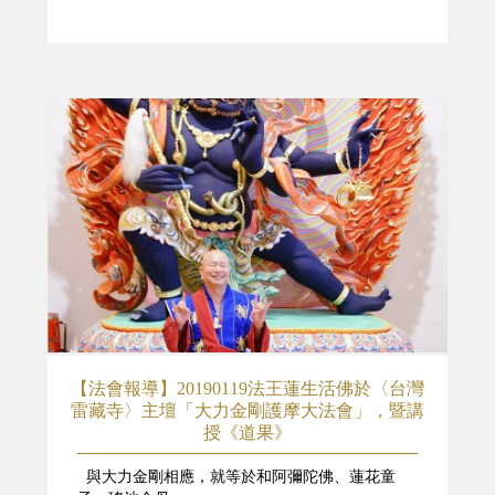
【法會報導】20190119法王蓮生活佛於〈台灣
雷藏寺〉主壇「大力金剛護摩大法會」，暨講
授《道果》
與大力金剛相應，就等於和阿彌陀佛、蓮花童