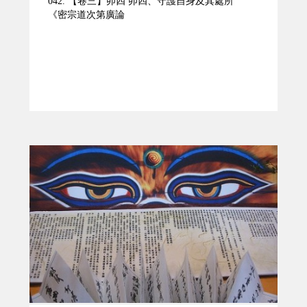
042. 【卷三】卯四 卯四、守護自身及其處所
《密宗道次第廣論