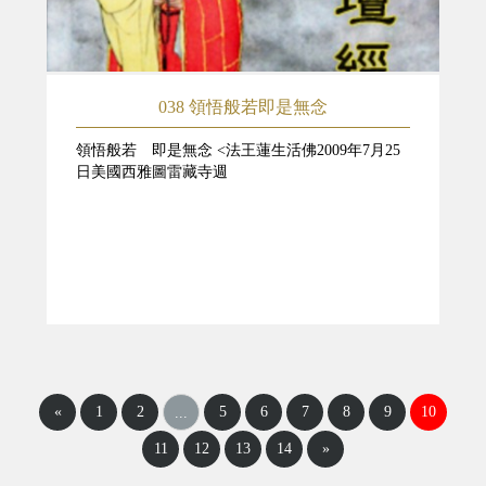
038 領悟般若即是無念
領悟般若 即是無念 <法王蓮生活佛2009年7月25
日美國西雅圖雷藏寺週
«
1
2
5
6
7
8
9
10
...
11
12
13
14
»