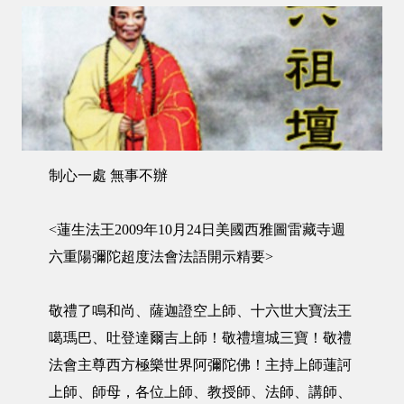
制心一處 無事不辦
<蓮生法王2009年10月24日美國西雅圖雷藏寺週
六重陽彌陀超度法會法語開示精要>
敬禮了鳴和尚、薩迦證空上師、十六世大寶法王
噶瑪巴、吐登達爾吉上師！敬禮壇城三寶！敬禮
法會主尊西方極樂世界阿彌陀佛！主持上師蓮訶
上師、師母，各位上師、教授師、法師、講師、