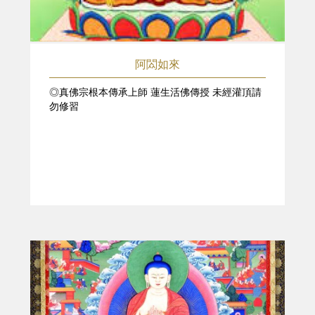
阿閦如來
◎真佛宗根本傳承上師 蓮生活佛傳授 未經灌頂請
勿修習