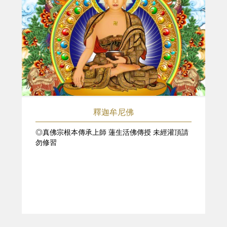
釋迦牟尼佛
◎真佛宗根本傳承上師 蓮生活佛傳授 未經灌頂請
勿修習