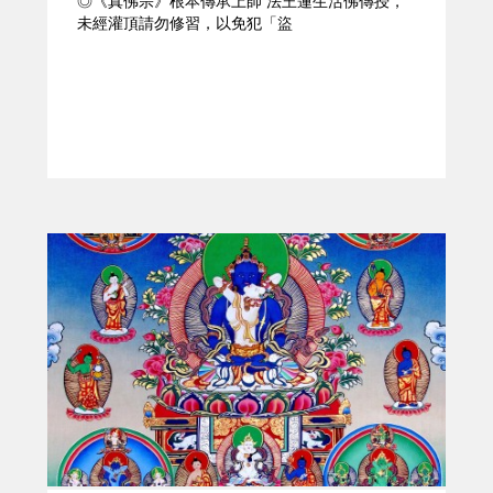
◎《真佛宗》根本傳承上師 法王蓮生活佛傳授，
未經灌頂請勿修習，以免犯「盜