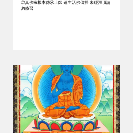
◎真佛宗根本傳承上師 蓮生活佛傳授 未經灌頂請
勿修習