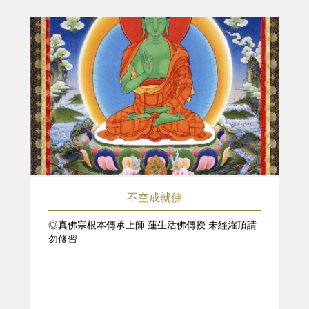
不空成就佛
◎真佛宗根本傳承上師 蓮生活佛傳授 未經灌頂請
勿修習