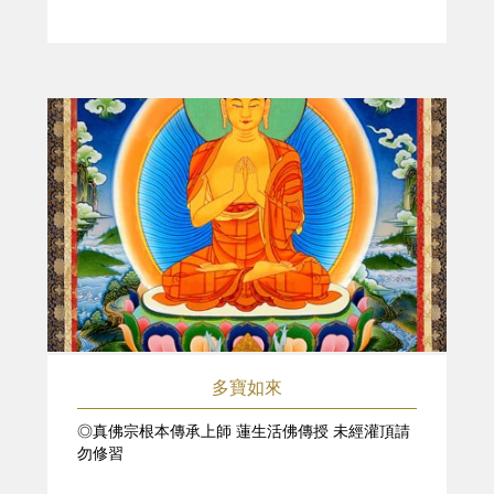
多寶如來
◎真佛宗根本傳承上師 蓮生活佛傳授 未經灌頂請
勿修習