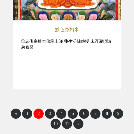
妙色身如來
◎真佛宗根本傳承上師 蓮生活佛傳授 未經灌頂請
勿修習
«
1
2
3
4
5
6
7
8
9
10
11
»