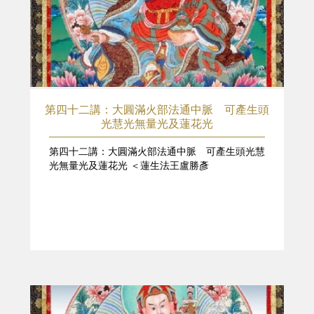
第四十二講：大圓滿火部法通中脈 可產生頭
光慧光無量光及蓮花光
第四十二講：大圓滿火部法通中脈 可產生頭光慧
光無量光及蓮花光 ＜蓮生法王盧勝彥