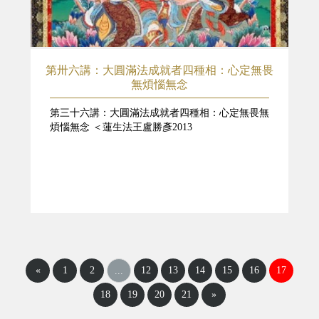
第卅六講：大圓滿法成就者四種相：心定無畏
無煩惱無念
第三十六講：大圓滿法成就者四種相：心定無畏無
煩惱無念 ＜蓮生法王盧勝彥2013
«
1
2
12
13
14
15
16
17
...
18
19
20
21
»