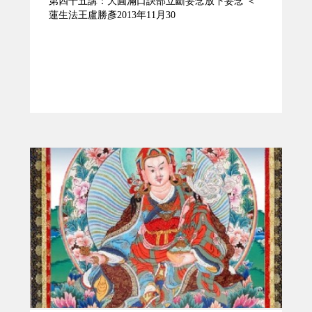
第四十五講：大圓滿口訣部立斷妄念放下妄念 ＜
蓮生法王盧勝彥2013年11月30