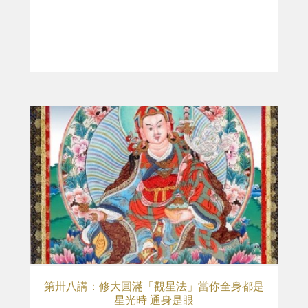
第卅八講：修大圓滿「觀星法」當你全身都是
星光時 通身是眼