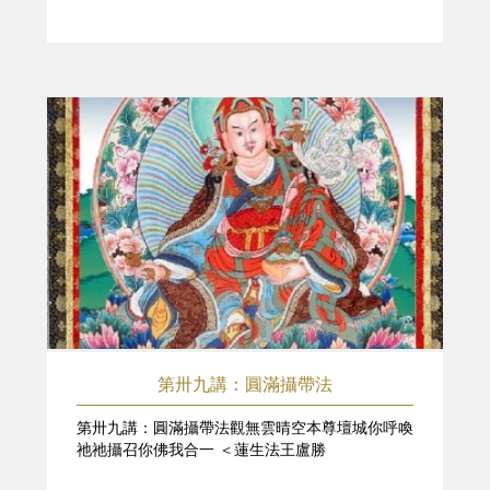
第卅九講：圓滿攝帶法
第卅九講：圓滿攝帶法觀無雲晴空本尊壇城你呼喚
祂祂攝召你佛我合一 ＜蓮生法王盧勝