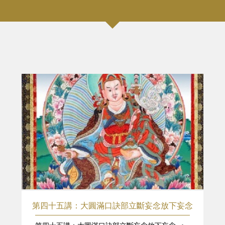
第四十五講：大圓滿口訣部立斷妄念放下妄念