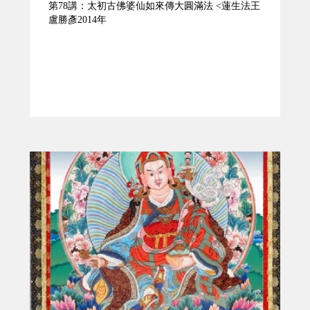
第78講：太初古佛婆仙如來傳大圓滿法 <蓮生法王
盧勝彥2014年