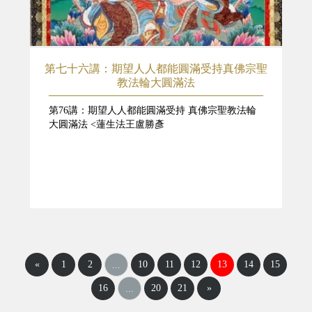
第七十六講：期望人人都能圓滿受持真佛宗聖
教法輪大圓滿法
第76講：期望人人都能圓滿受持 真佛宗聖教法輪
大圓滿法 <蓮生法王盧勝彥
«
1
2
10
11
12
13
14
15
...
16
20
21
»
...