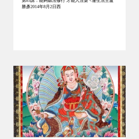
第85講：能夠聽法修行 才能入涅槃 <蓮生法王盧
勝彥2014年8月2日西