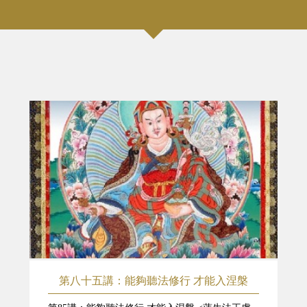
第八十五講：能夠聽法修行 才能入涅槃