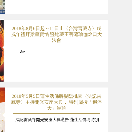
2018年8月6日起～11日止〈台灣雷藏寺〉戊
戌年禮拜梁皇寶懺 暨地藏王菩薩瑜伽焰口大
法會
&n
2018年5月5日蓮生活佛將親臨桃園〈法記雷
藏寺〉主持開光安座大典， 特別賜授「遍淨
天」灌頂
法記雷藏寺開光安座大典通告 蓮生活佛將特別