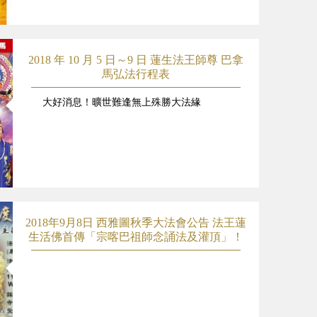
2018 年 10 月 5 日～9 日 蓮生法王師尊 巴拿
馬弘法行程表
大好消息！曠世難逢無上殊勝大法緣
2018年9月8日 西雅圖秋季大法會公告 法王蓮
生活佛首傳「宗喀巴祖師念誦法及灌頂」！