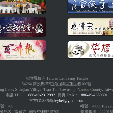
台灣雷藏寺 Taiwan Lei Tsang Temple
54264 南投縣草屯鎮山腳里蓮生巷100號
ng Lane, Shanjiao Village, Tsao-Tun Township, Nantou County, Taiw
電話 TEL：
+886-49-2312992
傳真 FAX：
+886-49-2350801
官方聯絡信箱:
leybet@gmail.com
: 700
帳號 : 7000010222
戶名 : 雷藏寺
南投中興郵局700
劃撥帳號 : 222018