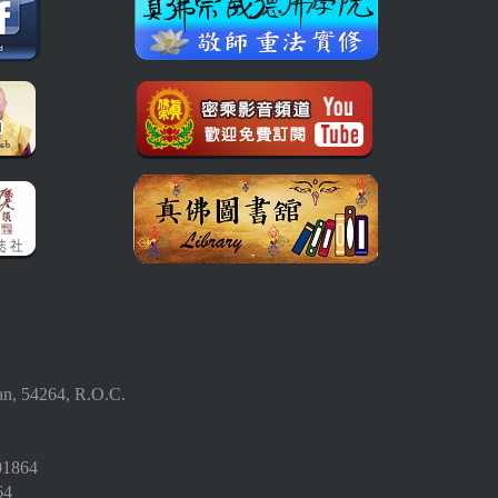
an, 54264, R.O.C.
01864
64