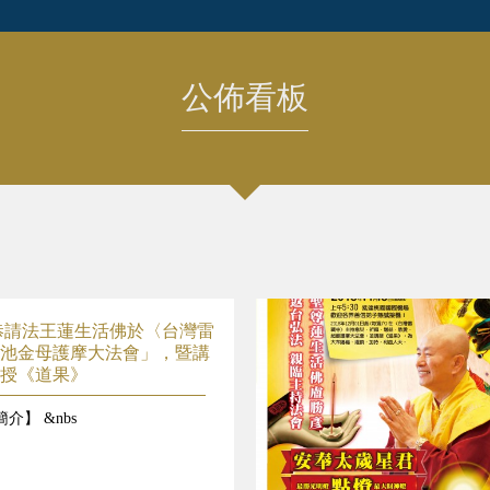
公佈看板
1日恭請法王蓮生活佛於〈台灣雷
池金母護摩大法會」，暨講
授《道果》
介】 &nbs