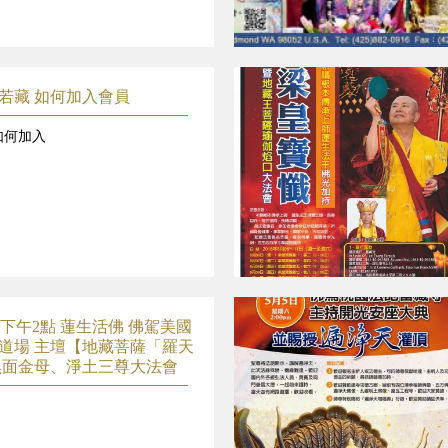
若藏 如何加入會員
何加入
0日下午2點 蓮生活佛 佛駕美國
道場 主壇【地藏菩薩「羅天
黑面金母、淨土三尊大法會