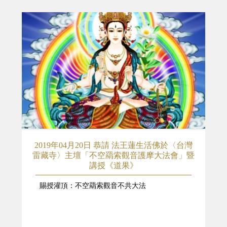
2019年04月20日 恭請 法王蓮生活佛於〈台灣
雷藏寺〉主壇「不空羂索觀音護摩大法會」暨
講授《道果》
賜授灌頂：不空羂索觀音不共大法