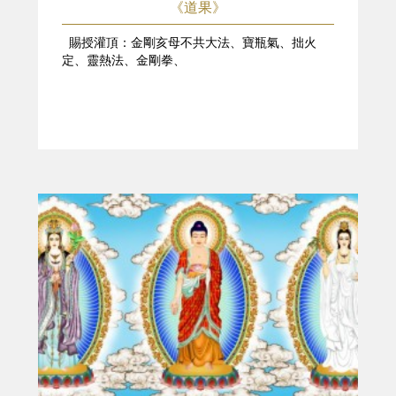
《道果》
賜授灌頂：金剛亥母不共大法、寶瓶氣、拙火
定、靈熱法、金剛拳、