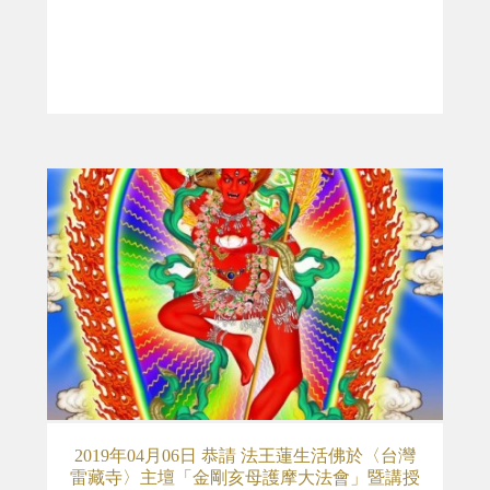
2019年04月06日 恭請 法王蓮生活佛於〈台灣
雷藏寺〉主壇「金剛亥母護摩大法會」暨講授