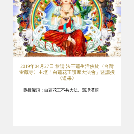
2019年04月27日 恭請 法王蓮生活佛於〈台灣
雷藏寺〉主壇「白蓮花王護摩大法會」暨講授
《道果》
賜授灌頂：白蓮花王不共大法、還凈灌頂