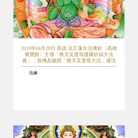
2019年04月28日 恭請 法王蓮生活佛於〈高雄
展覽館〉主壇「救天災度母護國祈福大法
會」，首傳及賜授「救天災度母大法」灌頂
法緣