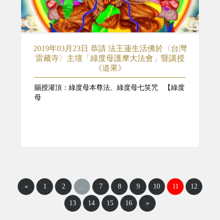
2019年03月23日 恭請 法王蓮生活佛於〈台灣
雷藏寺〉主壇「綠度母護摩大法會」暨講授
《道果》
賜授灌頂：綠度母本尊法、綠度母七笑咒 【綠度
母
«
1
2
7
8
9
10
11
12
...
13
14
15
16
»