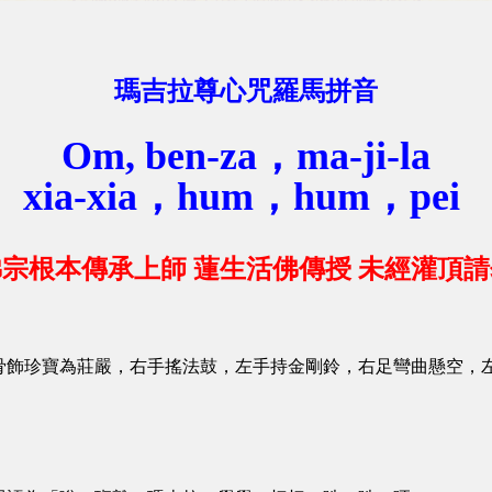
瑪吉拉尊心咒羅馬拼音
Om, ben-za，ma-ji-la
xia-xia，hum，hum，pei
宗根本傳承上師 蓮生活佛傳授 未經灌頂
骨飾珍寶為莊嚴，右手搖法鼓，左手持金剛鈴，右足彎曲懸空，
」