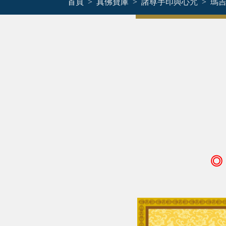
首頁
真佛寶庫
諸尊手印與心咒
瑪
◎