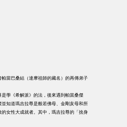
者帕當巴桑結（達摩祖師的藏名）的再傳弟子
尊是學《希解派》的法，後來遇到帕當桑傑
傑並知道瑪吉拉尊是般若佛母、金剛亥母和所
數的女性大成就者。其中，瑪吉拉尊的「捨身