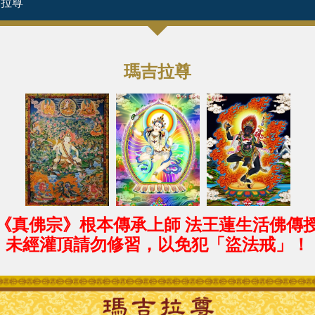
吉拉尊
瑪吉拉尊
《
真佛宗》
根本傳承上師 法王蓮生活佛傳
未經灌頂請勿修習，以免犯「盜法戒」！