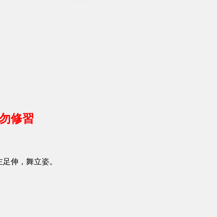
請勿修習
左足伸，舞立姿。