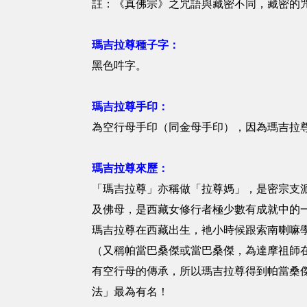
註：《真佛宗》之咒語與藏密不同，藏密的
瑪吉拉尊種子字：
黑色吽字。
瑪吉拉尊手印：
為空行母手印（同金母手印），因為瑪吉拉
瑪吉拉尊來歷：
「瑪吉拉尊」亦稱做「拉尊媽」，是密宗支
及佛母，是西藏女修行者極少數有成就中的
瑪吉拉尊在西藏出生，衪小時候跟索南喇嘛
（又稱帕當巴桑傑或當巴桑傑，為達摩祖師
有空行母的傳承，所以瑪吉拉尊得到帕當桑
法」最為有名！