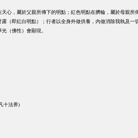
在天心，屬於父親所傳下的明點；紅色明點在臍輪，屬於母親所
甘露（即紅白明點）；行者以全身外做供養，內做消除我執及一
淨光（佛性）會顯現。
凡十法界)