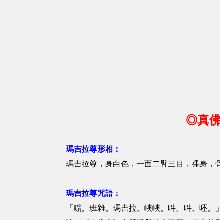
◎真佛
瑪吉拉尊形相：
瑪吉拉尊，身白色，一面二臂三目，裸身，
瑪吉拉尊咒語：
「嗡。班雜。瑪吉拉。峽峽。吽。吽。呸。