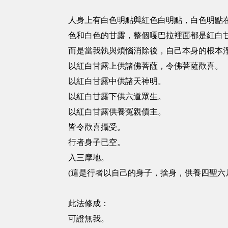
人身上有白色明點與紅色白明點，白色明點
色和白色的甘露，整個嘎巴拉裡面都是紅白
而是當我執與煩惱消除後，自己本身的根本
以紅白甘露上供諸佛菩薩，令佛菩薩歡喜。
以紅白甘露中供諸天神明。
以紅白甘露下供六道眾生。
以紅白甘露供養冤親債主。
皆令歡喜攝受。
行者身子已空。
入三摩地。
(這是行者以自己的身子，捨身，供養四聖六
此法修成：
可證無我。