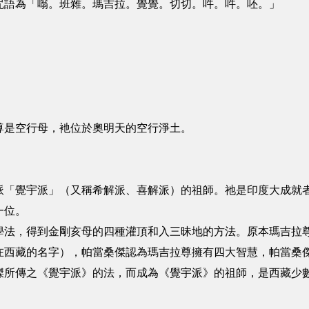
咒語為「嗡。班雜。瑪吉拉。覺覺。切切。吽。吽。呸。」
尊是空行母，衪位於奧明天的空行淨土。
派「覺宇派」（又稱希解派、喜解派）的祖師。祂是印度大成就
一位。
學法，得到金剛亥母的四種灌頂和入三昧地的方法。原本瑪吉拉
在西藏的名字），帕當桑傑認為瑪吉拉尊擁有四大智慧，帕當桑
傑所傳之《覺宇派》的法，而成為《覺宇派》的祖師，是西藏少