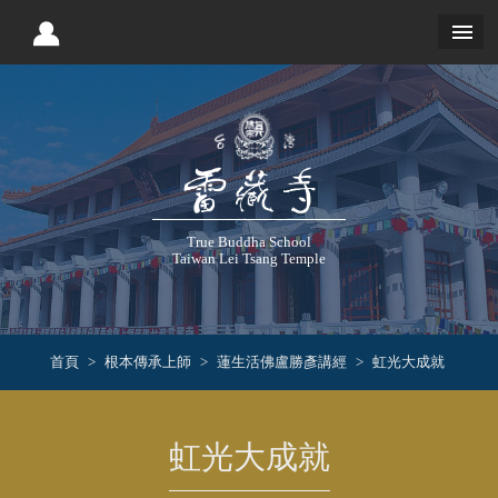
True Buddha School
Taiwan Lei Tsang Temple
首頁
根本傳承上師
蓮生活佛盧勝彥講經
虹光大成就
虹光大成就