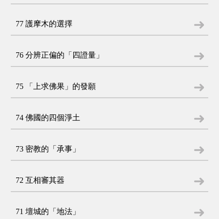
77 護摩木的選擇
76 分辨正偏的「四證量」
75 「上求佛果」的發願
74 佛國的四個淨土
73 密教的「承事」
72 互相審其器
71 壇城的「地法」