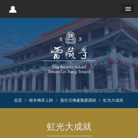
True Buddha School
Taiwan Lei Tsang Temple
首頁
根本傳承上師
蓮生活佛盧勝彥講經
虹光大成就
虹光大成就