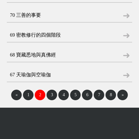
70 三善的事要
69 密教修行的四個階段
68 寶藏悉地與真佛經
67 天瑜伽與空瑜伽
«
1
2
3
4
5
6
7
8
»