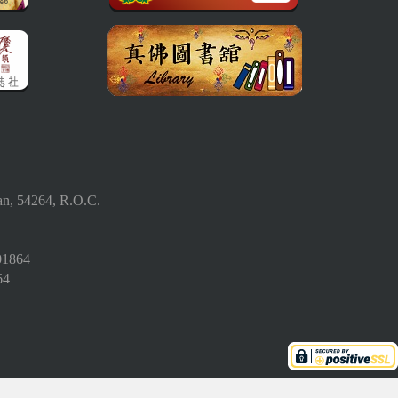
an, 54264, R.O.C.
01864
64