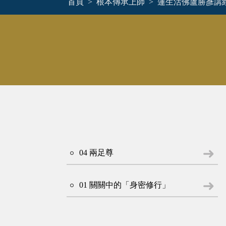
首頁
根本傳承上師
蓮生活佛盧勝彥講
04 兩足尊
01 關關中的「身密修行」