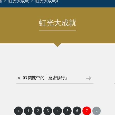
經
虹光大成就
虹光大成就4
虹光大成就
03 閉關中的「意密修行」
«
1
2
3
4
5
6
7
»