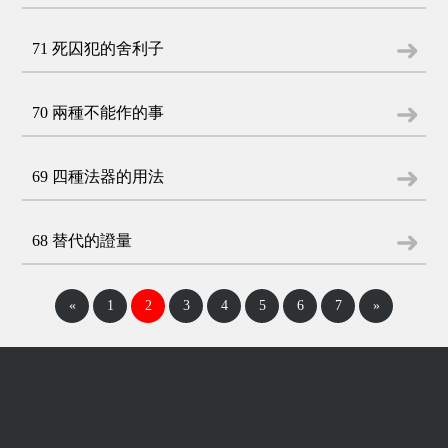
71 死囚犯的舍利子
70 兩種不能作的事
69 四種法器的用法
68 替代的證量
«
1
2
3
4
5
6
7
»