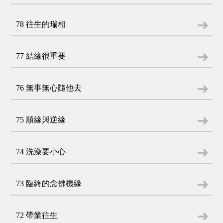
78 往生的瑞相
77 結緣很重要
76 無事無心隨他去
75 順緣與逆緣
74 洗澡要小心
73 臨終的念佛機緣
72 帶業往生