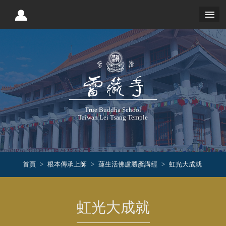
True Buddha School
Taiwan Lei Tsang Temple
首頁
根本傳承上師
蓮生活佛盧勝彥講經
虹光大成就
虹光大成就