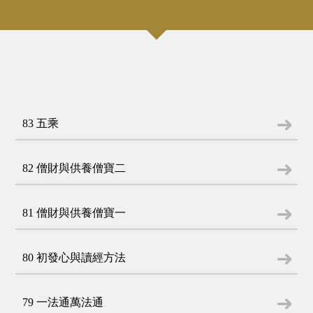
83 五乘
82 僧財與供養僧寶二
81 僧財與供養僧寶一
80 初發心與讀經方法
79 一法通萬法通