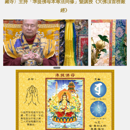
藏寺〉主持「準提佛母本尊法同修」暨講授《大佛頂首楞嚴
經》