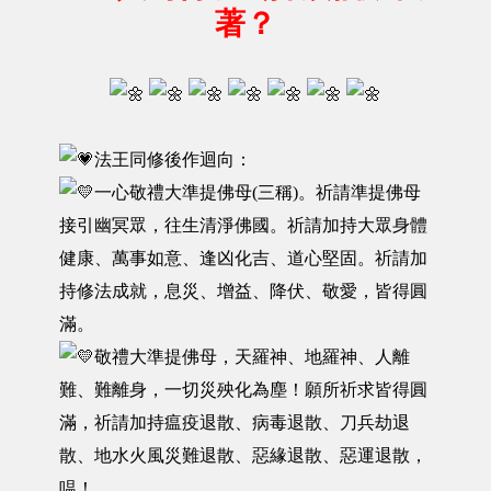
著？
法王同修後作迴向：
一心敬禮大準提佛母(三稱)。祈請準提佛母
接引幽冥眾，往生清淨佛國。祈請加持大眾身體
健康、萬事如意、逢凶化吉、道心堅固。祈請加
持修法成就，息災、增益、降伏、敬愛，皆得圓
滿。
敬禮大準提佛母，天羅神、地羅神、人離
難、難離身，一切災殃化為塵！願所祈求皆得圓
滿，祈請加持瘟疫退散、病毒退散、刀兵劫退
散、地水火風災難退散、惡緣退散、惡運退散，
嗢！