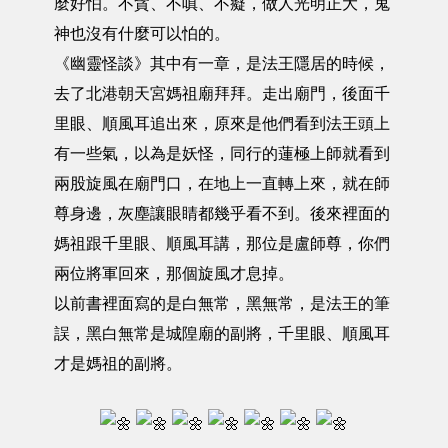
麼好怕。不貪、不嗔、不癡，做人光明正大，鬼
神也沒有什麼可以怕的。
《幽靈怪談》其中有一章，是法王隱居的時候，
去了北港朝天宮媽祖廟拜拜。走出廟門，後面千
里眼、順風耳追出來，原來是他們看到法王頭上
有一些氣，以為是妖怪，同行的蓮極上師就看到
兩股旋風在廟門口，在地上一直轉上來，就在師
尊身邊，灰塵讓眼睛都幾乎看不到。後來裡面的
媽祖跟千里眼、順風耳講，那位是盧師尊，你們
兩位將軍回來，那個旋風才息掉。
以前書裡面寫的是白無常，黑無常，是法王的筆
誤，黑白無常是城隍廟的副將，千里眼、順風耳
才是媽祖的副將。