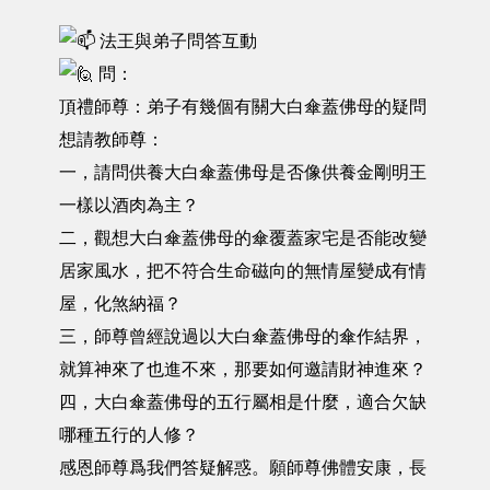
法王與弟子問答互動
問：
頂禮師尊：弟子有幾個有關大白傘蓋佛母的疑問
想請教師尊：
一，請問供養大白傘蓋佛母是否像供養金剛明王
一樣以酒肉為主？
二，觀想大白傘蓋佛母的傘覆蓋家宅是否能改變
居家風水，把不符合生命磁向的無情屋變成有情
屋，化煞納福？
三，師尊曾經說過以大白傘蓋佛母的傘作結界，
就算神來了也進不來，那要如何邀請財神進來？
四，大白傘蓋佛母的五行屬相是什麼，適合欠缺
哪種五行的人修？
感恩師尊爲我們答疑解惑。願師尊佛體安康，長