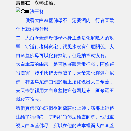
壽自在，永轉法輪。
法王答：
一，供養大白傘蓋佛母不一定要酒肉，行者喜歡
什麼就供養什麼。
二，大白傘蓋佛母佛母本身主要是化解敵人的攻
擊，守護行者與家宅，跟風水沒有什麼關係。大
白傘蓋佛母可以化解煞氣，但是納福就沒有。
大白傘蓋的由來，是阿修羅跟天帝征戰，阿修羅
很厲害，幾乎快把天帝滅了，天帝來求釋迦牟尼
佛，釋迦牟尼佛由他的無上頂化現出大白傘蓋，
去天帝那裡用大白傘蓋把它包圍起來，阿修羅王
就攻不進去。
我們真佛宗的這個祖師爺諾那上師，諾那上師傳
法給了鳴和尚，了鳴和尚傳法給盧師尊。他很重
視大白傘蓋佛母，所以在他的法本裡面大白傘蓋