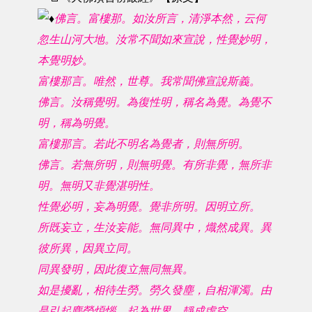
佛言。富樓那。如汝所言，清淨本然，云何
忽生山河大地。汝常不聞如來宣說，性覺妙明，
本覺明妙。
富樓那言。唯然，世尊。我常聞佛宣說斯義。
佛言。汝稱覺明。為復性明，稱名為覺。為覺不
明，稱為明覺。
富樓那言。若此不明名為覺者，則無所明。
佛言。若無所明，則無明覺。有所非覺，無所非
明。無明又非覺湛明性。
性覺必明，妄為明覺。覺非所明。因明立所。
所既妄立，生汝妄能。無同異中，熾然成異。異
彼所異，因異立同。
同異發明，因此復立無同無異。
如是擾亂，相待生勞。勞久發塵，自相渾濁。由
是引起塵勞煩惱。起為世界。靜成虛空。