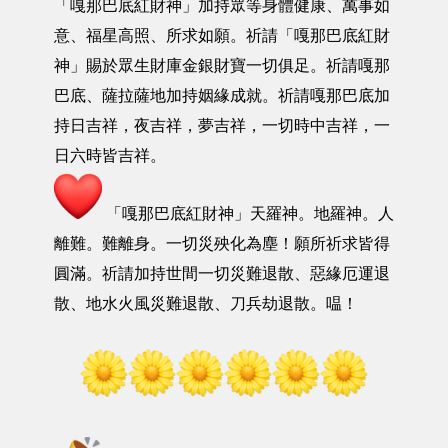
「嘎那巴底紅財神」加持眾等身體健康、萬事如
意、福星高照、所求如願。祈請「嘎那巴底紅財
神」賜於眾生財庫金銀財寶一切俱足。祈請嘎那
巴底、薩拉薩地加持姻緣成就。祈請嘎那巴底加
持日吉祥，夜吉祥，夢吉祥，一切時中吉祥，一
日六時皆吉祥。
「嘎那巴底紅財神」天羅神。地羅神。人
離難。難離身。一切災殃化為塵！願所祈求皆得
圓滿。祈請加持世間一切災難退散、惡緣厄運退
散、地水火風災難退散、刀兵劫退散。嗢！