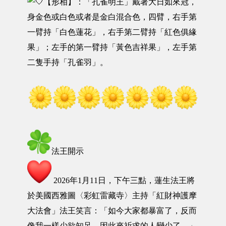
【形相】：「孔雀明王」戴著大日如來冠，
身金色或白色或者是金白混合色，四臂，右手第
一臂持「白色蓮花」，右手第二臂持「紅色俱緣
果」；左手的第一臂持「黃色吉祥果」，左手第
二隻手持「孔雀羽」。
法王開示
2026年1月11日，下午三點，蓮生法王將
於美國西雅圖〈彩虹雷藏寺〉主持「紅財神護摩
大法會」法王笑言：「如今大家都暴富了，反而
像我一樣少欲知足，因此來祈求的人變少了。」