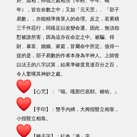
卦、面相，抑或三庭相法（年輕、中年、晚
年），皆在命數之中；又如「元天罡」、「邵子
易數」，亦能精準推算人的命理。反之，若累積
三千件惡行，同樣足以改變命運。因此，無須怨
懟被誰所害，因為這亦在命定之中。被騙、得
財、暴富、婚姻、家庭，皆屬命中所定。值得一
提的是，邵子易數的作者本身為半神人。上師曾
以法王的八字試算，結果準確度竟達百分之百，
令人驚嘆其神妙之處。
【心咒】：『嗡。嘎那巴底耶。梭哈。』
【手印】：雙手內縛，大拇指豎立相靠，
小指豎立相靠。
【種子字】：紅色「港」字。