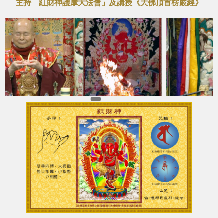
主持「紅財神護摩大法會」及講授《大佛頂首楞嚴經》