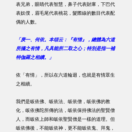
表兄弟，眼睛代表智慧，鼻子代表財庫，下巴代
表奴僕，眉毛尾代表桃花，髮際線的數目代表配
偶的人數。
「庚一、何依。本頌云：『有情』，總體為六道
所攝之有情，凡具能所二取之心；特別是指一補
特伽羅之相續。」
依「有情」，所以在六道輪迴，也就是有情眾生
之相續。
我們是皈依佛、皈依法、皈依僧，皈依佛的教
化，皈依佛陀所傳的法，皈依保持佛法的聖賢僧
人，而皈依上師和皈依聖賢僧是一樣的道理。但
皈依佛後，不能皈依神，更不能皈依鬼、拜鬼，