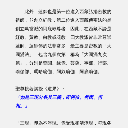
此外，蓮師也是第一位進入西藏弘揚密教的
祖師，並創立紅教，第二位進入西藏傳密法的是
創立噶當派的阿底峽尊者；因此，在西藏不論是
紅教、黃教、白教或花教，四大教派皆非常尊崇
蓮師。蓮師傳的法非常多，最主要是密教的「大
圓滿法」，包含九個次第，稱為「大圓滿九次
第」，分別是聲聞、緣覺、菩薩、事部、行部、
瑜伽部、瑪哈瑜伽、阿奴瑜伽、阿底瑜伽。
聖尊接著講授《道果》：
「如是三現分各具三義，即何依、何因、何
相。」
「三現」即為不淨現、覺受現和清淨現，每現各