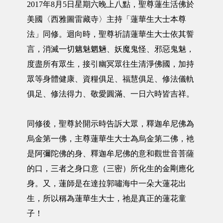
2017年8月5日星期六晚上八點，聖尊蓮生活佛於
美國〈西雅圖雷藏寺〉主持「蓮華生大士本尊
法」同修。迴向時，聖尊祈請蓮華生大士依其誓
言，消滅一切魑魅魍魎、妖魔鬼怪、邪惡鬼魅，
度盡所有眾生，接引幽冥眾往生清淨佛國，加持
眾等身體健康、資糧俱足、福慧俱足、修法儀軌
俱足、修法得力、敬愛圓滿、一日六時皆吉祥。
同修後，聖尊於開示時告訴大眾，釋迦牟尼佛為
烏金第一佛，主尊蓮華生大士為烏金第二佛，衪
是阿彌陀佛的身、釋迦牟尼佛的意和觀世音菩薩
的口，三者之身口意（三密）所化生的金剛應化
身。又，蓮師是在達拉郭嘯海中一朵大蓮花出
生，所以稱為蓮華生大士，祂是真正的蓮花童
子！