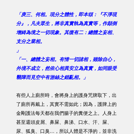
「庚三、何相。現分之體性，即本頌：『不淨現
分』，凡夫眾生，將非真實執為真實等，作顛倒
增綺為境之一切現象。其復有二：總體之妄相、
支分之業相。
」
「一、總體之妄相。有情一切諸相，雖除自心，
外境不成立，然依心相異安立為真實，如同眼受
翳障而見空中有游絲之錯亂相。」
有些人上廁所時，會將身上的護身咒牌取下，出
了廁所再戴上，其實不需如此；因為，護牌上的
金剛護法每天都在我們腸子的糞便之上。人身上
甚至還頭皮屑、鼻屎、鼻涕、口水、汗、屎、
尿、狐臭、口臭…，所以人體是不淨的，並非洗