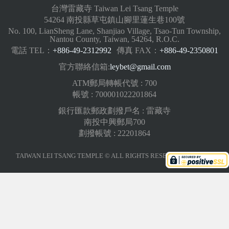
台灣雷藏寺 Taiwan Lei Tsang Temple
54264 南投縣草屯鎮山腳里蓮生巷100號
No. 100, LianSheng Lane, Shanjiao Village, Tsao-Tun Township,
Nantou County, Taiwan, 54264, R.O.C.
電話 TEL：
+886-49-2312992
傳真 FAX：
+886-49-2350801
官方聯絡信箱:
leybet@gmail.com
ATM郵局轉帳代號 : 700
帳號 : 700001022201864
銀行匯款郵政劃撥戶名 : 雷藏寺
南投中興郵局700
劃撥帳號 : 22201864
TAIWAN LEI TSANG TEMPLE © ALL RIGHTS RESERVED.
版權聲明