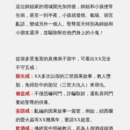
這位師姐家的壇城開光加持後，師姐和小孩便常
生病，甚至一到半夜，小孩就發燒、氣喘、胡言
亂語，變成另外一個人。聖尊當天特別為師姐和
小朋友還淨，並驅除附在他們身上的小鬼！
從很多受鬼害的真佛弟子當中，可看出XX完全
不守五戒：
殺生戒：
XX多次以假的三世因果故事，教人墮
胎，免得肚中的胎兒（三世大仇人）來尋仇。
偷盜戒：
不僅恐嚇同門，詐騙取財，還私吞同門
要給聖尊的供養。
妄語戒：
亂編的因果故事一籮筐，例如，紐西蘭
的螢火蟲等XX幾萬年，要請XX超度。
飲酒戒：
佛經當中明確教示，若為人倒酒或端酒