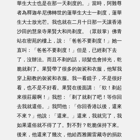
華生大士也是在那一天剃度的。」當時，阿難尊
者為釋迦牟尼佛轉世的蓮華生大士一剃度，蓮華
生大士放光芒。我也就在二月十日那一天讓香港
沙田的慧泉寺果賢大和尚剃度。（眾鼓掌）佛青
站在密苑的樓上，說：「爸爸不要剃度！」她一
直叫：「爸爸不要剃度！」但是，已經剃下去
了，沒辦法。而且不剃的話，頭髮也會掉光，乾
脆就剃了。果賢帶了很多的袈裟和衣服，他幫我
穿上顯教的袈裟和衣服。我一看鏡子，不是很好
看，也不是不好看。果賢在後面講：「欸！剃起
來很莊嚴啊！」我想：「剃了就剃了吧！等你回
去我就還俗。」我問他：「你回香港以後，還來
不來？」他說：「還來。」還來，我就完了，我
如果還俗就不得了了。對不對？乾脆保持下來。
後來，他還來了幾次，他給西雅圖雷藏寺的捐款