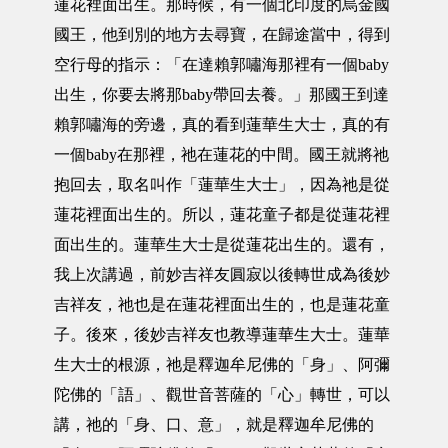
蓮花裡面出生。那時候，有一個北印度的烏金國
國王，他到別的地方去尋寶，在歸途當中，得到
空行母的指示：「在達賴郭嘯海那裡有一個baby
出生，你要去將那baby帶回去養。」那國王到達
賴郭嘯海的旁邊，真的看到蓮華生大士，真的有
一個baby在那裡，祂在蓮花的中間。國王就將祂
抱回去，取名叫作「蓮華生大士」，因為祂是從
蓮花裡面出生的。所以，蓮花童子都是從蓮花裡
面出生的。蓮華生大士是從蓮花出生的。還有，
我上次講過，前妙吉祥友圓寂以後轉世成為後妙
吉祥友，祂也是在蓮花裡面出生的，也是蓮花童
子。後來，後妙吉祥友也教導蓮華生大士。蓮華
生大士的根源，祂是釋迦牟尼佛的「身」、阿彌
陀佛的「語」、觀世音菩薩的「心」轉世，可以
講，祂的「身、口、意」，就是釋迦牟尼佛的