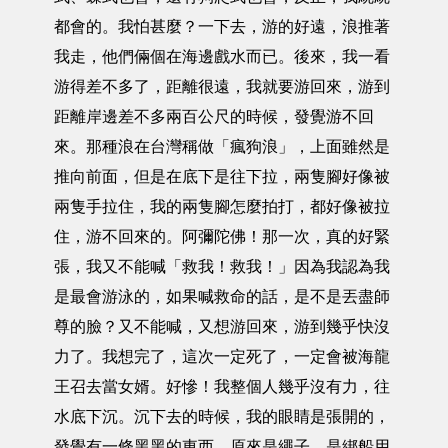
都會的。我怕甚麼？一下去，游的好遠，浪推著
我走，他們倆個在海邊戲水而已。後來，我一看
游得差不多了，距離很遠，我就要游回來，游到
距離岸邊差不多兩百公尺的時候，發覺游不回
來。那種浪在台灣稱做「瘋狗浪」，上面雖然是
推向前面，但是在底下是往下拉，兩隻腳好像被
兩隻手拉住，我的兩隻腳怎麼拍打，都好像被拉
住，游不回來的。阿彌陀佛！那一次，真的好緊
張，我又不能喊「救我！救我！」因為我認為我
是最會游泳的，如果喊救命的話，是不是丟盡師
尊的臉？又不能喊，又想游回來，游到幾乎快沒
力了。我想完了，這次一定死了，一定會被海龍
王召去當女婿。好慘！我整個人幾乎沒有力，往
水底下沉。沉下去的時候，我的眼睛是張開的，
發覺有一條黑黑的東西，原來是繩子，是綁船用