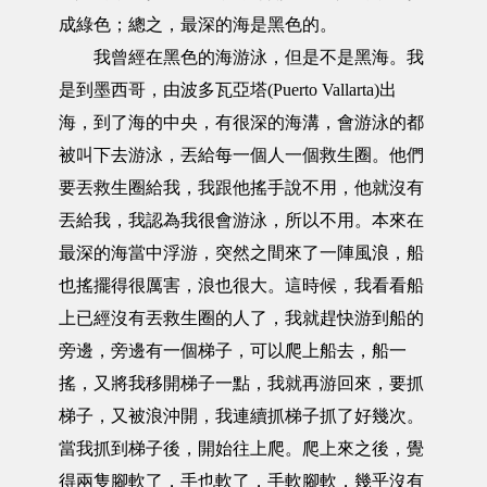
成綠色；總之，最深的海是黑色的。
我曾經在黑色的海游泳，但是不是黑海。我
是到墨西哥，由波多瓦亞塔(Puerto Vallarta)出
海，到了海的中央，有很深的海溝，會游泳的都
被叫下去游泳，丟給每一個人一個救生圈。他們
要丟救生圈給我，我跟他搖手說不用，他就沒有
丟給我，我認為我很會游泳，所以不用。本來在
最深的海當中浮游，突然之間來了一陣風浪，船
也搖擺得很厲害，浪也很大。這時候，我看看船
上已經沒有丟救生圈的人了，我就趕快游到船的
旁邊，旁邊有一個梯子，可以爬上船去，船一
搖，又將我移開梯子一點，我就再游回來，要抓
梯子，又被浪沖開，我連續抓梯子抓了好幾次。
當我抓到梯子後，開始往上爬。爬上來之後，覺
得兩隻腳軟了，手也軟了，手軟腳軟，幾乎沒有