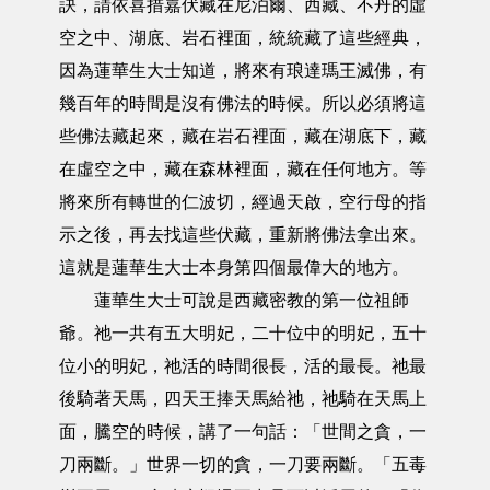
訣，請依喜措嘉伏藏在尼泊爾、西藏、不丹的虛
空之中、湖底、岩石裡面，統統藏了這些經典，
因為蓮華生大士知道，將來有琅達瑪王滅佛，有
幾百年的時間是沒有佛法的時候。所以必須將這
些佛法藏起來，藏在岩石裡面，藏在湖底下，藏
在虛空之中，藏在森林裡面，藏在任何地方。等
將來所有轉世的仁波切，經過天啟，空行母的指
示之後，再去找這些伏藏，重新將佛法拿出來。
這就是蓮華生大士本身第四個最偉大的地方。
蓮華生大士可說是西藏密教的第一位祖師
爺。祂一共有五大明妃，二十位中的明妃，五十
位小的明妃，祂活的時間很長，活的最長。祂最
後騎著天馬，四天王捧天馬給祂，祂騎在天馬上
面，騰空的時候，講了一句話：「世間之貪，一
刀兩斷。」世界一切的貪，一刀要兩斷。「五毒