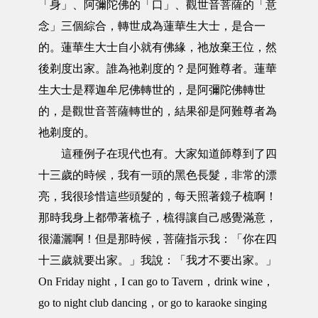
「身」、阿彌陀佛的「口」、觀世音菩薩的「意
念」三個綜合，轉世成為蓮華生大士，是合一
的。蓮華生大士自小就有佛緣，祂放棄王位，然
後剃度出家。誰為祂剃度的？是阿難尊者。蓮華
生大士是釋迦牟尼佛轉世的，是阿彌陀佛轉世
的，是觀世音菩薩轉世的，結果卻是阿難尊者為
祂剃度的。
這種例子在現代也有。大家知道師尊到了四
十三歲的時候，我有一頭的黑色長髮，非常的漂
亮，我很珍惜這些頭髮的，每天照著鏡子梳啊！
那時我身上都帶著梳子，梳得讓自己感覺滿意，
很瀟灑啊！但是那時候，菩薩指示我：「你在四
十三歲就要出家。」我說：「我才不要出家。」
On Friday night，I can go to Tavern，drink wine，
go to night club dancing，or go to karaoke singing