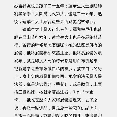
妙吉祥友也是跟了二十五年；蓮華生大士跟隨師
利星哈學「大圓滿九次第法」也是二十五年。然
後，蓮華生大士綜合這些東西到屍陀林修行。
蓮華生大士是苦行出來的，釋迦牟尼佛也曾
經在雪山苦行六年，蓮華生大士也是在屍陀林苦
行。苦行的時候是怎麼樣呢？祂的法座是所有的
屍體，祂將屍體疊起來當法座。祂將裹屍體的裹
屍布，就是印度人死的時候都是用白布綁起來，
祂就是拿這些布來做自己的衣服，披在自己的身
上，身上穿的就是那個東西。祂拿的法器是人骨
法器，像是這節骨頭（手臂），或是肋骨，上面
插三個骷髏，祂就拿著當法器，叫作「卡倉
卡」。祂吃甚麼？人家將屍體運過來，丟了之
後，再撒一點供品，像是撒一些花在供品上面，
再撒一點饅頭，或是印度人吃的咖哩，或者是印