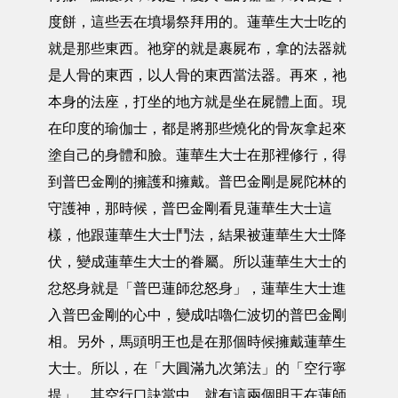
度餅，這些丟在墳場祭拜用的。蓮華生大士吃的
就是那些東西。祂穿的就是裹屍布，拿的法器就
是人骨的東西，以人骨的東西當法器。再來，祂
本身的法座，打坐的地方就是坐在屍體上面。現
在印度的瑜伽士，都是將那些燒化的骨灰拿起來
塗自己的身體和臉。蓮華生大士在那裡修行，得
到普巴金剛的擁護和擁戴。普巴金剛是屍陀林的
守護神，那時候，普巴金剛看見蓮華生大士這
樣，他跟蓮華生大士鬥法，結果被蓮華生大士降
伏，變成蓮華生大士的眷屬。所以蓮華生大士的
忿怒身就是「普巴蓮師忿怒身」，蓮華生大士進
入普巴金剛的心中，變成咕嚕仁波切的普巴金剛
相。另外，馬頭明王也是在那個時候擁戴蓮華生
大士。所以，在「大圓滿九次第法」的「空行寧
提」，其空行口訣當中，就有這兩個明王在蓮師