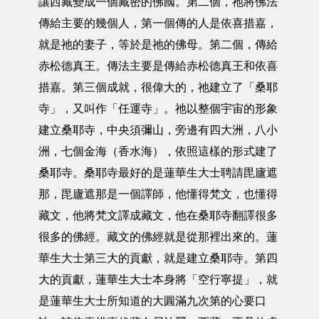
讓西藏變成一個藏密的佛國。第二個，祂將佛法
傳給主要的幾個人，第一個傳的人是依喜措嘉，
就是祂的妻子，等於是祂的佛母。第二個，傳給
赤松德真王。傳法主要是傳給赤松德真王和依喜
措嘉。第三個成就，很偉大的，祂建立了「桑耶
寺」，又叫作「任運寺」。祂以整個宇宙的形象
建立桑耶寺，中央須彌山，旁邊有四大洲，八小
洲，七個金海（香水海），依照這樣的形式建了
桑耶寺。桑耶寺最好的是蓮華生大士聘請毘廬遮
那，毘廬遮那是一個譯師，他懂得梵文，也懂得
藏文，他將梵文譯成藏文，他在桑耶寺翻譯很多
很多的佛經。藏文的佛經就是從那裡出來的。蓮
華生大士第三大的貢獻，就是建立桑耶寺。第四
大的貢獻，蓮華生大士本身將「空行寧提」，就
是蓮華生大士所知道的大圓滿九次第的心要口