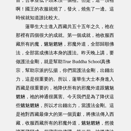
首，合掌並低下頭來頂一個禮。但是，這一頂禮
啊！國王的衣服就燒了，發火，燒焦了一邊。這
時候就知道誰比較大。
蓮華生大士進入西藏共五十五年之久，祂在
那裡有四個很大的成就。第一個成就，祂收服西
藏所有的魔，魑魅魍魎，邪魔外道，全部歸順佛
法，全部當成佛法本身的護法。昨天晚上講，要
做護法金剛，就是幫助True Buddha School真佛
宗，幫助宗派的弘揚，你們當護法金剛，出錢出
力，這是很重要的。所以，蓮華生大士本身進入
西藏是很重要的，祂降伏所有的邪魔外道跟魑魅
魍魎，祂的神通很厲害。今天我們是為了降伏這
些魑魅魍魎，所以才出錢出力，當護法金剛。這
是祂對西藏最偉大的第一個貢獻，將佛法傳入西
藏，收服西藏所有的邪魔外道，魑魅魍魎，然後