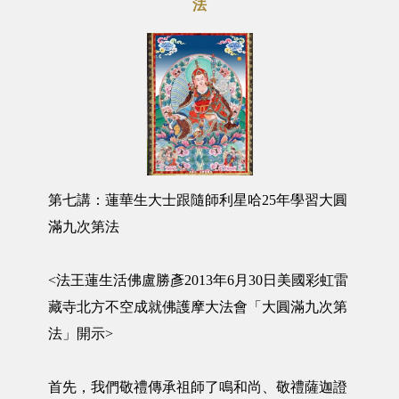
法
第七講：蓮華生大士跟隨師利星哈25年學習大圓
滿九次第法
<法王蓮生活佛盧勝彥2013年6月30日美國彩虹雷
藏寺北方不空成就佛護摩大法會「大圓滿九次第
法」開示>
首先，我們敬禮傳承祖師了鳴和尚、敬禮薩迦證