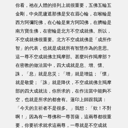
你看，祂在人體的排列上就很重要，五佛五輪五
金剛，中央毘廬遮那佛是安在眉心輪，在喉輪是
西方阿彌陀佛，在心輪是東方阿閦佛，在臍輪是
南方寶生佛，在密輪是北方不空成就佛。所以，
不空成就佛很重要。北方不空成就佛是「成所作
智」的代表，也就是成就所有智慧作為的意思。
這一尊不空成就佛主羯摩部。甚麼叫作羯摩部？
在密教的做法當中，四大成就是息、增、懷、
誅，「息」就是息災；「增」就是增益；「懷」
就是敬愛；「誅」就是降伏，不空成就佛主羯摩
部的四大成就法，你所求的，在作法當中能夠不
空，也就是所求的都會有。蓮印上師跟我講：
「今天的主祈者不是很多。」我想：「欸！不對
啊！」因為有一尊佛和一尊菩薩，這兩尊都很重
要，你要祈求就求這兩尊，一尊就是不空成就