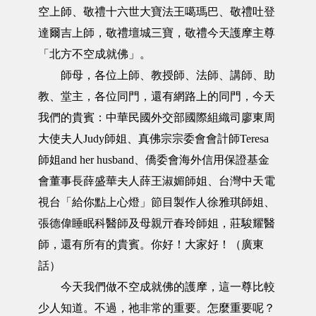
空上師、敬禮十六世大寶法王噶瑪巴、敬禮吐登
達爾吉上師，敬禮壇城三寶，敬禮今天護摩主尊
「北方不空成就佛」。
師母，各位上師、教授師、法師、講師、助
教、堂主，各位同門，還有網路上的同門，今天
我們的貴賓：中華民國外交部國際組織司廖東周
大使夫人Judy師姐、真佛宗宗委會會計師Teresa
師姐and her husband、僑委會海外信用保證基金
會董事長薛盛華夫人薛王淑媚師姐、台灣中天電
視台「給你點上心燈」節目製作人徐雅琪師姐、
張德偉睡眠科醫師及母親亓春玲師姐，莊駿耀醫
師，還有所有的貴賓。你好！大家好！（廣東
話）
今天我們做不空成就佛的護摩，這一尊比較
少人知道。不過，祂非常的重要。怎麼重要呢？