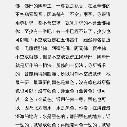
佛，佛部的羯摩主；一尊就是觀音，在蓮華部的
不空羂索觀音，因為都有「不空」兩字。你跟這
兩尊祈求，都不會空求，就算所求的不會全部給
你，至少有一半吧！有一半已經不錯了，少少也
可以啦！不空成就佛在五佛當中，雖然排名是這
樣，毘廬遮那佛、阿彌陀佛、阿閦佛、寶生佛、
不空成就佛，但是不空成就佛主羯摩部，羯摩部
就是所作的一切法，所修的一切法，你所祈求
的，皆能夠得到圓滿，所以叫作不空成就佛。祂
最主要、最重要的顏色是綠色，沒有綠色就穿藍
色也可以；沒有藍色，穿金色（金黃色）也可
以，金色（金黃色）通用任何一尊。黑色也可
以，因為北方屬水，水是黑色。你看，在海裡最
深海的地方，水是黑色的；離開黑色的地方，近
一點的，就變成藍色；再離開藍色一點的，就變