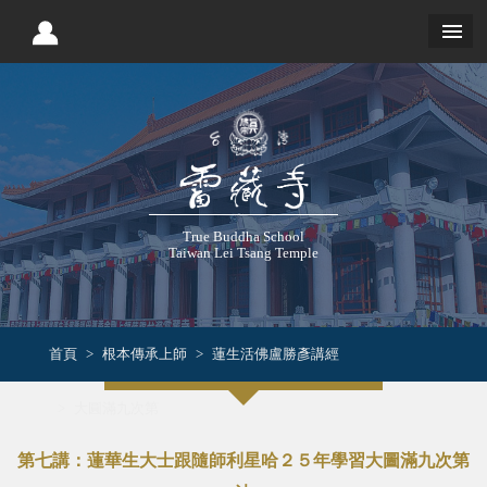
True Buddha School
Taiwan Lei Tsang Temple
首頁
根本傳承上師
蓮生活佛盧勝彥講經
大圓滿九次第
第七講：蓮華生大士跟隨師利星哈２５年學習大圖滿九次第