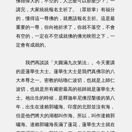
佛很偉大的，不空的，人怎麼可以那麼少？」一
講完，大家統統報名主祈了。（眾鼓掌）有福分
的，懂得這一尊佛的，就應該報名主祈。這是最
重要的一尊，你向祂祈求了，你就不落空，不會
有空的，一定在不空成就佛的佛光映照之下，一
定會有成就的。
我們再談談「大圓滿九次第法」。今天要講
的是蓮華生大士。蓮華生大士是我們真佛宗的八
大本尊之一。密教的咕嚕仁波切，也就是上師仁
波切，也就是所有藏密最高的祖師就是蓮華生大
士。祂出生的時候，是釋迦牟尼佛涅槃後的第八
年，出生在達賴郭嘯海。印度的北部並沒有海，
但是他們將大的湖都叫作海。所以，叫作達賴郭
嘯海。達賴郭嘯海長滿了蓮花，蓮華生大士就在