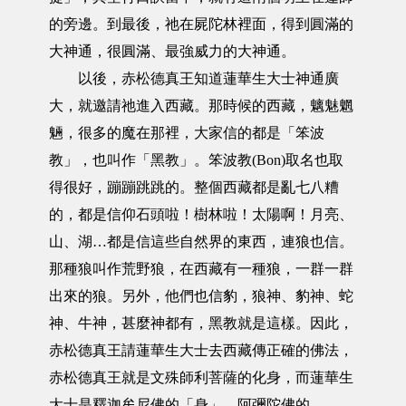
的旁邊。到最後，祂在屍陀林裡面，得到圓滿的
大神通，很圓滿、最強威力的大神通。
以後，赤松德真王知道蓮華生大士神通廣
大，就邀請祂進入西藏。那時候的西藏，魑魅魍
魎，很多的魔在那裡，大家信的都是「笨波
教」，也叫作「黑教」。笨波教(Bon)取名也取
得很好，蹦蹦跳跳的。整個西藏都是亂七八糟
的，都是信仰石頭啦！樹林啦！太陽啊！月亮、
山、湖…都是信這些自然界的東西，連狼也信。
那種狼叫作荒野狼，在西藏有一種狼，一群一群
出來的狼。另外，他們也信豹，狼神、豹神、蛇
神、牛神，甚麼神都有，黑教就是這樣。因此，
赤松德真王請蓮華生大士去西藏傳正確的佛法，
赤松德真王就是文殊師利菩薩的化身，而蓮華生
大士是釋迦牟尼佛的「身」、阿彌陀佛的