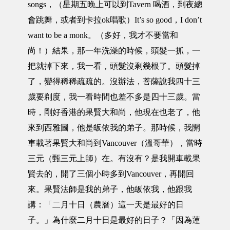
songs，（星期五晚上可以到Tavern 喝酒，到夜總
會跳舞，或者到卡拉ok唱歌）It’s so good，I don’t
want to be a monk。（多好，我才不要當和
尚！）結果，那一年洗澡的時候，頭髮一抓，一
把就掉下來，我一看，頭髮沒剩幾根了。頭髮掉
了，變得稀稀疏疏的。沒辦法，菩薩說我四十三
歲要剃度，我一看時間也差不多是四十三歲。當
時，剛好香港的果賢大和尚，他現在也老了，他
來到西雅圖，他是皈依我的弟子。那時候，我開
車載著果賢大和尚到Vancouver（溫哥華），當時
三元（甄三元上師）在。有沒有？是我開車載果
賢去的，開了三個小時多到Vancouver，再開回
來。果賢法師是我的弟子，他皈依我，他跟我
講：「二月十日（農曆）這一天是最好的日
子。」為什麼二月十日是最好的日子？「因為蓮