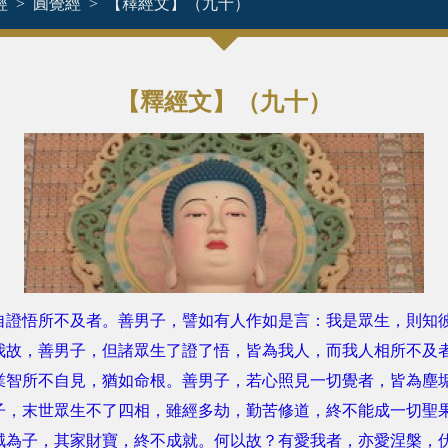
經
圓覺經
【釋經文】（九十）
【釋經文】（九十）
悟所不及者。善男子，譬如有人作如是言：我是眾生，則知彼
我故，善男子，但諸眾生了證了悟，皆為我人，而我人相所不及
業智所不自見，猶如命根。善男子，若心照見一切覺者，皆為塵
子，末世眾生不了四相，雖經多劫，勤苦修道，終不能成一切聖
賊為子，其家財寶，終不成就。何以故？有愛我者，亦愛涅槃，