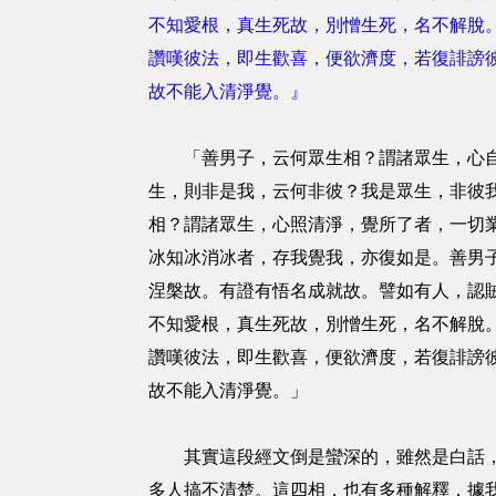
不知愛根，真生死故，別憎生死，名不解脫
讚嘆彼法，即生歡喜，便欲濟度，若復誹謗
故不能入清淨覺。』
「善男子，云何眾生相？謂諸眾生，心自證
生，則非是我，云何非彼？我是眾生，非彼
相？謂諸眾生，心照清淨，覺所了者，一切
冰知冰消冰者，存我覺我，亦復如是。善男
涅槃故。有證有悟名成就故。譬如有人，認
不知愛根，真生死故，別憎生死，名不解脫
讚嘆彼法，即生歡喜，便欲濟度，若復誹謗
故不能入清淨覺。」
其實這段經文倒是蠻深的，雖然是白話，其
多人搞不清楚。這四相，也有多種解釋，據