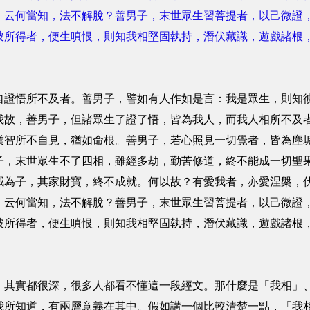
。云何當知，法不解脫？善男子，末世眾生習菩提者，以己微證
彼所得者，便生嗔恨，則知我相堅固執持，潛伏藏識，遊戲諸根
悟所不及者。善男子，譬如有人作如是言：我是眾生，則知彼
我故，善男子，但諸眾生了證了悟，皆為我人，而我人相所不及
業智所不自見，猶如命根。善男子，若心照見一切覺者，皆為塵
子，末世眾生不了四相，雖經多劫，勤苦修道，終不能成一切聖
賊為子，其家財寶，終不成就。何以故？有愛我者，亦愛涅槃，
。云何當知，法不解脫？善男子，末世眾生習菩提者，以己微證
彼所得者，便生嗔恨，則知我相堅固執持，潛伏藏識，遊戲諸根
實都很深，很多人都看不懂這一段經文。那什麼是「我相」、
我所知道，有兩層意義在其中。假如講一個比較清楚一點，「我相