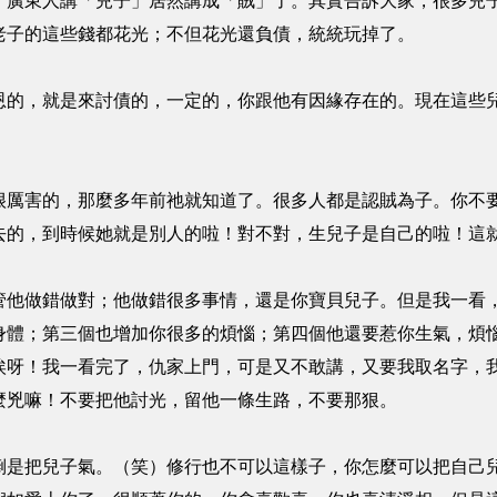
！廣東人講「兒子」居然講成「賊」了。其實告訴大家，很多兒
老子的這些錢都花光；不但花光還負債，統統玩掉了。
，就是來討債的，一定的，你跟他有因緣存在的。現在這些兒
害的，那麼多年前祂就知道了。很多人都是認賊為子。你不要
去的，到時候她就是別人的啦！對不對，生兒子是自己的啦！這
做錯做對；他做錯很多事情，還是你寶貝兒子。但是我一看，
身體；第三個也增加你很多的煩惱；第四個他還要惹你生氣，煩
唉呀！我一看完了，仇家上門，可是又不敢講，又要我取名字，
麼兇嘛！不要把他討光，留他一條生路，不要那狠。
把兒子氣。（笑）修行也不可以這樣子，你怎麼可以把自己兒