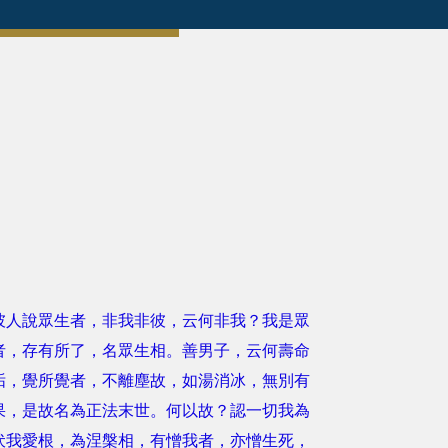
人說眾生者，非我非彼，云何非我？我是眾
者，存有所了，名眾生相。善男子，云何壽命
垢，覺所覺者，不離塵故，如湯消冰，無別有
果，是故名為正法末世。何以故？認一切我為
伏我愛根，為涅槃相，有憎我者，亦憎生死，