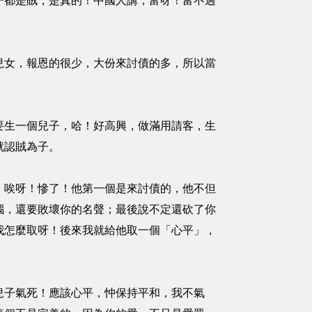
子都是賊，是真的！中國人講，富呀！富不過
女，報恩的很少，大份來討債的多，所以當
生一個兒子，哈！好高興，做滿用請客，生
就認賊為子。
唉呀！慘了！他第一個是來討債的，他不但
惱，還要敗壞你的名聲；最後說不定還砍了你
我怎麼取呀！後來我就給他取一個「心平」，
子氣死！應該心平，忡保持平和，我不氣