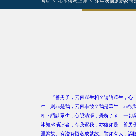
首頁
根本傳承上師
蓮生活佛盧勝彥講
『善男子，云何眾生相？謂諸眾生，心自證
生，則非是我，云何非彼？我是眾生，非彼
相？謂諸眾生，心照清淨，覺所了者，一切
冰知冰消冰者，存我覺我，亦復如是。善男
涅槃故。有證有悟名成就故。譬如有人，認