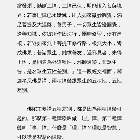
當發煩，勤斷二障，二障已伏，即能悟入菩薩境
界；若事理障已永斷滅，即入如來微妙圓覺，滿
足菩提及大涅槃；善男子，一切眾生皆證圓覺，
逢善知識，依彼所作因法行，爾時修習，便有漸
頓，若遇如來無上菩提正修行路，根無大小，皆
成佛果；若諸眾生，雖求善友，遇邪見者，未得
正悟，是則名為外道種性，邪師過謬，非眾生
咎，是名眾生五性差別。』這一段經文裡面，釋
迦牟尼佛是講，兩種障礙跟眾生的五種性，五性
差別。
佛陀主要講五種差別，都是因為兩種障礙引
起的。那麼第一種障礙叫做「理」障。第二種障
礙叫「事」障。什麼是「理」障？理就是智慧，
可以講是智慧的障礙。