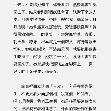
回去，不要讓她知道，你去看啊！然後那書生就
回去了。結果看到那個妖怪拿著一張撕下來的人
皮。那張皮很漂亮：杏眼，櫻桃嘴，鴨蛋臉，柳
月眉啊！她拿起來在那邊玩。旁邊那妖怪啊！長
得黑漆漆的。（師尊笑！）頭髮像雜草。青眼，
朝天鼻，獠牙，根本就是一個羅叉，渾身還發出
怪味。她吱吱叫說：再過幾天啊！就要把那個書
生吃掉了。然後，她跳了一下說，唉呀！書生快
要回來了。她就趕快把那張皮從腳穿上，一穿
好，哇！又變成天仙美女。
聊齋裡面寫這個「人皮」，它是在警告眾
生，不要只看外面那個相。說這個「所知障」
啊！理障啊！我們眾生啊！都是很重要這個表相
的，很容易被表相迷惑了。外面的都粉飾的很漂