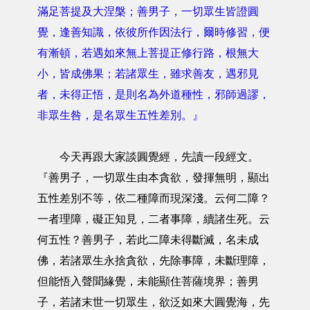
滿足菩提及大涅槃；善男子，一切眾生皆證圓
覺，逢善知識，依彼所作因法行，爾時修習，便
有漸頓，若遇如來無上菩提正修行路，根無大
小，皆成佛果；若諸眾生，雖求善友，遇邪見
者，未得正悟，是則名為外道種性，邪師過謬，
非眾生咎，是名眾生五性差別。』
今天再跟大家談圓覺經，先讀一段經文。
『善男子，一切眾生由本貪欲，發揮無明，顯出
五性差別不等，依二種障而現深淺。云何二障？
一者理障，礙正知見，二者事障，續諸生死。云
何五性？善男子，若此二障未得斷滅，名未成
佛，若諸眾生永捨貪欲，先除事障，未斷理障，
但能悟入聲聞緣覺，未能顯住菩薩境界；善男
子，若諸末世一切眾生，欲泛如來大圓覺海，先