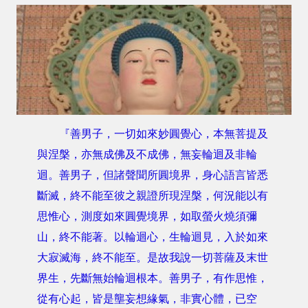
『善男子，一切如來妙圓覺心，本無菩提及
與涅槃，亦無成佛及不成佛，無妄輪迴及非輪
迴。善男子，但諸聲聞所圓境界，身心語言皆悉
斷滅，終不能至彼之親證所現涅槃，何況能以有
思惟心，測度如來圓覺境界，如取螢火燒須彌
山，終不能著。以輪迴心，生輪迴見，入於如來
大寂滅海，終不能至。是故我說一切菩薩及末世
界生，先斷無始輪迴根本。善男子，有作思惟，
從有心起，皆是壟妄想緣氣，非實心體，已空