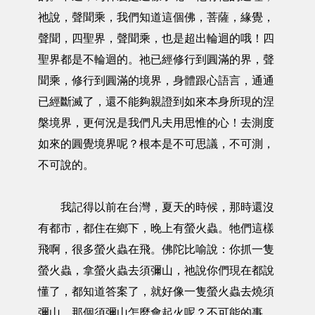
祂說，聲聞乘，我們知道這個佛，菩薩，緣覺，
聲聞，四聖界，聲聞乘，也是超出輪迴的哦！四
聖界都是不輪迴的。祂已經修行到圓滿的界，聲
聞乘，修行到圓滿的境界，身體跟心語言，通通
已經斷滅了，還不能夠親證到如來本身所現的涅
槃境界，更何況是我們凡夫用思惟的心！去測度
如來的圓覺境界呢？根本是不可思議，不可測，
不可說的。
我記得以前在台灣，夏天的時候，那時還沒
有都市，都住在鄉下，晚上有螢火蟲。牠們這樣
飛啊，很多螢火蟲在飛。佛陀比喻說：你抓一隻
螢火蟲，拿螢火蟲去須彌山，祂說你們現在都說
懂了，都知道答案了，就好像一隻螢火蟲去燒須
彌山，那個須彌山怎麼會起火呢？不可能的事，