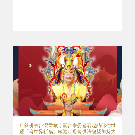
⛩️眞佛宗台灣雷藏寺配合宗委會發起請佛住世
曁「為世界祈福」瑤池金母薈供法會曁加持大