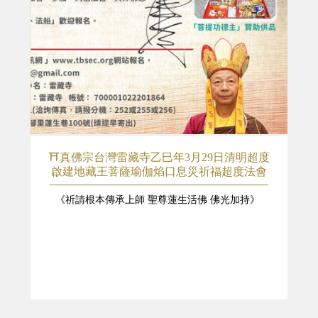
⛩️真佛宗台灣雷藏寺乙巳年3月29日清明超度
啟建地藏王菩薩瑜伽焰口息災祈福超度法會
《祈請根本傳承上師 聖尊蓮生活佛 佛光加持》