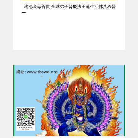
瑤池金母薈供 全球弟子普慶法王蓮生活佛八秩晉
一