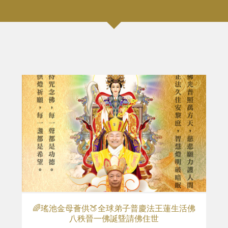
🌈瑤池金母薈供🍑全球弟子普慶法王蓮生活佛
八秩晉一佛誕曁請佛住世