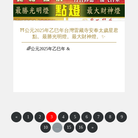
⛩️公元2025年乙巳年台灣雷藏寺安奉太歲星君
點。最勝光明燈。最大財神燈。✨
🌈公元2025年乙巳年 &
«
1
2
3
4
5
6
7
8
9
10
15
16
»
...