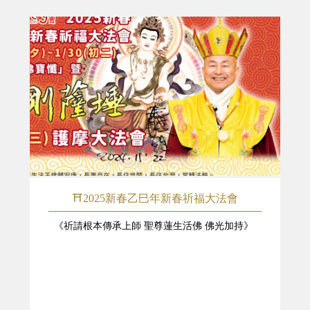
⛩️2025新春乙巳年新春祈福大法會
《祈請根本傳承上師 聖尊蓮生活佛 佛光加持》