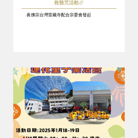
救難咒活動📿
眞佛宗台灣雷藏寺配合宗委會發起