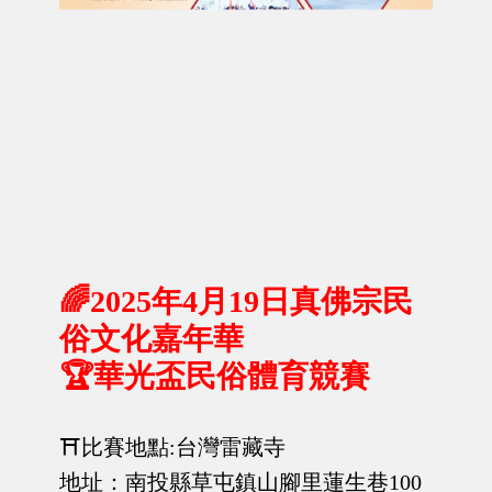
🌈2025年4月19日真佛宗民
俗文化嘉年華
🏆華光盃民俗體育競賽
⛩️比賽地點:台灣雷藏寺
地址：南投縣草屯鎮山腳里蓮生巷100