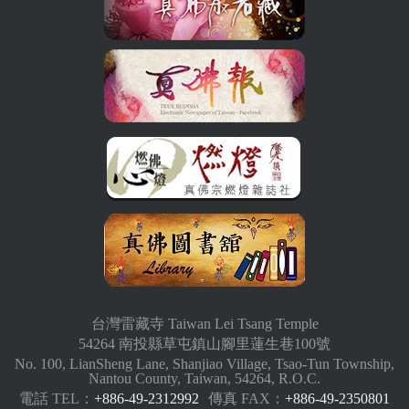
台灣雷藏寺 Taiwan Lei Tsang Temple
54264 南投縣草屯鎮山腳里蓮生巷100號
No. 100, LianSheng Lane, Shanjiao Village, Tsao-Tun Township,
Nantou County, Taiwan, 54264, R.O.C.
電話 TEL：
+886-49-2312992
傳真 FAX：
+886-49-2350801