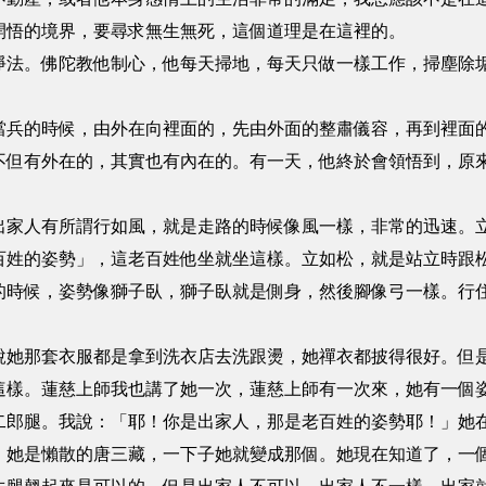
開悟的境界，要尋求無生無死，這個道理是在這裡的。
。佛陀教他制心，他每天掃地，每天只做一樣工作，掃塵除垢
的時候，由外在向裡面的，先由外面的整肅儀容，再到裡面的
不但有外在的，其實也有內在的。有一天，他終於會領悟到，原
人有所謂行如風，就是走路的時候像風一樣，非常的迅速。立
百姓的姿勢」，這老百姓他坐就坐這樣。立如松，就是站立時跟
的時候，姿勢像獅子臥，獅子臥就是側身，然後腳像弓一樣。行
那套衣服都是拿到洗衣店去洗跟燙，她禪衣都披得很好。但是
這樣。蓮慈上師我也講了她一次，蓮慈上師有一次來，她有一個
二郎腿。我說：「耶！你是出家人，那是老百姓的姿勢耶！」她
，她是懶散的唐三藏，一下子她就變成那個。她現在知道了，一