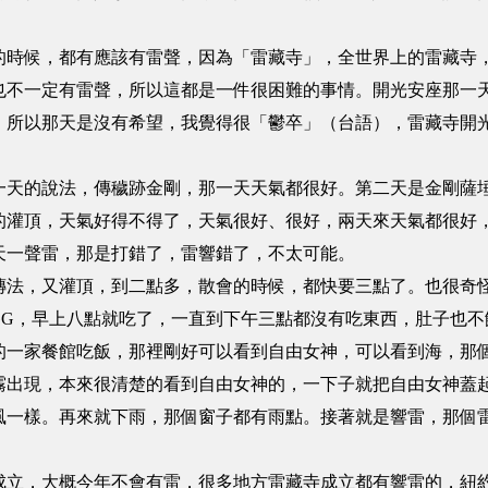
候，都有應該有雷聲，因為「雷藏寺」，全世界上的雷藏寺，
也不一定有雷聲，所以這都是一件很困難的事情。開光安座那一
，所以那天是沒有希望，我覺得很「鬱卒」（台語），雷藏寺開
的說法，傳穢跡金剛，那一天天氣都很好。第二天是金剛薩埵
的灌頂，天氣好得不得了，天氣很好、很好，兩天來天氣都很好
天一聲雷，那是打錯了，雷響錯了，不太可能。
，又灌頂，到二點多，散會的時候，都快要三點了。也很奇怪
 EGG，早上八點就吃了，一直到下午三點都沒有吃東西，肚子也
家餐館吃飯，那裡剛好可以看到自由女神，可以看到海，那個海
霧出現，本來很清楚的看到自由女神的，一下子就把自由女神蓋
風一樣。再來就下雨，那個窗子都有雨點。接著就是響雷，那個
，大概今年不會有雷，很多地方雷藏寺成立都有響雷的，紐約