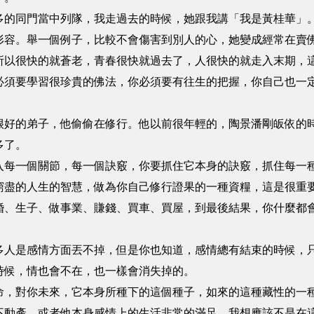
同門當中列隊，我走過去的時候，她跟我講「我是黃桂華」。
形容。舉一個例子，比較不會傷害到別人的心，她變成經常在賣
很快的就蒼老，青春很快就過去了，人很快的就走入末期，這
必須要學習很珍貴的佛法，你必須要有往生的把握，你自己也一
的弟子，他偷偷在修行。他以前很年輕的，陶景潘剛皈依的時
多了。
一個關節，每一個訣竅，你要抓住它本身的訣竅，抓住每一種
窮盡的人生的智慧，做為你自己修行證果的一種資糧，這是很重
生子、做事業、賺錢、買車、買屋，到最後結果，你什麼都會
是感情方面丟不掉，但是你也知道，感情總有結束的時候，只
時候，情也會不在，也一樣會消失掉的。
對你未來，它本身所種下的這個種子，如來的這種藏性的一種
不動產，或者他本身感情上的生活非常的滿足，我想應該不是在