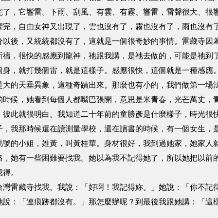
完了，它響雷。下雨、刮風、有雲、有霧、響雷，雷聲很大、很
，自由女神又出現了，雲也沒有了，霧也沒有了，雨也沒有了
分以後，又統統都沒有了，這就是一個很奇妙的事情。雷藏寺因
，很快的感應到龍神，祂跟我講，是祂去做的，可能是祂到了
個身，就打幾個雷，就是這樣子。感應很快，這個就是一種感應
的天垂異象，這種奇蹟出來。那麼也有小的，我們做第一場法
的時候，她看到每個人都嘴巴張開，意思是米青春，光芒萬丈，
，彼此就很明白。我知道二十年前的童勝彥是什麼樣子，時光很
我那時候還在讀測量學校，還在讀書的時候，有一個女生，是
馬號的小姐，姓黃，叫黃桂華。身材很好，我到過她家，她家人
絡，她有一些困難要找我。她以為我不記得她了，所以她把以前
認得。
雷藏寺找我。我說：「好啊！我記得妳。」她說：「你不記得
她說：「連痕跡都沒有。」那怎麼辦呢？到最後我跟她講：「這
」。