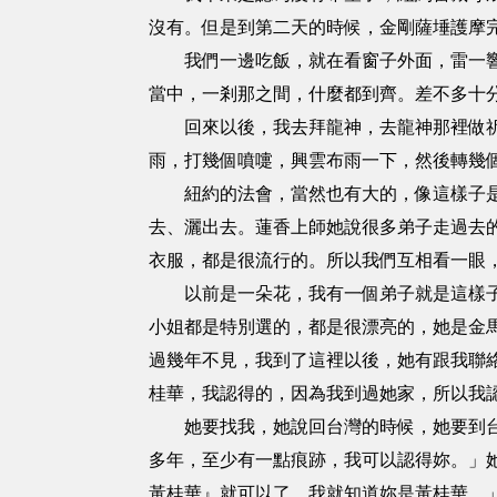
沒有。但是到第二天的時候，金剛薩埵護摩
我們一邊吃飯，就在看窗子外面，雷一響完
當中，一剎那之間，什麼都到齊。差不多十
回來以後，我去拜龍神，去龍神那裡做祈禱
雨，打幾個噴嚏，興雲布雨一下，然後轉幾
紐約的法會，當然也有大的，像這樣子是大
去、灑出去。蓮香上師她說很多弟子走過去
衣服，都是很流行的。所以我們互相看一眼
以前是一朵花，我有一個弟子就是這樣子，
小姐都是特別選的，都是很漂亮的，她是金
過幾年不見，我到了這裡以後，她有跟我聯
桂華，我認得的，因為我到過她家，所以我
她要找我，她說回台灣的時候，她要到台灣
多年，至少有一點痕跡，我可以認得妳。」
黃桂華』就可以了，我就知道妳是黃桂華。