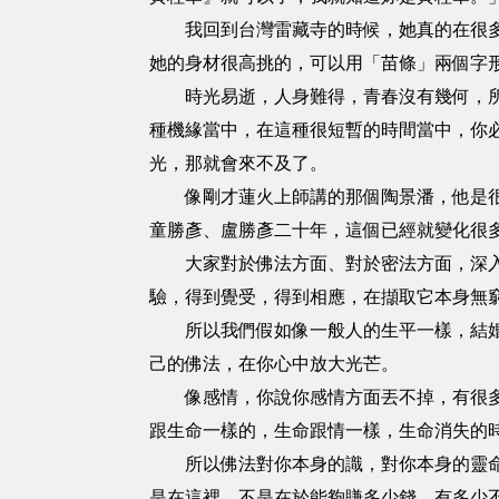
我回到台灣雷藏寺的時候，她真的在很多的
她的身材很高挑的，可以用「苗條」兩個字
時光易逝，人身難得，青春沒有幾何，所以
種機緣當中，在這種很短暫的時間當中，你
光，那就會來不及了。
像剛才蓮火上師講的那個陶景潘，他是很好
童勝彥、盧勝彥二十年，這個已經就變化很
大家對於佛法方面、對於密法方面，深入每
驗，得到覺受，得到相應，在擷取它本身無
所以我們假如像一般人的生平一樣，結婚、
己的佛法，在你心中放大光芒。
像感情，你說你感情方面丟不掉，有很多人
跟生命一樣的，生命跟情一樣，生命消失的
所以佛法對你本身的識，對你本身的靈命，
是在這裡，不是在於能夠賺多少錢，有多少