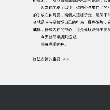
起腿來，一般老百姓腿翹起來是可以的，女
因為你坐穩了以後，你內心會求自己的莊嚴
的手放在你肩膀，兩個人這樣子走，這個不
者就是時時要警惕自己的行為，掃塵除垢，
戒律，變成內在的戒心，這是蓮欣法師主要
今天就簡單講到這裡。
嗡嘛呢唄咪吽。
修法次第的重要 ‧202‧