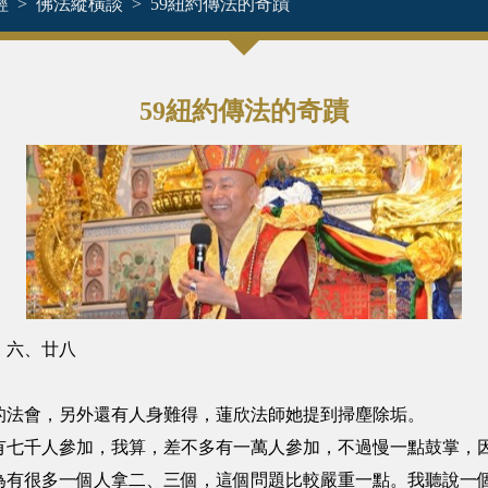
經
佛法縱橫談
59紐約傳法的奇蹟
59紐約傳法的奇蹟
六、廿八
法會，另外還有人身難得，蓮欣法師她提到掃塵除垢。
千人參加，我算，差不多有一萬人參加，不過慢一點鼓掌，因
為有很多一個人拿二、三個，這個問題比較嚴重一點。我聽說一