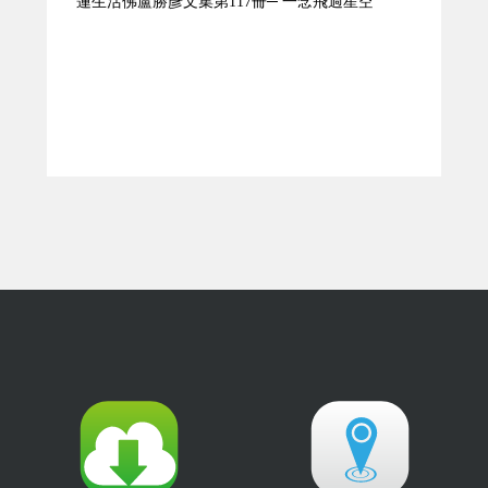
蓮生活佛盧勝彥文集第117冊─ 一念飛過星空