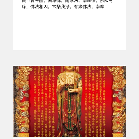
觀世音菩薩。南摩佛。南摩法。南摩僧。佛國有
緣。佛法相因。常樂我淨。有緣佛法。南摩