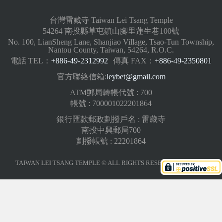
台灣雷藏寺 Taiwan Lei Tsang Temple
54264 南投縣草屯鎮山腳里蓮生巷100號
No. 100, LianSheng Lane, Shanjiao Village, Tsao-Tun Township,
Nantou County, Taiwan, 54264, R.O.C.
電話 TEL：
+886-49-2312992
傳真 FAX：
+886-49-2350801
官方聯絡信箱:
leybet@gmail.com
ATM郵局轉帳代號 : 700
帳號 : 700001022201864
銀行匯款郵政劃撥戶名 : 雷藏寺
南投中興郵局700
劃撥帳號 : 22201864
TAIWAN LEI TSANG TEMPLE © ALL RIGHTS RESERVED.
版權聲明