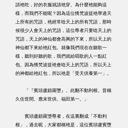
請衪吃，好的衣服就請衪穿。為什麼衪能夠這
樣，而我們不能呢？因為這位憍梵波提衪學過天
上所有的咒語，衪經常唸天上的所有咒語，那時
候很少人會天上的咒語，這位尊者只要唸天上的
咒語，天上的神仙都會高興的下來，所以天上的
神仙都下來給衪紅包。就像我們現在在聽歌一
樣，聽到好聽的歌，我們就給唱歌的人一點紅
包。因為憍梵波提衪會唸天上的咒語，所以天上
的神都給衪紅包，所以衪是「受天供養第一」。
「『賓頭盧頗羅墮』。此翻不動利根。昔稱
久住世間。應末世供。福田第一。」
賓頭盧頗羅墯尊者，在這裏翻成「不動利
根」，過去昵，大家都稱衪是，這位賓頭盧賓墮