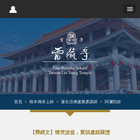
True Buddha School
Taiwan Lei Tsang Temple
首頁
根本傳承上師
蓮生活佛盧勝彥講經
阿彌陀經
【釋經文】憍梵波提，賓頭盧頗羅墯