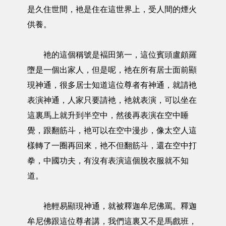
是久住世間，衪是住在這世界上，受人間的煙火
供養。
衪的這個稱號是褔田第一，這位賓頭盧頗羅
墮是一個出家人，但是呢，衪在所有居士面前顯
現神通，很多居士知道這位尊者有神通，就請衪
表演神通，人家只要請衪，衪就表演，可以坐在
這裏馬上就升到半空中，然後再表演在空中睡
覺，跟翻筋斗，衪可以在空中漫步，像太空人這
樣轉了一圈再回來，衪不但翻筋斗，還在空中打
拳，中國功夫，有沒有表演這個脫衣服就不知
道。
衪輕易顯現神通，就被釋迦牟尼佛罵。釋迦
牟尼佛跟這位尊者講，我們這裏又不是馬戲班，