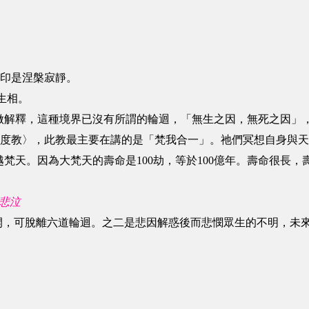
一印是涅槃寂靜。
生相。
做解釋，這種境界已沒有所謂的輪迴，「無生之因，無死之因」
度教〉，此教最主要在講的是「梵我合一」。祂們冥想自身與天合一
梵天。因為大梵天的壽命是100劫，等於100億年。壽命很長，
悲泣
開，可脫離六道輪迴。之二是悲因解惑後而悲憫眾生的不明，未