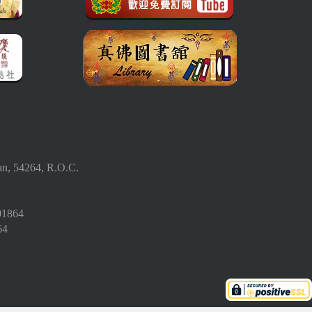
an, 54264, R.O.C.
01864
64