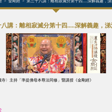
經
金剛經
第三十八講：離相寂滅分第十四.....深解義趣，
八講：離相寂滅分第十四.....深解義趣，
圖雷藏寺〉主持「準提佛母本尊法同修」暨講授《金剛經》
泣