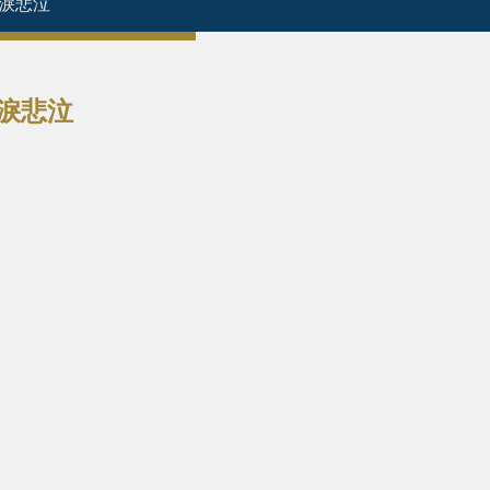
涕淚悲泣
涕淚悲泣