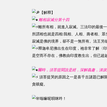
【解釋】
離相寂滅分第十四
離所有相，就進入寂滅。三法印的最後
所謂相也就是四相:我相、人相、壽者相、眾
寂滅是佛的境界，卻不是一無所有。法王另
釋迦牟尼佛出生在印度，祂非常了解〈印
是空而不存在，佛教由印度教生出，但已超越
爾時，須菩提聞說是經，深解義趣，涕淚
須菩提哭的原因之一是喜千古謎題已解
貪嗔癡。
嗡嘛呢唄咪吽！