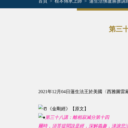
首頁
根本傳承上師
蓮生活佛盧勝彥講
第三十
2021年12月04日蓮生法王於美國〈西雅
《金剛經》【原文】
第三十八講：
離相寂滅分第十四
爾時，須菩提聞說是經，深解義趣，涕淚悲