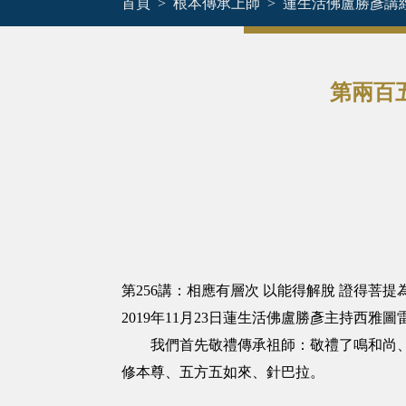
首頁
根本傳承上師
蓮生活佛盧勝彥講
第兩百
第256講：相應有層次 以能得解脫 證得菩提
2019年11月23日蓮生活佛盧勝彥主持西
我們首先敬禮傳承祖師：敬禮了鳴和尚、敬
修本尊、五方五如來、針巴拉。