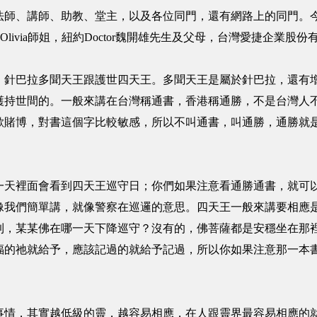
、講師、助教、堂主，以及各位同門，還有網路上的同門。今
Dr. Olivia師姐，紐約Doctor魏開雄先生及父母，台灣愛捷企
巴拉多聞天王跟護世四天王。多聞天王是屬於針巴拉，還有增
護持世間的。一般來講在台灣稱通書，香港稱通勝，不是台灣人
歡賭博，對書這個字比較敏感，所以不叫通書，叫通勝，通勝就
裡面會看到四天王巡守日；你們如果注意看通勝通書，就可以
像我們簡單講，就像警察在巡邏的意思。四天王一般來講要相應
到，某某佛在哪一天下降巡守？沒有的，佛菩薩都是安穩坐在那
福的祂就給予，應該記過的就給予記過，所以你如果注意那一本
，其實越低級的靈，越容易相應，在人跟靈界最容易相應的就是鬼