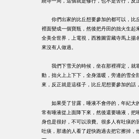
繞寺一周，這個就是修行，也不是苦行，反
你們出家的比丘想要參加的都可以，比丘尼
裡面變成一個寶瓶，然後把丹田的拙火生起
全美全世界，上電視，西雅圖雷藏寺馬上揚
來沒有人做過。
我們下雪天的時候，坐在那裡禪定，就靠著
動，拙火上上下下，全身溫暖，旁邊的雪全
來，反正就是這樣子，比丘尼想要參加的話
如果受了甘露，唾液不會停的，年紀大的人
常有唾液從上面降下來，然後還要嚥液，把
身也是很好，不可以浪費。很多人有吐痰的
吐痰，那邊的人看了趕快跑過去把它擦掉，