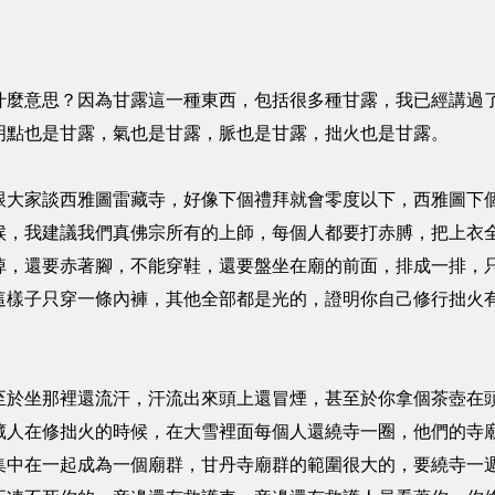
意思？因為甘露這一種東西，包括很多種甘露，我已經講過了
明點也是甘露，氣也是甘露，脈也是甘露，拙火也是甘露。
家談西雅圖雷藏寺，好像下個禮拜就會零度以下，西雅圖下個
候，我建議我們真佛宗所有的上師，每個人都要打赤膊，把上衣
掉，還要赤著腳，不能穿鞋，還要盤坐在廟的前面，排成一排，
這樣子只穿一條內褲，其他全部都是光的，證明你自己修行拙火
坐那裡還流汗，汗流出來頭上還冒煙，甚至於你拿個茶壺在頭
藏人在修拙火的時候，在大雪裡面每個人還繞寺一圈，他們的寺
集中在一起成為一個廟群，甘丹寺廟群的範圍很大的，要繞寺一