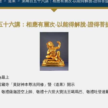
經
道果
第兩百五十六講：相應有層次-以能得解脫-證得菩
五十六講：相應有層次-以能得解脫-證得菩
為最上
雅圖雷藏寺「黃財神本尊法同修」暨《道果》開示
禮薩迦證空上師、敬禮十六世大寶法王噶瑪巴、敬禮吐登達爾