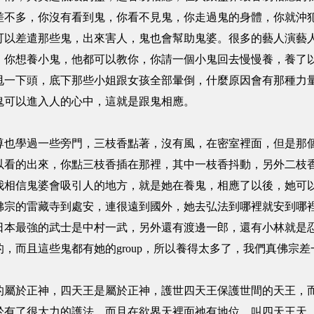
差不多，你沒有看到鬼，你看不見鬼，你走過鬼的身體，你就沖
以差遣那些鬼，出來害人，鬼也會幫助鬼婆。很多的藝人演藝人員，
，你想養小鬼，他都可以教你，你請一個小鬼回去慢慢養，養了
甩一下頭，底下那些小姐跟女孩全部暈倒，什麼原因會有那種力
鬼可以進入人的心中，這就是跟鬼相應。
學過一些旁門，三枝香點著，沒有風，在密室裡面，但是那個
以看的出來，你點三枝香插在那裡，其中一枝香抖動，另外二枝
我相信鬼婆會吸引人的地方，就是她在養鬼，相應了以後，她可
佛宗的雷藏寺到處安，連很遠到國外，她去弘法到哪裡就安到哪
日本最強的武士是中村一武，另外還有渡邊一郎，還有小林就是
，而且這些鬼都有她的group，所以養得太多了，我們真佛宗
於正神，四天王是屬於正神，護世四天王保護世間的天王，而
於有了很大力的護法。而且在欲界天裡面祂有地位，叫四天王天