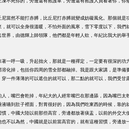
正凍不死你的，旁邊還有救護車，旁邊還有救護人員看著你，你
當然不能打赤膊，比丘尼打赤膊就變成妨礙風化。那個就是功
來，就可以全身很溫暖，不怕外面的風寒，雪下零度以下，我們
名世界，由德輝上師領隊，他們都是年輕人欸，年紀比我大的舉
一呼一吸，升起拙火，那就是一種禪定，一定要有很深的功力
部溶化掉，包括你四周的雪全部都融掉。我是跟大家講，是準備
，穿一件薄薄的可以遮住的就可以，那二點的就可以，我們受甘
，嘴巴會乾掉，年紀大的人經常嘴巴在那邊舔，因為嘴巴太乾
唾液嚥到肚子裡面，對胃很好的，因為我們吃東西的時候，靠的
習慣，中國大陸以前那些高官，旁邊都放著痰盂，以前的外交大
他也不以為然，中國就是以前當高官的，就有這種習慣，旁邊放