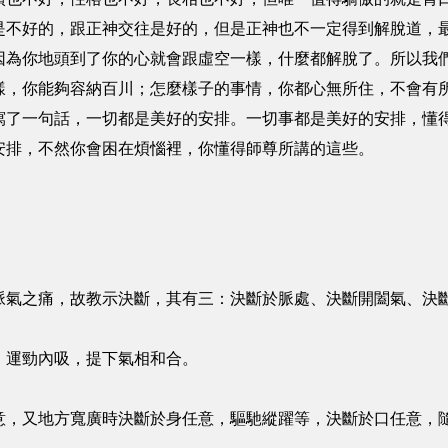
是不好的，跟正神交往是好的，但是正神也不一定得到解脫道，
因為你地頭到了你的心就會跟虛空一樣，什麼都解脫了。所以我
樣，你能夠容納百川；怎麼樣子的事情，你都心無所住，不會有
寫了一句話，一切都是美好的安排。一切事都是美好的安排，懂
安排，不然你會困在煩惱裡，你懂得師尊所講的這些。
脈氣之痛，故教示決斷，其有三：決斷於脈處、決斷開闔氣、決
，運勁內吸，提下氣相和合。
意，又地方寬廣時決斷於身任意，驅馳縱躍等，決斷於口任意，