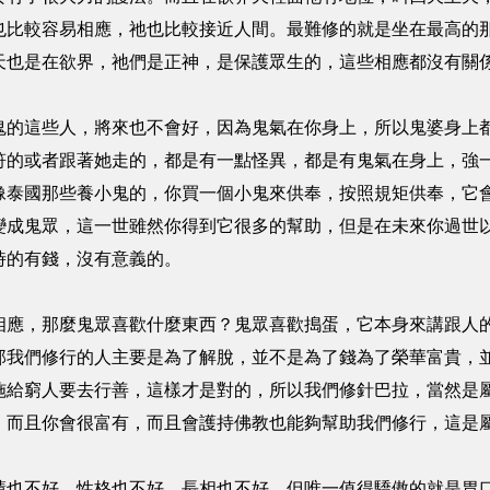
也比較容易相應，祂也比較接近人間。最難修的就是坐在最高的
天也是在欲界，祂們是正神，是保護眾生的，這些相應都沒有關
這些人，將來也不會好，因為鬼氣在你身上，所以鬼婆身上都
符的或者跟著她走的，都是有一點怪異，都是有鬼氣在身上，強
像泰國那些養小鬼的，你買一個小鬼來供奉，按照規矩供奉，它
變成鬼眾，這一世雖然你得到它很多的幫助，但是在未來你過世
時的有錢，沒有意義的。
，那麼鬼眾喜歡什麼東西？鬼眾喜歡搗蛋，它本身來講跟人的
那我們修行的人主要是為了解脫，並不是為了錢為了榮華富貴，
施給窮人要去行善，這樣才是對的，所以我們修針巴拉，當然是
，而且你會很富有，而且會護持佛教也能夠幫助我們修行，這是
不好，性格也不好，長相也不好，但唯一值得驕傲的就是胃口