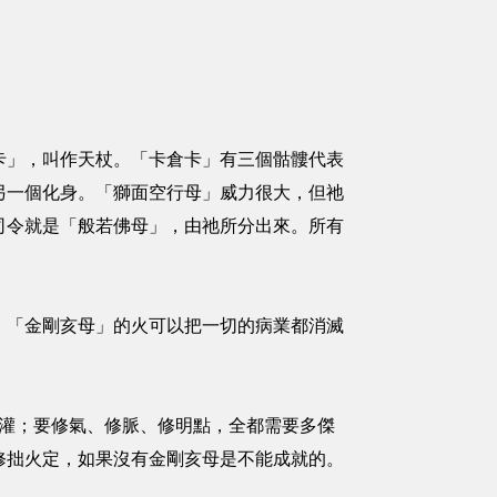
卡」，叫作天杖。「卡倉卡」有三個骷髏代表
另一個化身。「獅面空行母」威力很大，但祂
司令就是「般若佛母」，由祂所分出來。所有
，「金剛亥母」的火可以把一切的病業都消滅
二灌；要修氣、修脈、修明點，全都需要多傑
修拙火定，如果沒有金剛亥母是不能成就的。