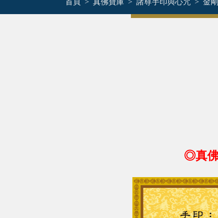
首頁
真佛寶庫
諸尊手印與心咒
金
◎真佛