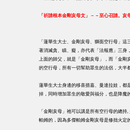
「祈請根本金剛亥母文」－－至心召請。亥
「蓮華生大士、金剛亥母、獅面空行母」這
著消滅貪、瞋、癡，亦代表「法報應」三身
上面的師父，就是「金剛亥母」，而「金剛
的空行母，所有一切幫助眾生的法侶，大半
蓮華生大士身邊的移喜措嘉、曼達拉娃，都
掉，同時增加眾生的敬愛與福分，也是降魔
「金剛亥母」祂可以講是所有空行母的總持,
帕姆的，因為多傑帕姆金剛亥母是修拙火定