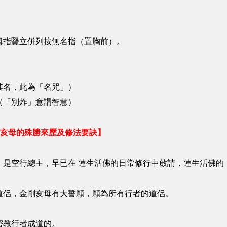
拇指豎立併列按無名指（置胸前）。
其名，此為「名咒」）
（「別炸」意謂智慧）
剛亥母的殊勝來歷及修法要訣】
，是空行總主，早已在 蓮生活佛的日常修行中啟請，蓮生活佛的
道侶，金剛亥母有大誓願，願為所有行者的道侶。
密教行者成道的。