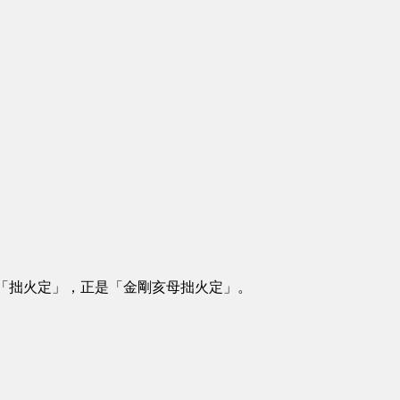
「拙火定」，正是「金剛亥母拙火定」。