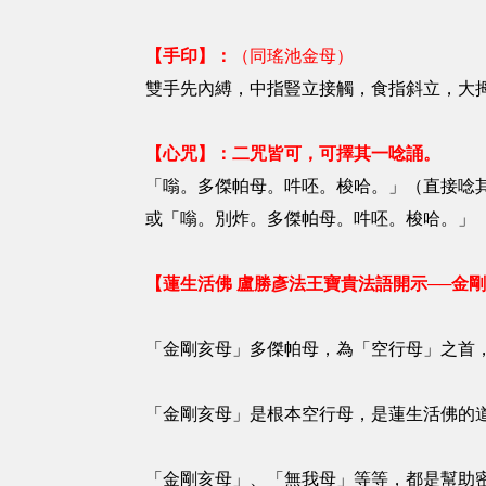
【手印】：
（同瑤池金母）
雙手先內縛，中指豎立接觸，食指斜立，大
【心咒】：二咒皆可，可擇其一唸誦。
「嗡。多傑帕母。吽呸。梭哈。」（直接唸
或「嗡。別炸。多傑帕母。吽呸。梭哈。」
【蓮生活佛 盧勝彥法王寶貴法語開示──金
「金剛亥母」多傑帕母，為「空行母」之首
「金剛亥母」是根本空行母，是蓮生活佛的
「金剛亥母」、「無我母」等等，都是幫助