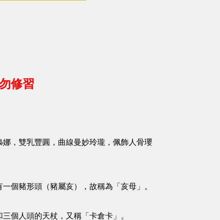
請勿修習
嬝娜，雙乳豐圓，曲線曼妙玲瓏，佩飾人骨瓔
有一個豬形頭（豬屬亥），故稱為「亥母」。
和三個人頭的天杖，又稱「卡倉卡」。