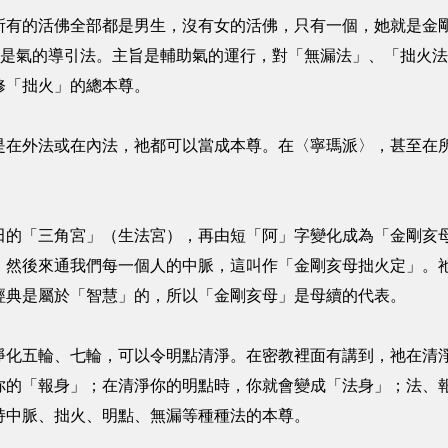
所有的活佛全部都是男生，沒有女的活佛，只有一個，她就是金
，是氣的導引法。主旨是輔助氣的運行，對「無漏法」、「拙火
修「拙火」的總本尊。
是在外法或在內法，祂都可以當成本尊。在〈寧瑪派〉，甚至在
田的「三角宮」（生法宮），再由短「阿」字變化成為「金剛亥
，然後來通我們每一個人的中脈，這叫作「金剛亥母拙火定」。
經典是屬於「智慧」的，所以「金剛亥母」是母續的代表。
淨化五輪、七輪，可以令明點清淨。在密教裡面有講到，祂在清
你的「報身」；在清淨你的明點時，你就會變成「法身」；法、
持中脈、拙火、明點、無漏等種種法的本尊。