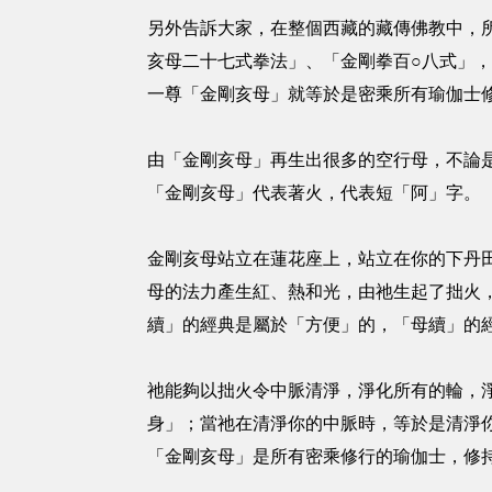
另外告訴大家，在整個西藏的藏傳佛教中，
亥母二十七式拳法」、「金剛拳百○八式」
一尊「金剛亥母」就等於是密乘所有瑜伽士
由「金剛亥母」再生出很多的空行母，不論
「金剛亥母」代表著火，代表短「阿」字。
金剛亥母站立在蓮花座上，站立在你的下丹
母的法力產生紅、熱和光，由祂生起了拙火
續」的經典是屬於「方便」的，「母續」的
祂能夠以拙火令中脈清淨，淨化所有的輪，
身」；當祂在清淨你的中脈時，等於是清淨
「金剛亥母」是所有密乘修行的瑜伽士，修