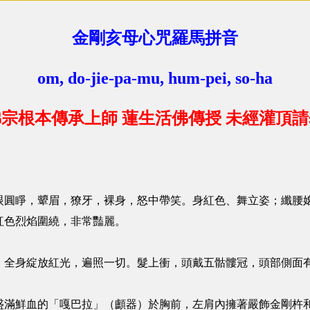
金剛亥母心咒羅馬拼音
om, do-jie-pa-mu, hum-pei, so-ha
宗根本傳承上師 蓮生活佛傳授 未經灌頂
眼圓睜，顰眉，獠牙，裸身，怒中帶笑。身紅色、舞立姿；纖腰
紅色烈焰圍繞，非常豔麗。
，全身綻放紅光，遍照一切。髮上衝，頭戴五骷髏冠，頭部側面
盛滿鮮血的「嘎巴拉」（顱器）於胸前，左肩內擁著嚴飾金剛杵