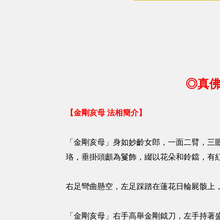
◎真佛
【金剛亥母 法相簡介】
「金剛亥母」身如妙齡女郎，一面二臂，三
珞，垂掛頭顱為鬘飾，綴以花朵和鈴鐺，有
右足彎曲懸空，左足踩踏在蓮花日輪屍骸上
「金剛亥母」右手高舉金剛鉞刀，左手持著