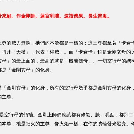
母來顧。作金剛師。蓮宮乳哺。速證佛果。長生普度。
三尊的威力無窮，祂們的本源都是一樣的；這三尊都拿著「卡倉
，持此「天杖」，代表「權威」。而「卡倉卡」也是金剛亥母的
亥母」的最上面的，最高的就是「般若佛母」。一切空行母的總
都是「金剛亥母」的化身。
是「金剛亥母」的化身，所有的空行母幾乎都是金剛亥母的化身
的主尊。
 是空行母的領袖。金剛上師們應該都有修氣、脈、明點，都到
的本尊，祂是拙火的主尊，像火焰一樣，在你的臍輪發光發亮。