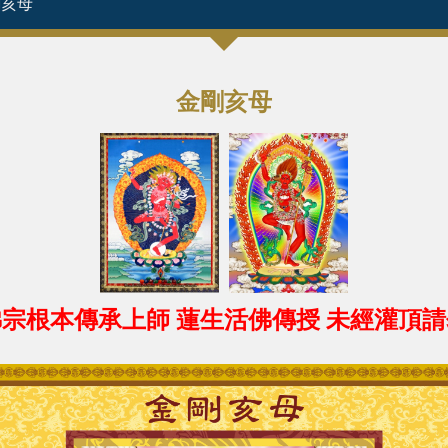
剛亥母
金剛亥母
宗根本傳承上師 蓮生活佛傳授 未經灌頂