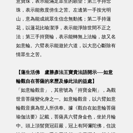
意寶珠，表示能滿足眾生的願望；第三手持念
珠，表示能救度傍生之苦。左邊第一手按光明
山，意為能成就眾生信念無動搖；第二手持蓮
花，以蓮花比喻潔淨，表示能淨除世間不正之
法；第三手持寶輪，表示能轉無上法輪，故又名
如意輪。六臂表示能遊於六道，以大悲心斷除有
情眾生之苦。
【蓮生活佛 盧勝彥法王寶貴法語開示──如意
輪觀自在菩薩的來歷及修此法的益處】
「如意輪觀音」，其密號為「持寶金剛」，為觀
世音菩薩變化身之一。如意輪觀音，以六臂如意
輪觀音廣為世人所供奉。據《觀自在如意輪菩薩
瑜伽法要》記載，菩薩具六臂身金色，坐於月輪
中。頭上頂髻寶冠莊嚴，冠上有阿彌陀佛，住說