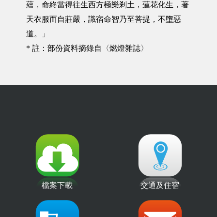
蘊，命終當得往生西方極樂剎土，蓮花化生，著
天衣服而自莊嚴，識宿命智乃至菩提，不墮惡
道。」
* 註：部份資料摘錄自〈燃燈雜誌〉
檔案下載
交通及住宿