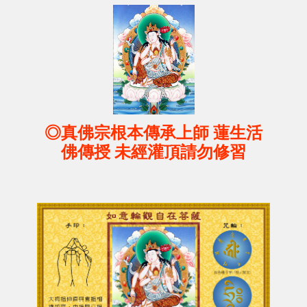
◎真佛宗根本傳承上師 蓮生活
佛傳授 未經灌頂請勿修習