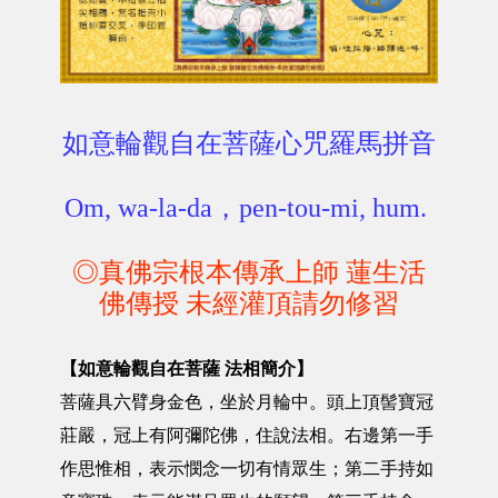
如意輪觀自在菩薩心咒羅馬拼音
Om, wa-la-da，pen-tou-mi, hum.
◎真佛宗根本傳承上師 蓮生活
佛傳授 未經灌頂請勿修習
【如意輪觀自在菩薩 法相簡介】
菩薩具六臂身金色，坐於月輪中。頭上頂髻寶冠
莊嚴，冠上有阿彌陀佛，住說法相。右邊第一手
作思惟相，表示憫念一切有情眾生；第二手持如