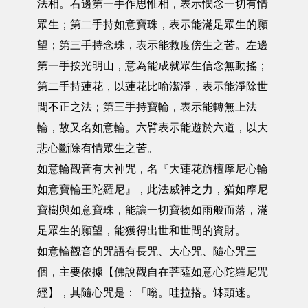
法相。右邊第一手作思惟相，表示憫念一切有情
眾生；第二手持如意寶珠，表示能滿足眾生的願
望；第三手持念珠，表示能救度傍生之苦。左邊
第一手按光明山，意為能成就眾生信念無動搖；
第二手持蓮花，以蓮花比喻潔淨，表示能淨除世
間不正之法；第三手持寶輪，表示能轉無上法
輪，故又名如意輪。六臂表示能遊於六道，以大
悲心斷除有情眾生之苦。
如意輪觀音有大神咒，名『大蓮花旃檀摩尼心輪
如意寶輪王陀羅尼』，此法威神之力，猶如摩尼
寶樹與如意寶珠，能讓一切寶物如雨般而落，滿
足眾生的願望，能獲得出世和世間的資財。
如意輪觀音的咒語有長咒、大心咒、隨心咒三
個，主要依據【佛說觀自在菩薩如意心陀羅尼咒
經】，其隨心咒是：「嗡。哇拉搭。缽頭迷。