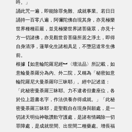
吽。」
誦此咒一遍，即能除罪免難、成就事業。若日日
誦持一百零八遍，阿彌陀佛自現其身，亦見極樂
世界種種莊嚴，並見極樂世界諸菩薩眾，亦見十
方一切諸佛，亦見觀世音菩薩所居之淨土，即得
自身清淨，蓮華化生諸相具足，不墮惡道常生佛
前。
根據【如意輪陀羅尼經︼〈壇法品〉所記載，如
意輪曼荼羅分為內、外二院，又稱為「秘密如意
輪陀羅尼大曼荼羅印三昧耶」。經中記述道：
「此秘密曼荼羅三昧耶。力不逮者但畫座位，各
於位上題書名字，作法供養亦得成就。」「此秘
密曼荼羅三昧耶，是聖觀自在現身與願處，是一
切諸天明仙神敬讚歎守護處，是諸有情蠲除一切
罪障處，是成就世間、出世間二種藥處。增長福