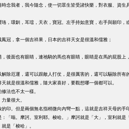
隨時念我者，我今隨念，使一切眾生皆受諸快樂，對衣服、資生
瓔珞，環釧，耳璫，天衣，寶冠。左手持如意寶，右手與願印，
戴鳳冠，拿一個吉祥果，日本的吉祥天女是很溫和儒雅；
睛，後面也有眼睛，連祂騎的馬也有眼睛，眼睛是在馬的屁股上
以解除厄運，還可以跟敵人打仗，是很厲害的，還可以驅除所有
祥天就是很溫和儒雅，隨大家喜好，要觀想哪一個都可以。
的修法也不太一樣。
，力量很大。
放的印。但是兩個無名指稍微向內彎一點，這就是吉祥天母的手
是：「嗡。摩訶。室利耶。梭哈。」摩訶就是「大」，室利就是
，就是「梭哈」。