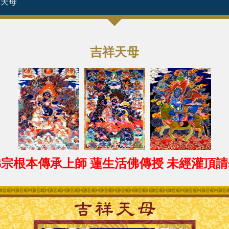
祥天母
吉祥天母
宗根本傳承上師 蓮生活佛傳授 未經灌頂