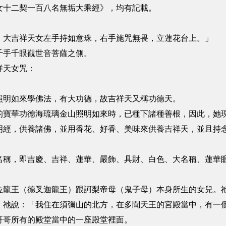
女十二契一百八名無垢大乘經》，均有記載。
。大吉祥天女左手持如意珠，右手施咒無畏，立蓮花台上。」
千手千眼觀世音菩薩之側。
祥天女咒：
照明如來學佛法，有大功德，故吉祥天又稱功德天。
的寶華功德海琉璃金山照明如來時，已種下諸種善根，因此，她
明經，供養諸佛，並用香花、好香、美味來供養吉祥天，並且持
名稱，即吉慶、吉祥、蓮華、嚴飾、具財、白色、大名稱、蓮華
位龍王（德叉迦龍王）跟訶梨帝母（鬼子母）本身所生的女兒。
」祂說：「我住在須彌山的北方，在多聞天王的宮殿當中，有一
哥哥所有的殿堂當中的一座殿堂裡面。