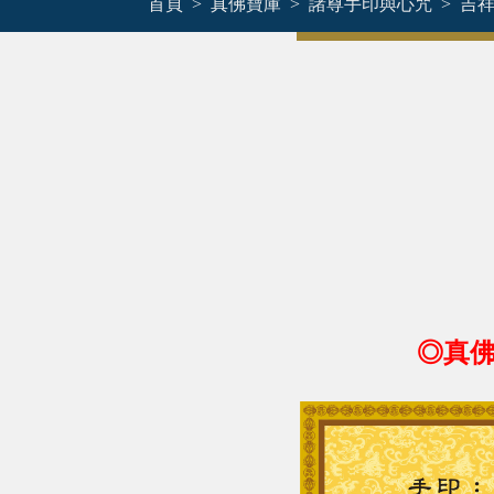
首頁
真佛寶庫
諸尊手印與心咒
吉
◎真佛