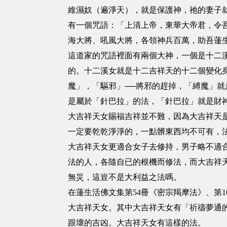
維濕奴（遍淨天），就是保護神，祂的妻子
有一個咒語：「上清上帝，東華大帝君，令
海大將、吼風大將，各領神兵百萬，助吾蓮
這道家的咒語裡面有兩個大神，一個是十二
的。十二溪女就是十二吉祥天的十二個變化
魔」，「驅邪」──將邪的趕掉，「縛魔」
是屬於「針巴拉」的法，「針巴拉」就是財
大吉祥天女賜福吉祥並不難，因為大吉祥天
一定要乾乾淨淨的，一點髒東西均不可有，
大吉祥天女更適合女子去修持，男子略不適
法的人，各隨自已的根機而修法，而大吉祥
無災，這豈不是大利益之法嗎。
在蓮生活佛文集第54冊《密宗羯摩法》、第1
大吉祥天女。其中大吉祥天女有「祈禱夢通
跟壞的吉凶。大吉祥天女有這樣的法。