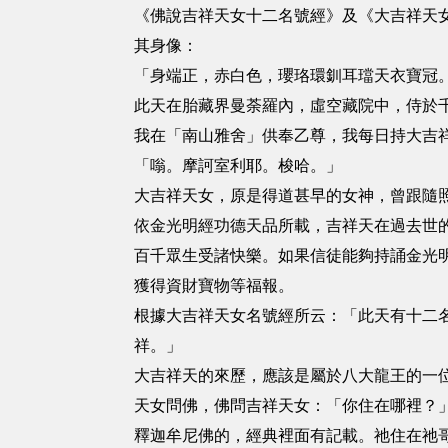
《佛說吉祥天女十二名號經》及《大吉祥天
其身像：
「身端正，赤白色，瓔珞環釧耳璫天衣寶冠
此天在胎藏界曼荼羅內，虛空藏院中，侍於
我在「南山雅舍」供奉乙尊，我每日持大吉
「嗡。摩訶室利耶。梭哈。」
大吉祥天女，原是得道甚早的女神，曾跟隨
依金光明經功德天品所載，吉祥天在過去世
百千眾生受諸快樂。如果信徒能夠持誦金光
獲得資財寶物等福報。
根據大吉祥天女名號經所云：「此天有十二
祥。」
大吉祥天的來歷，應該是屬於八大龍王的一
天女問佛，佛問吉祥天女：「你住在哪裡？
釋迦牟尼佛的，經典裡面有記載。祂住在祂