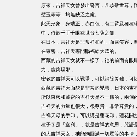
原來，吉祥天女曾發出誓言，凡恭敬世尊，
璧玉等等，均無缺乏之慮。
此天形象，身端正，赤白色，有二臂及種種
中，侍於千手千眼觀世音菩薩之側。
在日本，吉祥天是非常祥和的，面露笑容，
在東密，吉祥天專門賜福給大眾的。
西藏的吉祥天女就不一樣了，祂的前面有眼
力，能夠驅邪，
密教的吉祥天可以戰爭，可以消除災難，可
西藏的吉祥天面貌是非常的兇惡，日本的吉
所以東密和藏密的吉祥天是不一樣的，兩個
吉祥天的力量也很大，很尊貴，非常尊貴的
吉祥天母的手印，可以講是蓮花印，蓮花開
種子字是「室利」，就是吉祥的意思，咒語
的大吉祥天女，祂能夠圓滿一切眾等的事情