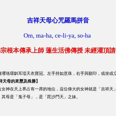
吉祥天母心咒羅馬拼音
Om, ma-ha, ce-li-ya, so-ha
宗根本傳承上師 蓮生活佛傳授 未經灌頂
種瓔珞環釧耳璫天衣寶冠。左手持如意珠，右手與願印，或坐或
祥天母的來歷及殊勝】
位女神在天上界占有一席的地位，這位偉大的女神就是「吉祥天
，其母是「鬼子母」，是「毘沙門天」之妹。