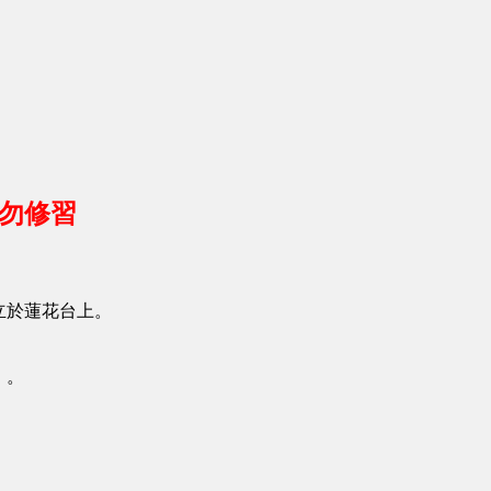
請勿修習
立於蓮花台上。
」。