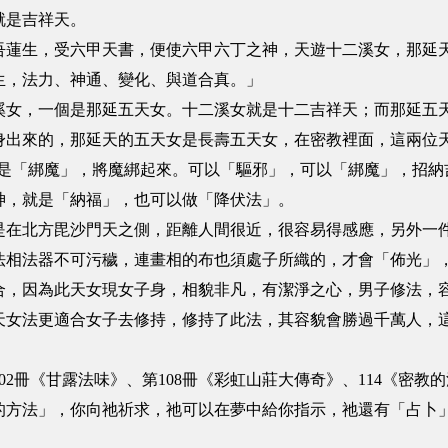
就是吉祥天。
吾蓮生，受六甲天書，便使六甲六丁之神，天遊十二溪女，那延
生，法力、神通、變化、與道合真。」
溪女，一個是那延五天女。十二溪女就是十二吉祥天；而那延五
身出來的，那延天的五天女是長壽五天女，在密教裡面，這兩位
就是「綁魔」，將魔綁起來。可以「驅邪」，可以「綁魔」，招納
神，就是「納福」，也可以做「降伏法」。
是在北方毘沙門天之側，距離人間很近，很容易得感應，另外一
法相法器不可污穢，連畫相的布也須處子所織的，才會「佈光」
合，因為此天女現女子身，相貌非凡，有潔淨之心，男子修法，
天女法更適合女子去修持，修持了此法，其容貌會勝過千萬人，
02冊《甘露法味》、第108冊《彩虹山莊大傳奇》、114《密教
的方法」，你向祂祈求，祂可以在夢中給你指示，祂還有「占卜