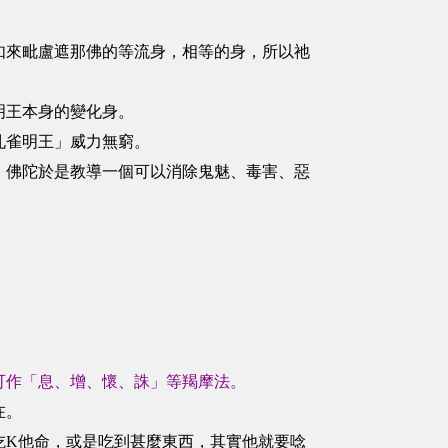
如來毗盧遮那佛的等流身，相等的身，所以祂
。
明王本身的變化身。
孔雀明王」威力無窮。
，佛陀於是教導一個可以消除鬼魅、毒害、惡
可作「息、增、懷、誅」等羯摩法。
在。
吃K他命，或是吃到甚麼東西，其實他就要唸