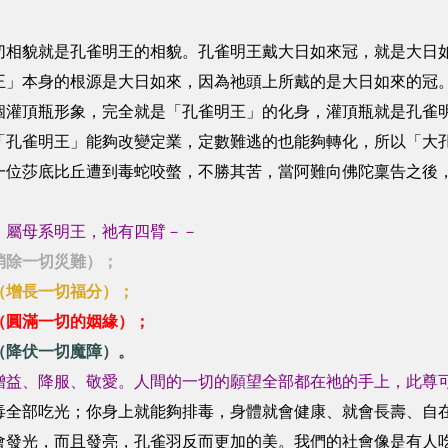
切相貌就是孔雀明王的相貌。孔雀明王戴大日如來冠，就是大日
王」本身的根源是大日如來，因為祂頭上所戴的是大日如來的冠
個灌頂瓶形象，完全就是「孔雀明王」的化身，灌頂瓶就是孔雀
「孔雀明王」能夠改變定業，定數難逃的也能夠轉化，所以「大
一位莎底比丘遭到毒蛇咬螫，不勝其苦，當阿難向佛陀稟告之後
，屬母系明王，祂有四臂－－
消除一切災難）；
（增長一切福分）；
（圓滿一切的姻緣）；
（降伏一切魔障）。
增益、降服、敬愛。人間的一切的願望全部都在祂的手上，此尊
毒全部吃光；你身上就能夠排毒，身體就會健康、就會長壽、自
會發光，而且發亮，孔雀羽反而更加的美。我們的社會像是有人