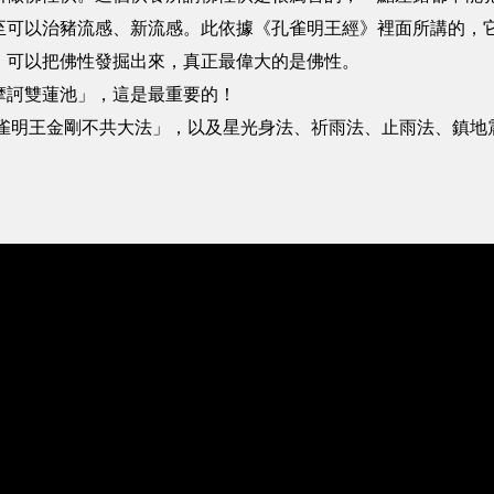
至可以治豬流感、新流感。此依據《孔雀明王經》裡面所講的，
，可以把佛性發掘出來，真正最偉大的是佛性。
摩訶雙蓮池」，這是最重要的！
孔雀明王金剛不共大法」，以及星光身法、祈雨法、止雨法、鎮地
〉