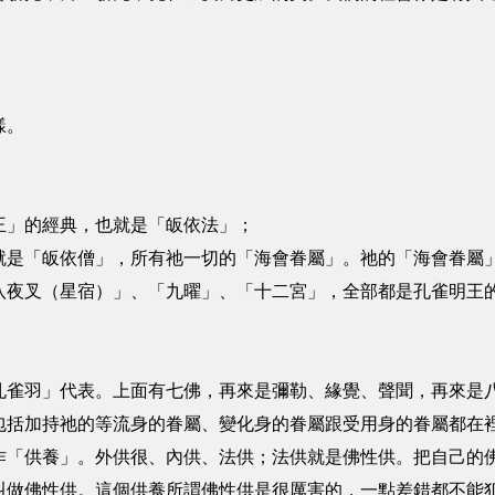
樣。
王」的經典，也就是「皈依法」；
就是「皈依僧」，所有祂一切的「海會眷屬」。祂的「海會眷屬
八夜叉（星宿）」、「九曜」、「十二宮」，全部都是孔雀明王
孔雀羽」代表。上面有七佛，再來是彌勒、緣覺、聲聞，再來是
包括加持祂的等流身的眷屬、變化身的眷屬跟受用身的眷屬都在
作「供養」。外供很、內供、法供；法供就是佛性供。把自己的
叫做佛性供。這個供養所謂佛性供是很厲害的，一點差錯都不能