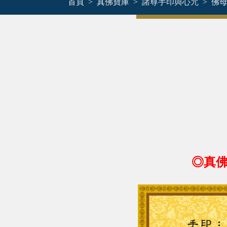
首頁
真佛寶庫
諸尊手印與心咒
佛
◎真佛