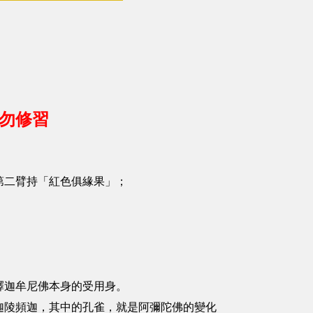
請勿修習
第二臂持「紅色俱緣果」；
釋迦牟尼佛本身的受用身。
迦陵頻迦，其中的孔雀，就是阿彌陀佛的變化