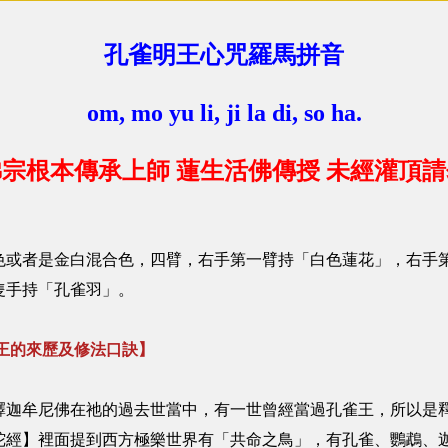
孔雀明王心咒羅馬拼音
om, mo yu li, ji la di, so ha.
宗根本傳承上師 蓮生活佛傳授 未經灌頂
色或者是金白混合色，四臂，右手第一臂持「白色蓮花」，右手
隻手持「孔雀羽」。
王的來歷及修法口訣】
釋迦牟尼佛在祂的過去世當中，有一世曾經當過孔雀王，所以是
陀經】裡面提到西方極樂世界有「共命之鳥」，有孔雀、鸚鵡、