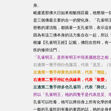
身。
毗盧遮那佛大日如來相貌很莊嚴，祂整個一
是三個佛最主要的合一的變化身。「孔雀明
密教的灌頂瓶，都插著一支孔雀羽，表示這
因為有這三佛本身的法力集合在一起，所以
根據【孔雀明王經】記載，佛陀在世時，有
疾的修持法門，
「孔雀明王」是所有明王中現美麗慈悲之相
右邊第一隻手持白色蓮花，代表「息災」（
左邊第一隻手持黃色吉祥果，代表「增益」
右邊第二隻手持紅色俱緣果，代表「敬愛」
左邊第二隻手持多色孔雀羽，代表「降伏」
所以「孔雀明王」祂的四隻手是代表息災、
孔雀可以吃毒，祂可以將你身上所有化學的
一般的孔雀吃到有毒的東西的話，祂的全身