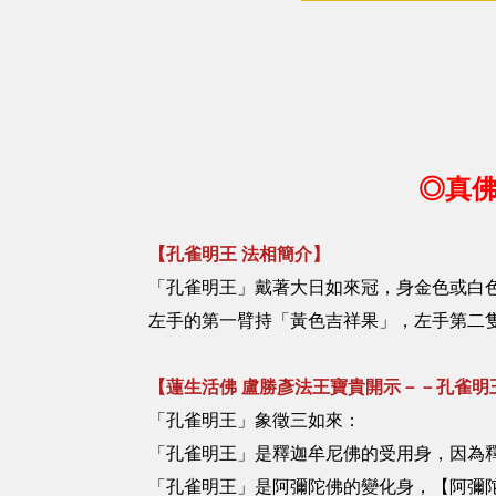
◎真佛
【孔雀明王 法相簡介】
「孔雀明王」戴著大日如來冠，身金色或白
左手的第一臂持「黃色吉祥果」，左手第二
【蓮生活佛 盧勝彥法王寶貴開示－－孔雀明
「孔雀明王」象徵三如來：
「孔雀明王」是釋迦牟尼佛的受用身，因為
「孔雀明王」是阿彌陀佛的變化身，【阿彌