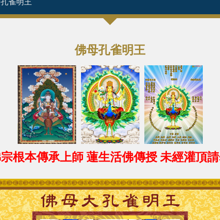
母孔雀明王
佛母孔雀明王
宗根本傳承上師 蓮生活佛傳授 未經灌頂