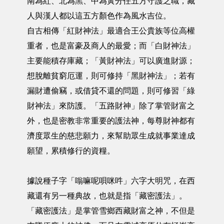
南為紅、北為黑、中為黃分任五方守護之職，藏
人與漢人都以這五方顏色作為風水吉位。
自古相傳「紅財神法」最適合王公貴族等位高權
重者，也是富豪及商人的最愛；而「白財神法」
主要能積存庫藏；「黃財神法」可以廣進財源；
想脫離貧窮厄運，則可修持「黑財神法」；若有
漏財遭偷竊，或借貸不還的問題，則可修習「綠
財神法」來防護。「五路財神」除了掌管財富之
外，也是密教非常重要的護法神，每尊財神都有
濟度眾生的慈悲願力，來幫助眾生成就事業達成
願望，累積修行的資糧。
據說種子字「嗡嘛呢唄咪吽」六字大明咒，在西
藏還有另一種典故，也就是指「藏密護法」。
「藏密護法」是掌管雪鄉西藏財富之神，不但是