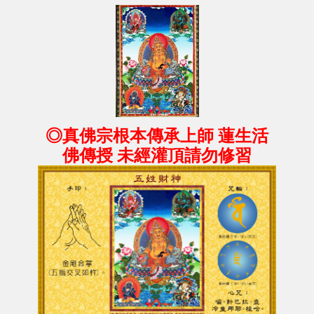
◎真佛宗根本傳承上師 蓮生活
佛傳授 未經灌頂請勿修習