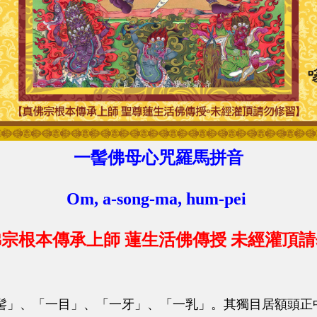
一髻佛母心咒羅馬拼音
Om, a-song-ma, hum-pei
宗根本傳承上師 蓮生活佛傳授 未經灌頂
髻」、「一目」、「一牙」、「一乳」。其獨目居額頭正