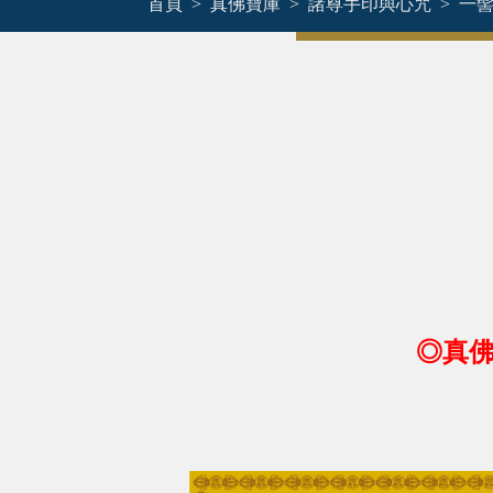
首頁
真佛寶庫
諸尊手印與心咒
一
◎真佛