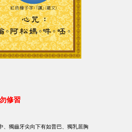
請勿修習
中、獨齒牙尖向下有如普巴、獨乳居胸