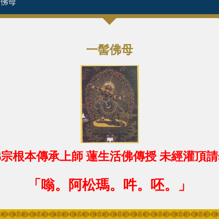
髻佛母
一髻佛母
宗根本傳承上師 蓮生活佛傳授 未經灌頂
「嗡。阿松瑪。吽。呸。」