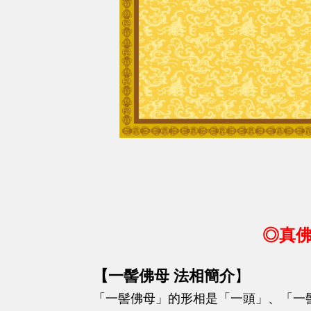
◎真佛
【一髻佛母 法相簡介
】
「一髻佛母」的形相是「一頭」、「一