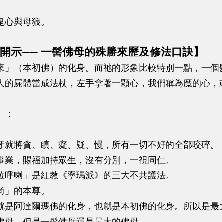
鬼心與母狼。
開示── 一髻佛母的殊勝來歷及修法口訣】
來」（本初佛）的化身。而祂的形象比較特別一點，一個
人的屍體當成法杖，左手拿著一顆心，我們稱為魔的心，
」；
牙就將貪、瞋、癡、疑、慢，所有一切不好的全部咬碎。
事業，賜福加持眾生，沒有分別，一視同仁。
拉呼喇」是紅教《寧瑪派》的三大不共護法。
尚」的本尊。
就是阿達爾瑪佛的化身，也就是本初佛的化身。所以是最
佛母，但是一髻佛母還是最大的佛母。