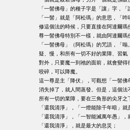
「一髻佛母」的種子字是「讓」字，「
「一髻」就是「阿松瑪」的意思，「吽
修這個法的時候，只要直接在阿達爾瑪
尊一髻佛母特別不一樣，就由阿達爾瑪
「一髻佛母」（阿松瑪）的咒語，「嗡
疑、慢，和所有一切不好的業障、習氣
對外，只要魔一到祂的面前，就會變得
咬碎，可以降魔。
這一尊是主「降伏」，可觀想「一髻佛
消失掉了，就人間蒸發。但是，這個法
所有一切的業障，要在三角形的尖牙之
「還我清淨」，「一燈能除千年暗」就
「還我清淨」，「一智能滅萬年愚」，
「還我清淨」，就是最大的息災；