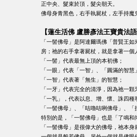
正中央、髮束於頂，髮尖朝天。
佛母身青黑色，右手執屍杖，左手持魔
【蓮生活佛 盧勝彥法王寶貴法語
「一髻佛母」是阿達爾瑪佛「普賢王如
房；祂的右手拿著屍杖，就是拿著一個
「一髻」代表最無上頂的本初佛；
「一眼」代表「一智」、「圓滿的智慧
「一智」代表著「無生」的智慧；
「一牙」代表完全的清淨，因為祂一顆
「一乳」，代表以息、增、懷、誅四種
「一髻佛母」、「咕嚕咕咧佛母」、「
特別的是，「一髻佛母」也是「了鳴和
「一髻佛母」是很偉大的佛母，祂本身
一個就是般若佛母，另外一個就是佛眼