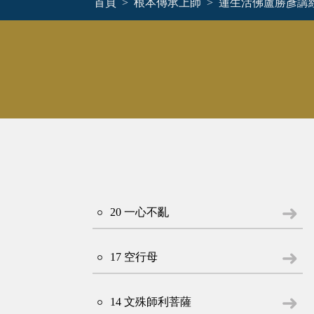
首頁
根本傳承上師
蓮生活佛盧勝彥講
20 一心不亂
17 空行母
14 文殊師利菩薩