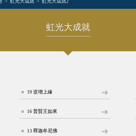
經
虹光大成就
虹光大成就2
虹光大成就
19 逆增上緣
16 普賢王如來
13 釋迦牟尼佛