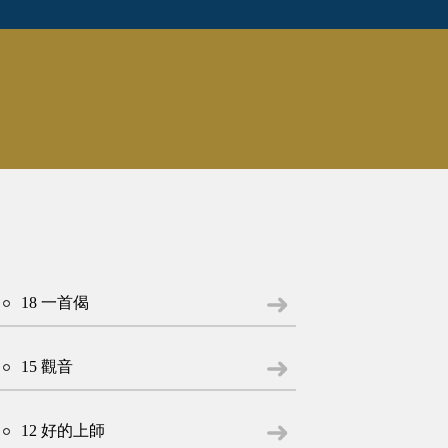
18 一首偈
15 觀音
12 好的上師