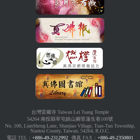
台灣雷藏寺 Taiwan Lei Tsang Temple
54264 南投縣草屯鎮山腳里蓮生巷100號
No. 100, LianSheng Lane, Shanjiao Village, Tsao-Tun Township,
Nantou County, Taiwan, 54264, R.O.C.
電話 TEL：
+886-49-2312992
傳真 FAX：
+886-49-2350801