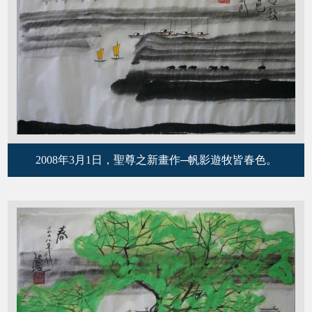
2008年3月1日，聖尊之新畫作─帆影遊牧皆春色。