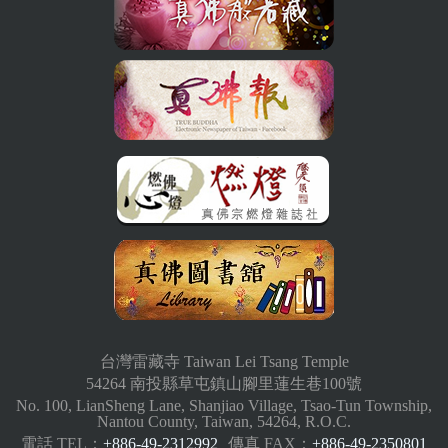
台灣雷藏寺 Taiwan Lei Tsang Temple
54264 南投縣草屯鎮山腳里蓮生巷100號
No. 100, LianSheng Lane, Shanjiao Village, Tsao-Tun Township,
Nantou County, Taiwan, 54264, R.O.C.
電話 TEL：
+886-49-2312992
傳真 FAX：
+886-49-2350801