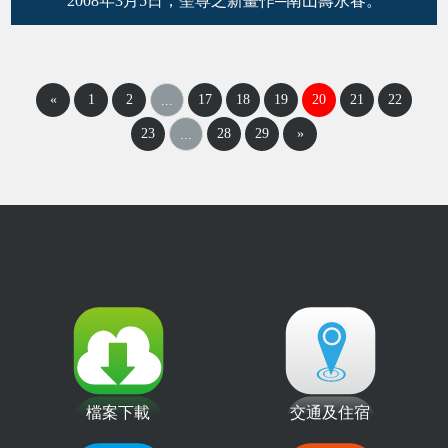
2008年3月5日，聖尊之新畫作─南山壽永春。
«
1
2
17
18
19
20
21
22
...
23
28
29
»
...
檔案下載
交通及住宿