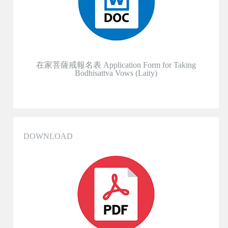
在家菩薩戒報名表 Application Form for Taking
Bodhisattva Vows (Laity)
DOWNLOAD