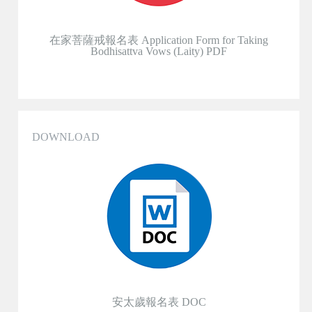
在家菩薩戒報名表 Application Form for Taking
Bodhisattva Vows (Laity) PDF
DOWNLOAD
安太歲報名表 DOC