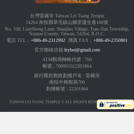
台灣雷藏寺 Taiwan Lei Tsang Temple
54264 南投縣草屯鎮山腳里蓮生巷100號
No. 100, LianSheng Lane, Shanjiao Village, Tsao-Tun Township,
Nantou County, Taiwan, 54264, R.O.C.
電話 TEL：
+886-49-2312992
傳真 FAX：
+886-49-2350801
官方聯絡信箱:
leybet@gmail.com
ATM郵局轉帳代號 : 700
帳號 : 700001022201864
銀行匯款郵政劃撥戶名 : 雷藏寺
南投中興郵局700
劃撥帳號 : 22201864
TAIWAN LEI TSANG TEMPLE © ALL RIGHTS RESERVED.
版權聲明