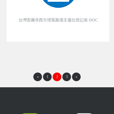
台灣雷藏寺西方境冤親債主蓮位登記表 DOC
«
1
2
3
»