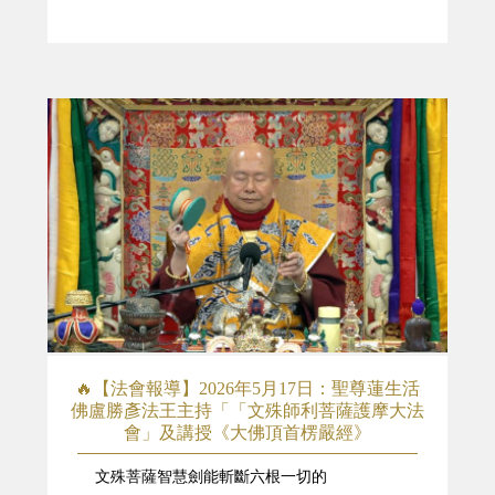
🔥【法會報導】2026年5月17日：聖尊蓮生活
佛盧勝彥法王主持「「文殊師利菩薩護摩大法
會」及講授《大佛頂首楞嚴經》
文殊菩薩智慧劍能斬斷六根一切的