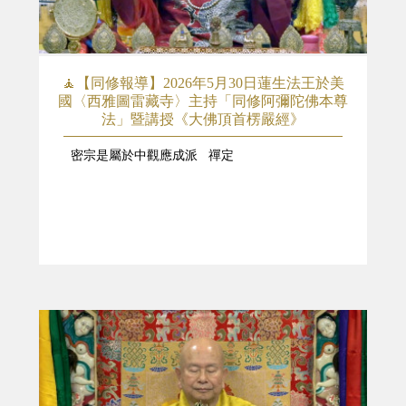
🧘【同修報導】2026年5月30日蓮生法王於美
國〈西雅圖雷藏寺〉主持「同修阿彌陀佛本尊
法」暨講授《大佛頂首楞嚴經》
密宗是屬於中觀應成派 禪定