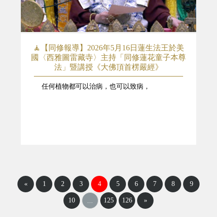
🧘【同修報導】2026年5月16日蓮生法王於美
國〈西雅圖雷藏寺〉主持「同修蓮花童子本尊
法」暨講授《大佛頂首楞嚴經》
任何植物都可以治病，也可以致病，
«
1
2
3
4
5
6
7
8
9
10
125
126
»
...