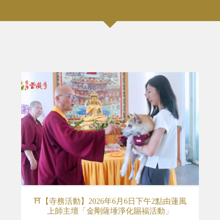
⛩️【寺務活動】2026年6月6日下午2點由蓮風
上師主壇「金剛薩埵淨化賜福活動」