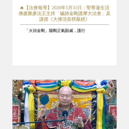
🔥【法會報導】2026年5月31日：聖尊蓮生活
佛盧勝彥法王主持「穢跡金剛護摩大法會」及
講授《大佛頂首楞嚴經》
「火頭金剛」陽剛正氣顯威，護行