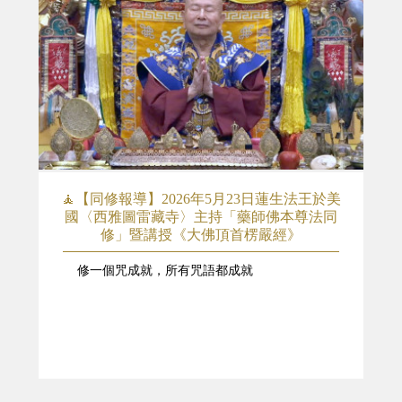
🧘【同修報導】2026年5月23日蓮生法王於美
國〈西雅圖雷藏寺〉主持「藥師佛本尊法同
修」暨講授《大佛頂首楞嚴經》
修一個咒成就，所有咒語都成就