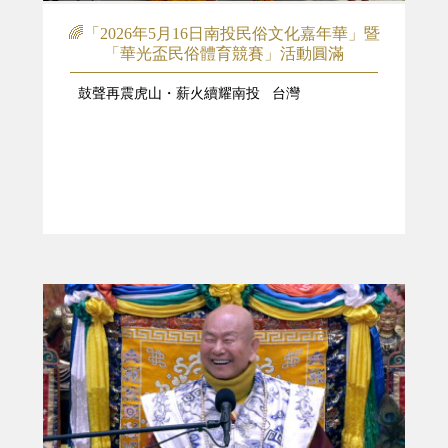
🌈「2026年5月16日南投民俗文化嘉年華」暨
「華光盃民俗體育競賽」活動圓滿
鼓聲再震虎山・薪火續耀南投 台灣