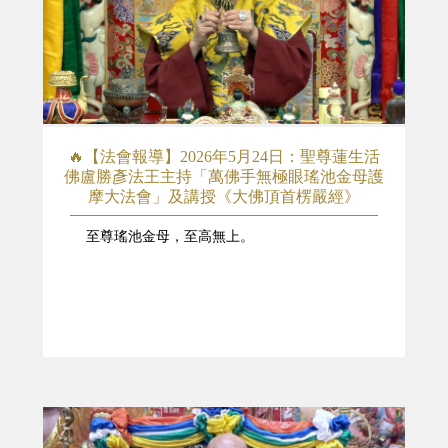
🔥【法會報導】2026年5月24日：聖尊蓮生活
佛盧勝彥法王主持「萬佛手無極眼瑤池金母護
摩大法會」及講授《大佛頂首楞嚴經》
至尊瑤池金母，至高無上。