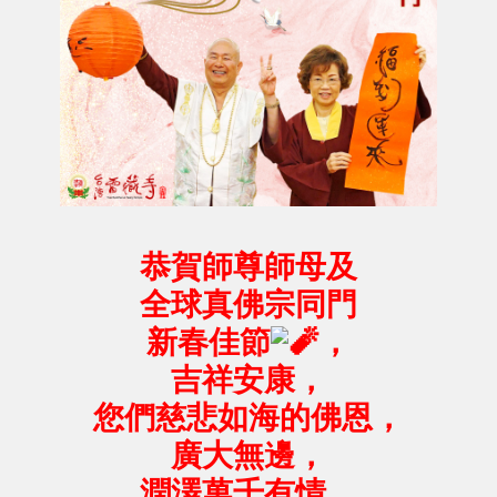
恭賀師尊師母及
全球真佛宗同門
新春佳節
，
吉祥安康，
您們慈悲如海的佛恩，
廣大無邊，
潤澤萬千有情。