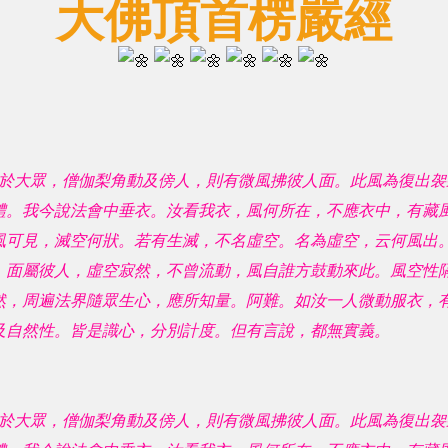
大佛頂首楞嚴經
於大眾，僧伽梨角動及傍人，則有微風拂彼人面。此風為復出袈
體。我今說法會中垂衣。汝看我衣，風何所在，不應衣中，有藏
風可見，滅空何狀。若有生滅，不名虛空。名為虛空，云何風出
，面屬彼人，虛空寂然，不曾流動，風自誰方鼓動來此。風空性
然，周遍法界隨眾生心，應所知量。阿難。如汝一人微動服衣，
及自然性。皆是識心，分別計度。但有言說，都無實義。
於大眾，僧伽梨角動及傍人，則有微風拂彼人面。此風為復出袈