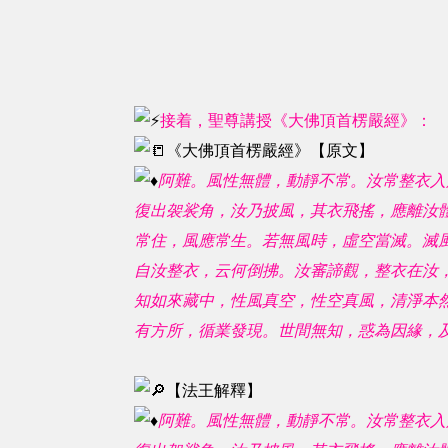
接着，聖尊講授《大佛頂首楞嚴經》：
《大佛頂首楞嚴經》【原文】
阿難。風性無體，動靜不常。汝常整衣入
復出袈裟角，汝乃披風，其衣飛搖，應離汝
常住，風應常生。若無風時，虛空當滅。滅
自汝整衣，云何倒拂。汝審諦觀，整衣在汝
知如來藏中，性風真空，性空真風，清淨本
有方所，循業發現。世間無知，惑為因緣，
【法王解釋】
阿難。風性無體，動靜不常。汝常整衣入