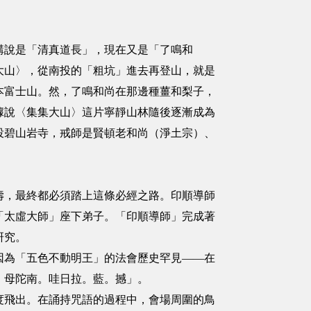
講說是「清真道長」，現在又是「了鳴和
大山〉，從南投的「粗坑」進去再登山，就是
本富士山。然，了鳴和尚在那邊種薑和梨子，
據說〈集集大山〉這片寧靜山林隨後逐漸成為
投碧山岩寺，戒師是賢頓老和尚（淨土宗）、
壽，最終都必須踏上這條必經之路。印順導師
「太虛大師」座下弟子。「印順導師」完成著
研究。
因為「五色不動明王」的法會歷史罕見——在
。母陀南。哇日拉。藍。撼」。
度飛出。在誦持咒語的過程中，會場周圍的鳥