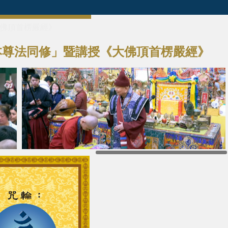
大佛頂首楞嚴經》
佛本尊法同修」暨講授《大佛頂首楞嚴經》