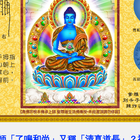
師「了鳴和尚」又稱「清真道長」？