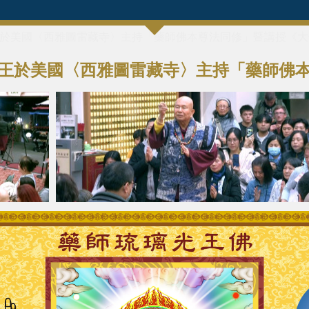
蓮生法王於美國〈西雅圖雷藏寺〉主持「藥師佛本尊法同修」暨講授《
日蓮生法王於美國〈西雅圖雷藏寺〉主持「藥師