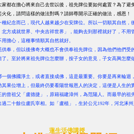
大家都在擔心將來自己去世以後，祖先牌位要如何處置？為了避
起火化，請問這樣的做法對嗎？請師尊開示正確的做法，感恩！
一種紀念而已，現代人越來越少在安牌位。所以一切順其自然，
、北方成就世界、中央吉祥世界」，能夠去到那裡就好了，不用
不用擔心，這種事情順其自然就好。
苑供奉，但以後佛奇大概也不會供奉祖先牌位，因為他們他們受
錯了。至於將來祖先牌位怎麼辦，按子女的意見，子女高興怎麼
哪一個佛國淨土，或者直接成佛，這是最重要。你要是再來輪迴
其果位增上，但最終仍要看陽世報恩人的決定，這便是人生的實
王的曾祖父「盧德捷」，原籍福建漳州，為范陽人。而最早的祖
過二十餘位盧氏宰相。如「盧植」，生於公元192年，河北涿
蓮生活佛講授