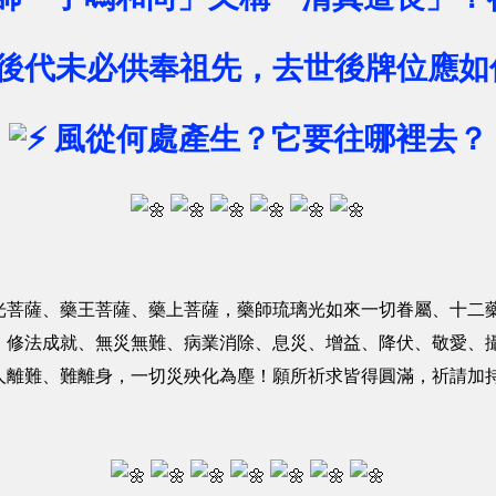
後代未必供奉祖先，去世後牌位應如
風從何處產生？它要往哪裡去？
光菩薩、藥王菩薩、藥上菩薩，藥師琉璃光如來一切眷屬、十二
、修法成就、無災無難、病業消除、息災、增益、降伏、敬愛、
人離難、難離身，一切災殃化為塵！願所祈求皆得圓滿，祈請加