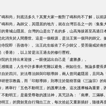
了鳴和尚」到底活多久？其實大家一般對了鳴和尚不了解，以前
了鳴和尚」為師父，其隱居的地方，就在台灣百岳之一的〈集集
川的青城山隱居。台灣的山是出了名的多，山高海拔甚至高過日
從此消失於人間塵世。這是一個根源，是法王第一個拜的師父。
的寺院即〈吾德寺〉。法王此生皈依了不少師父，受菩薩戒於南
尚（香港），以上皆是法王過去的修行歷程。
寺院的主持出來迎接，一眼便認出自己是「盧勝彥」。
王感慨道，人生中許多事終究難以避免，例如往生。無論多麼長
來自於四川。於法尊法師與印順導師，兩人曾同處隱居，且同為
專研密宗教義，而「印順導師」則專注於龍樹菩薩《三論宗》的
寺」將舉行「五色不動明王」的護摩法會。這次護摩極為重要，
「不動明王」是最受尊敬的護法神，其咒語為：「南摩。三滿哆
動明王」的寶劍竟自行飛出三次，每次拾起又重新插好，隨後再