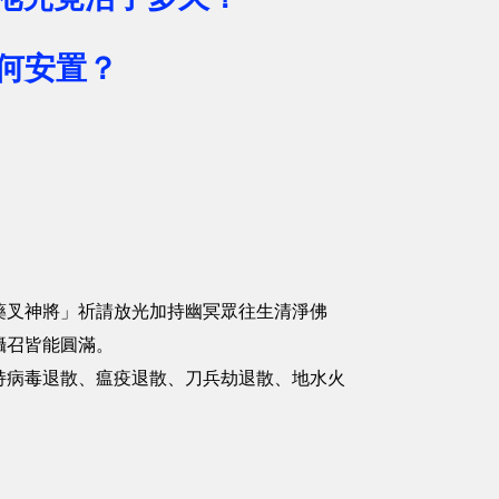
何安置？
藥叉神將」祈請放光加持幽冥眾往生清淨佛
攝召皆能圓滿。
持病毒退散、瘟疫退散、刀兵劫退散、地水火