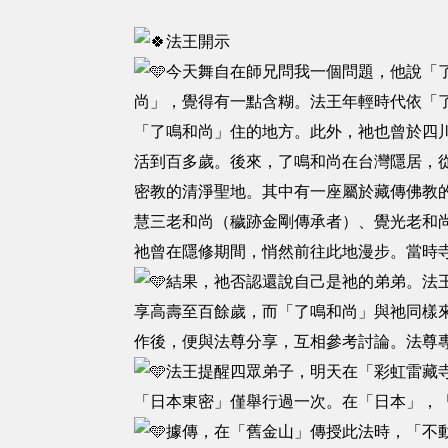
法王開示
今天舞自在師兄問我一個問題，他說「
尚」，覺得有一點含糊。法王年輕時代依「
「了鳴和尚」住的地方。此外，祂也曾於四
活到百多歲。後來，了鳴和尚在台灣隱居，
密教的清淨聖地。其中有一座屬於藏傳佛教
慧三老和尚（穢跡金剛傳承者）、覺光老和
祂曾在隱修期間，悄然前往此地漫步。當時
結果，祂否認還說自己是祂的弟弟。法
享高壽至百餘歲，而「了鳴和尚」與祂同樣
作後，便與法尊分享，互相參考討論。法尊
法王提醒四眾弟子，明天在「彩虹雷藏
「日本東密」僅舉行過一次。在「日本」，
據傳，在「舊金山」傳授此法時，「不