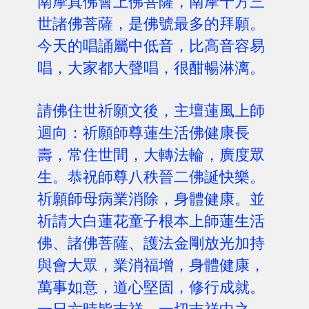
南摩真佛會上佛菩薩，南摩十方三
世諸佛菩薩，是佛號最多的拜願。
今天的唱誦屬中低音，比高音容易
唱，大家都大聲唱，很酣暢淋漓。
請佛住世祈願文後，主壇蓮風上師
迴向：祈願師尊蓮生活佛健康長
壽，常住世間，大轉法輪，廣度眾
生。恭祝師尊八秩晉二佛誕快樂。
祈願師母病業消除，身體健康。並
祈請大白蓮花童子根本上師蓮生活
佛、諸佛菩薩、護法金剛放光加持
與會大眾，業消福增，身體健康，
萬事如意，道心堅固，修行成就。