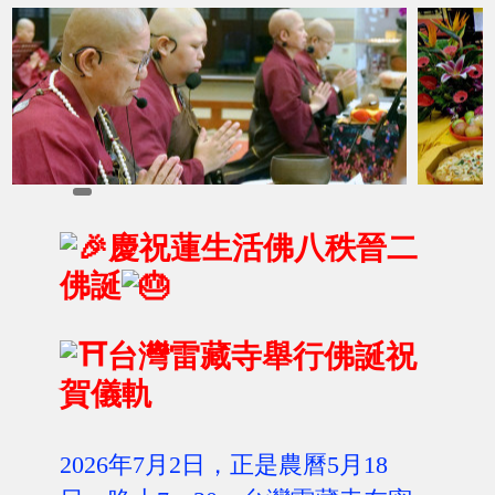
慶祝蓮生活佛八秩晉二
佛誕
台灣雷藏寺舉行佛誕祝
賀儀軌
2026年7月2日，正是農曆5月18