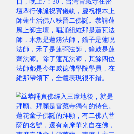
日，晚上7：30，台灣雷藏寺在密
壇舉行佛誕祝賀儀軌，慶祝根本上
師蓮生活佛八秩晉二佛誕。恭請蓮
風上師主壇，唱誦組維那是蓮瓦法
師，木魚是蓮錺法師，鐺子是蓮唲
法師，禾子是蓮弼法師，鐘鼓是蓮
齊法師。除了蓮瓦法師，其餘四位
法師都是今年威德佛學院學員，在
維那帶領下，全體表現很不錯。
恭誦真佛經入三摩地後，就是
拜願。拜願是雷藏寺獨有的特色。
蓮花童子佛誕的拜願，有二佛八菩
薩的名號，還有南摩華光自在佛，